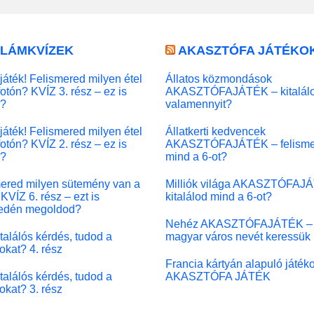
LLÁMKVÍZEK
AKASZTÓFA JÁTÉKO
játék! Felismered milyen étel
Állatos közmondások
fotón? KVÍZ 3. rész – ez is
AKASZTÓFAJÁTÉK – kitalál
l?
valamennyit?
játék! Felismered milyen étel
Állatkerti kedvencek
fotón? KVÍZ 2. rész – ez is
AKASZTÓFAJÁTÉK – felisme
l?
mind a 6-ot?
ered milyen sütemény van a
Milliók világa AKASZTÓFAJ
KVÍZ 6. rész – ezt is
kitalálod mind a 6-ot?
edén megoldod?
Nehéz AKASZTÓFAJÁTÉK –
 találós kérdés, tudod a
magyar város nevét keressük
okat? 4. rész
Francia kártyán alapuló játék
 találós kérdés, tudod a
AKASZTÓFA JÁTÉK
okat? 3. rész