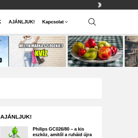
SWITCH
SKIN
SEARCH
K
AJÁNLJUK!
Kapcsolat
AJÁNLJUK!
Philips GC026/80 – a kis
eszköz, amitől a ruháid újra