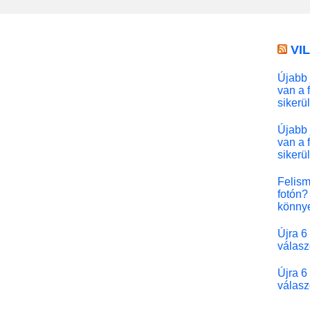
VI
Újabb 
van a 
sikerü
Újabb 
van a 
sikerü
Felism
fotón? 
könny
Újra 6
válasz
Újra 6
válasz