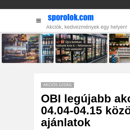
Menu
Akciók, kedvezmények egy helyen!
LATEST
STORIES
AKCIÓS ÚJSÁG
OBI legújabb ak
04.04-04.15 köz
ajánlatok