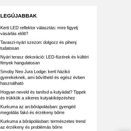
LEGÚJABBAK
Kerti LED reflektor választás: mire figyelj
vásárlás előtt?
Tavaszi-nyári szezon: dolgozz és pihenj
tudatosan
Nyári terasz dekoráció: LED-füzérek és kültéri
fények hangulatosan
Smoby Neo Jura Lodge: kerti házikó
gyerekeknek, ami bővíthető és egész évben
használható
Hogyan neveld és tanítsd a kutyádat? Tippek
és trükkök a sikeres kutyakiképzéshez
Kurkuma az arcbőrápolásban: gyengéd
megoldás fakó és érzékeny bőrre
Kurkuma a bőrápolásban: természetes trend
az érzékeny és problémás bőrre