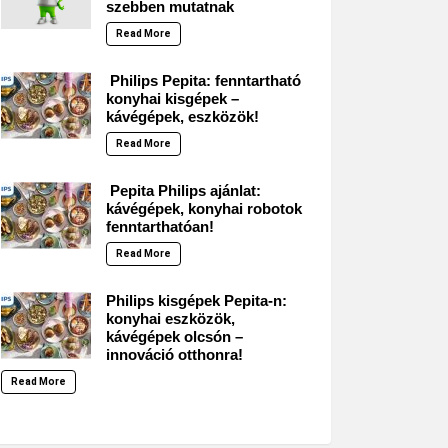
szebben mutatnak
Read More
Philips Pepita: fenntartható
konyhai kisgépek –
kávégépek, eszközök!
Read More
Pepita Philips ajánlat:
kávégépek, konyhai robotok
fenntarthatóan!
Read More
Philips kisgépek Pepita-n:
konyhai eszközök,
kávégépek olcsón –
innováció otthonra!
Read More