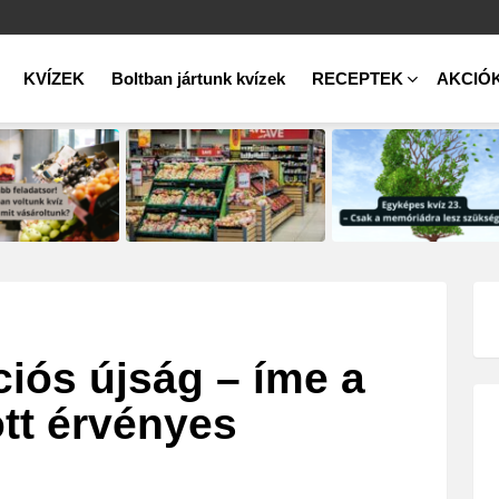
KVÍZEK
Boltban jártunk kvízek
RECEPTEK
AKCIÓ
ciós újság – íme a
ött érvényes