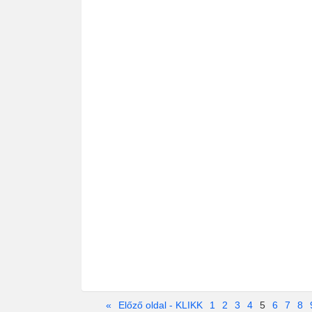
«
Előző oldal - KLIKK
1
2
3
4
5
6
7
8