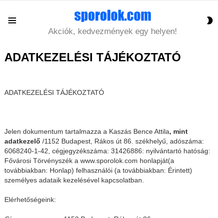
S
Menu
S
Akciók, kedvezmények egy helyen!
ADATKEZELÉSI TÁJÉKOZTATÓ
ADATKEZELÉSI TÁJÉKOZTATÓ
Jelen dokumentum tartalmazza a Kaszás Bence Attila
, mint
adatkezelő
/1152 Budapest, Rákos út 86. székhelyű, adószáma:
6068240-1-42, cégjegyzékszáma: 31426886: nyilvántartó hatóság:
Fővárosi Törvényszék a www.sporolok.com honlapját(a
továbbiakban: Honlap) felhasználói (a továbbiakban: Érintett)
személyes adataik kezelésével kapcsolatban.
Elérhetőségeink: