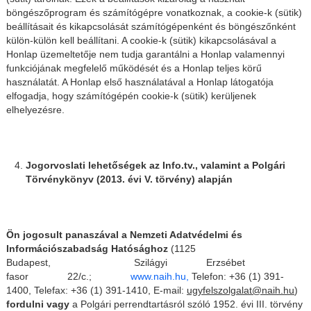
böngészőprogram és számítógépre vonatkoznak, a cookie-k (sütik)
beállításait és kikapcsolását számítógépenként és böngészőnként
külön-külön kell beállítani. A cookie-k (sütik) kikapcsolásával a
Honlap üzemeltetője nem tudja garantálni a Honlap valamennyi
funkciójának megfelelő működését és a Honlap teljes körű
használatát. A Honlap első használatával a Honlap látogatója
elfogadja, hogy számítógépén cookie-k (sütik) kerüljenek
elhelyezésre.
Jogorvoslati lehetőségek az Info.tv., valamint a Polgári
Törvénykönyv (2013. évi V. törvény) alapján
Ön jogosult panaszával a Nemzeti Adatvédelmi és
Információszabadság Hatósághoz
(1125
Budapest, Szilágyi Erzsébet
fasor 22/c.;
www.naih.hu,
Telefon: +36 (1) 391-
1400, Telefax: +36 (1) 391-1410, E-mail:
ugyfelszolgalat@naih.hu
)
fordulni vagy
a Polgári perrendtartásról szóló 1952. évi III. törvény