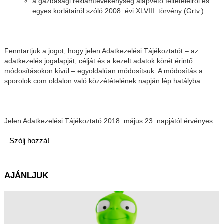
a gazdasági reklámtevékenység alapvető feltételeiről és
egyes korlátairól szóló 2008. évi XLVIII. törvény (Grtv.)
Fenntartjuk a jogot, hogy jelen Adatkezelési Tájékoztatót – az
adatkezelés jogalapját, célját és a kezelt adatok körét érintő
módosításokon kívül – egyoldalúan módosítsuk. A módosítás a
sporolok.com oldalon való közzétételének napján lép hatályba.
Jelen Adatkezelési Tájékoztató 2018. május 23. napjától érvényes.
Szólj hozzá!
AJÁNLJUK