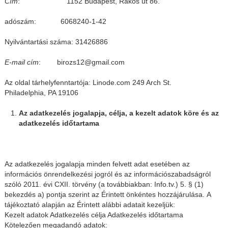
Cím
: 1152 Budapest, Rákos út 86.
adószám: 6068240-1-42
Nyilvántartási száma: 31426886
E-mail cím
: birozs12@gmail.com
Az oldal tárhelyfenntartója: Linode.com 249 Arch St.
Philadelphia, PA 19106
Az adatkezelés jogalapja, célja, a kezelt adatok köre és az
adatkezelés időtartama
Az adatkezelés jogalapja minden felvett adat esetében az
információs önrendelkezési jogról és az információszabadságról
szóló 2011. évi CXII. törvény (a továbbiakban: Info.tv.) 5. § (1)
bekezdés a) pontja szerint az Érintett önkéntes hozzájárulása. A
tájékoztató alapján az Érintett alábbi adatait kezeljük:
Kezelt adatok Adatkezelés célja Adatkezelés időtartama
Kötelezően megadandó adatok: