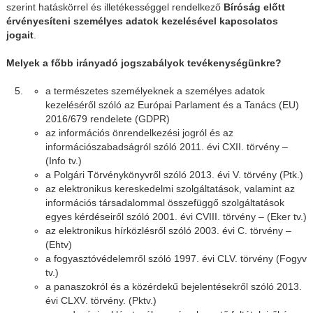
szerint hatáskörrel és illetékességgel rendelkező
Bíróság előtt
érvényesíteni személyes adatok kezelésével kapcsolatos
jogait
.
Melyek a főbb irányadó jogszabályok tevékenységünkre?
a természetes személyeknek a személyes adatok
kezeléséről szóló az Európai Parlament és a Tanács (EU)
2016/679 rendelete (GDPR)
az információs önrendelkezési jogról és az
információszabadságról szóló 2011. évi CXII. törvény –
(Info tv.)
a Polgári Törvénykönyvről szóló 2013. évi V. törvény (Ptk.)
az elektronikus kereskedelmi szolgáltatások, valamint az
információs társadalommal összefüggő szolgáltatások
egyes kérdéseiről szóló 2001. évi CVIII. törvény – (Eker tv.)
az elektronikus hírközlésről szóló 2003. évi C. törvény –
(Ehtv)
a fogyasztóvédelemről szóló 1997. évi CLV. törvény (Fogyv
tv.)
a panaszokról és a közérdekű bejelentésekről szóló 2013.
évi CLXV. törvény. (Pktv.)