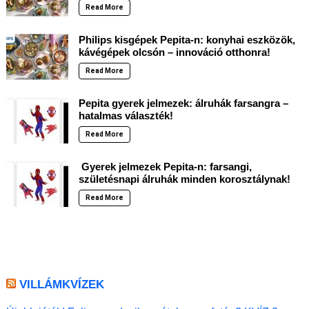
Read More
Philips kisgépek Pepita-n: konyhai eszközök,
kávégépek olcsón – innováció otthonra!
Read More
Pepita gyerek jelmezek: álruhák farsangra –
hatalmas választék!
Read More
Gyerek jelmezek Pepita-n: farsangi,
születésnapi álruhák minden korosztálynak!
Read More
VILLÁMKVÍZEK