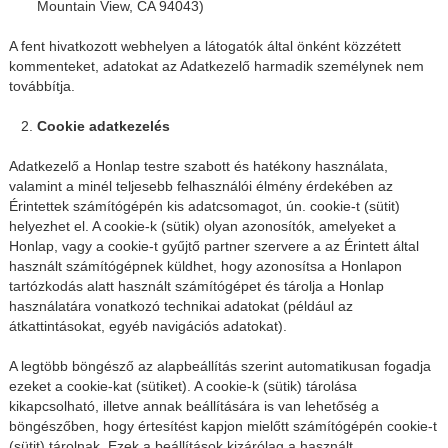
Mountain View, CA 94043)
A fent hivatkozott webhelyen a látogatók által önként közzétett
kommenteket, adatokat az Adatkezelő harmadik személynek nem
továbbítja.
Cookie adatkezelés
Adatkezelő a Honlap testre szabott és hatékony használata,
valamint a minél teljesebb felhasználói élmény érdekében az
Érintettek számítógépén kis adatcsomagot, ún. cookie-t (sütit)
helyezhet el. A cookie-k (sütik) olyan azonosítók, amelyeket a
Honlap, vagy a cookie-t gyűjtő partner szervere a az Érintett által
használt számítógépnek küldhet, hogy azonosítsa a Honlapon
tartózkodás alatt használt számítógépet és tárolja a Honlap
használatára vonatkozó technikai adatokat (például az
átkattintásokat, egyéb navigációs adatokat).
A legtöbb böngésző az alapbeállítás szerint automatikusan fogadja
ezeket a cookie-kat (sütiket). A cookie-k (sütik) tárolása
kikapcsolható, illetve annak beállítására is van lehetőség a
böngészőben, hogy értesítést kapjon mielőtt számítógépén cookie-t
(sütit) tárolnak. Ezek a beállítások kizárólag a használt