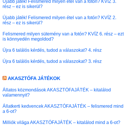
Újabb játék! Felismered milyen étel van a fotón? KVÍZ 3.
rész – ez is sikerül?
Újabb játék! Felismered milyen étel van a fotón? KVÍZ 2.
rész – ez is sikerül?
Felismered milyen sütemény van a fotón? KVÍZ 6. rész – ezt
is könnyedén megoldod?
Újra 6 találós kérdés, tudod a válaszokat? 4. rész
Újra 6 találós kérdés, tudod a válaszokat? 3. rész
AKASZTÓFA JÁTÉKOK
Állatos közmondások AKASZTÓFAJÁTÉK – kitalálod
valamennyit?
Állatkerti kedvencek AKASZTÓFAJÁTÉK – felismered mind
a 6-ot?
Milliók világa AKASZTÓFAJÁTÉK – kitalálod mind a 6-ot?