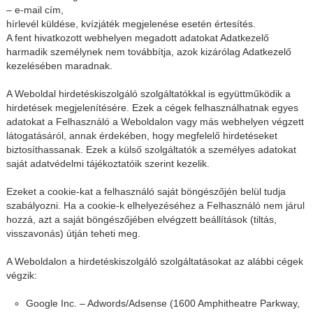
– e-mail cím,
hírlevél küldése, kvízjáték megjelenése esetén értesítés.
A fent hivatkozott webhelyen megadott adatokat Adatkezelő
harmadik személynek nem továbbítja, azok kizárólag Adatkezelő
kezelésében maradnak.
A Weboldal hirdetéskiszolgáló szolgáltatókkal is együttműködik a
hirdetések megjelenítésére. Ezek a cégek felhasználhatnak egyes
adatokat a Felhasználó a Weboldalon vagy más webhelyen végzett
látogatásáról, annak érdekében, hogy megfelelő hirdetéseket
biztosíthassanak. Ezek a külső szolgáltatók a személyes adatokat
saját adatvédelmi tájékoztatóik szerint kezelik.
Ezeket a cookie-kat a felhasználó saját böngészőjén belül tudja
szabályozni. Ha a cookie-k elhelyezéséhez a Felhasználó nem járul
hozzá, azt a saját böngészőjében elvégzett beállítások (tiltás,
visszavonás) útján teheti meg.
A Weboldalon a hirdetéskiszolgáló szolgáltatásokat az alábbi cégek
végzik:
Google Inc. – Adwords/Adsense (1600 Amphitheatre Parkway,