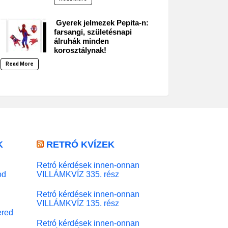
Gyerek jelmezek Pepita-n:
farsangi, születésnapi
álruhák minden
korosztálynak!
Read More
K
RETRÓ KVÍZEK
Retró kérdések innen-onnan
od
VILLÁMKVÍZ 335. rész
Retró kérdések innen-onnan
VILLÁMKVÍZ 135. rész
red
Retró kérdések innen-onnan