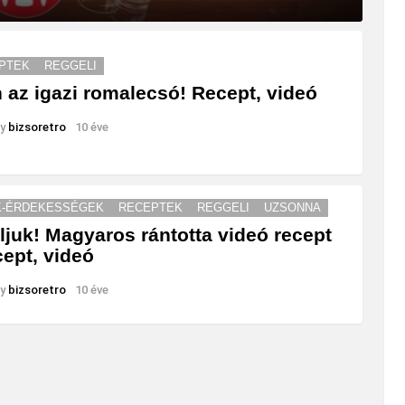
PTEK
REGGELI
n az igazi romalecsó! Recept, videó
y
bizsoretro
10 éve
K-ÉRDEKESSÉGEK
RECEPTEK
REGGELI
UZSONNA
ljuk! Magyaros rántotta videó recept
cept, videó
y
bizsoretro
10 éve