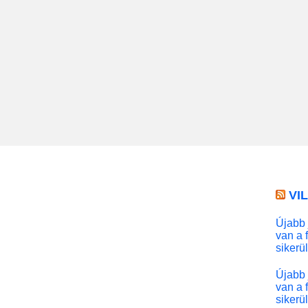
VI
Újabb 
van a 
sikerü
Újabb 
van a 
sikerü