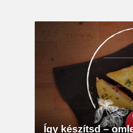
LATEST
STORY
Így készítsd – oml