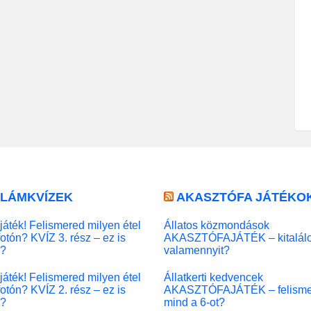
LLÁMKVÍZEK
AKASZTÓFA JÁTÉKO
játék! Felismered milyen étel
Állatos közmondások
fotón? KVÍZ 3. rész – ez is
AKASZTÓFAJÁTÉK – kitalál
l?
valamennyit?
játék! Felismered milyen étel
Állatkerti kedvencek
fotón? KVÍZ 2. rész – ez is
AKASZTÓFAJÁTÉK – felisme
l?
mind a 6-ot?