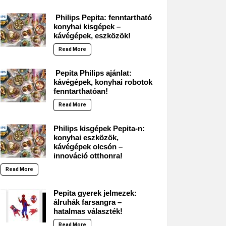
Philips Pepita: fenntartható
konyhai kisgépek –
kávégépek, eszközök!
Read More
Pepita Philips ajánlat:
kávégépek, konyhai robotok
fenntarthatóan!
Read More
Philips kisgépek Pepita-n:
konyhai eszközök,
kávégépek olcsón –
innováció otthonra!
Read More
Pepita gyerek jelmezek:
álruhák farsangra –
hatalmas választék!
Read More