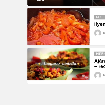
MORE
STORIES
RECE
Ilye
b
HÍRE
Aján
– re
b