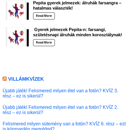
Pepita gyerek jelmezek: álruhák farsangra –
hatalmas választék!
Read More
Gyerek jelmezek Pepita-n: farsangi,
születésnapi álruhák minden korosztálynak!
Read More
VILLÁMKVÍZEK
Újabb játék! Felismered milyen étel van a fotón? KVÍZ 3.
rész – ez is sikerül?
Újabb játék! Felismered milyen étel van a fotón? KVÍZ 2.
rész – ez is sikerül?
Felismered milyen sütemény van a fotón? KVÍZ 6. rész – ezt
is könnyedén megoldod?