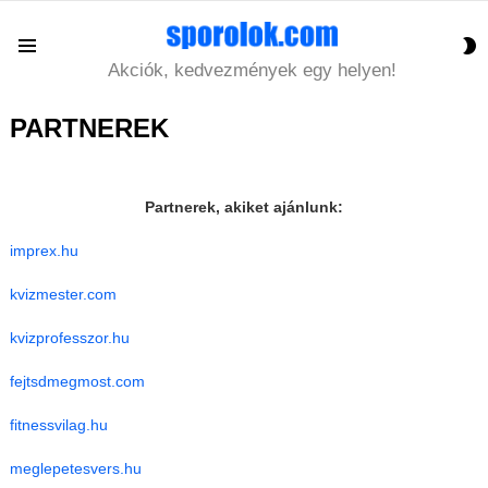
S
Menu
S
Akciók, kedvezmények egy helyen!
PARTNEREK
Partnerek, akiket ajánlunk:
imprex.hu
kvizmester.com
kvizprofesszor.hu
fejtsdmegmost.com
fitnessvilag.hu
meglepetesvers.hu