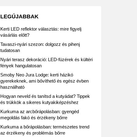
LEGÚJABBAK
Kerti LED reflektor választás: mire figyelj
vásárlás előtt?
Tavaszi-nyári szezon: dolgozz és pihenj
tudatosan
Nyári terasz dekoráció: LED-füzérek és kültéri
fények hangulatosan
Smoby Neo Jura Lodge: kerti házikó
gyerekeknek, ami bővíthető és egész évben
használható
Hogyan neveld és tanítsd a kutyádat? Tippek
és trükkök a sikeres kutyakiképzéshez
Kurkuma az arcbőrápolásban: gyengéd
megoldás fakó és érzékeny bőrre
Kurkuma a bőrápolásban: természetes trend
az érzékeny és problémás bőrre