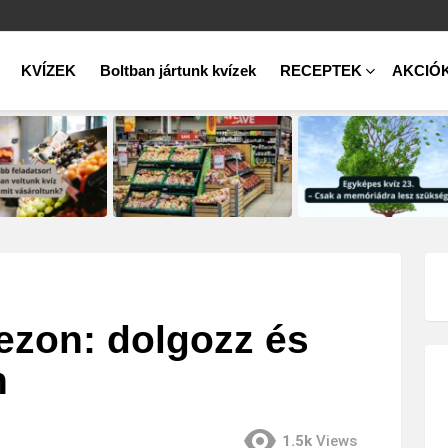
KVÍZEK
Boltban jártunk kvízek
RECEPTEK
AKCIÓ
zezon: dolgozz és
n
1.5k
Views