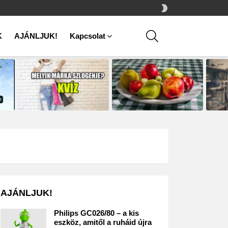
SWITCH
SKIN
SEARCH
K
AJÁNLJUK!
Kapcsolat
AJÁNLJUK!
Philips GC026/80 – a kis
eszköz, amitől a ruháid újra