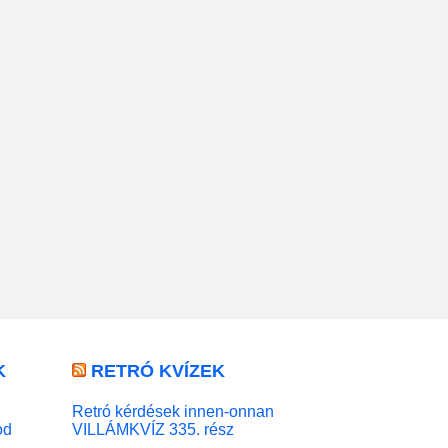
K
RETRÓ KVÍZEK
Retró kérdések innen-onnan
od
VILLÁMKVÍZ 335. rész