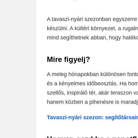
A tavaszi-nyári szezonban egyszerre
készülni. A kültéri környezet, a ruga
mind segíthetnek abban, hogy hatéko
Mire figyelj?
A meleg hónapokban különösen fonto
és a kényelmes időbeosztás. Ha home 
szellős, inspiráló tér, akár teraszon 
hanem közben a pihenésre is maradj
Tavaszi-nyári szezon: segítőtársa