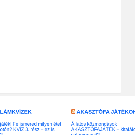
LLÁMKVÍZEK
AKASZTÓFA JÁTÉKO
játék! Felismered milyen étel
Állatos közmondások
fotón? KVÍZ 3. rész – ez is
AKASZTÓFAJÁTÉK – kitalál
l?
valamennyit?