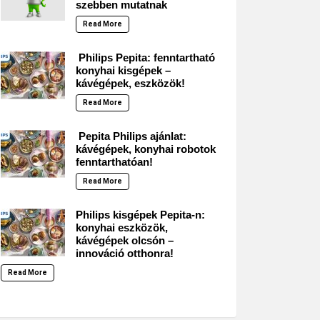
szebben mutatnak
Read More
Philips Pepita: fenntartható
konyhai kisgépek –
kávégépek, eszközök!
Read More
Pepita Philips ajánlat:
kávégépek, konyhai robotok
fenntarthatóan!
Read More
Philips kisgépek Pepita-n:
konyhai eszközök,
kávégépek olcsón –
innováció otthonra!
Read More