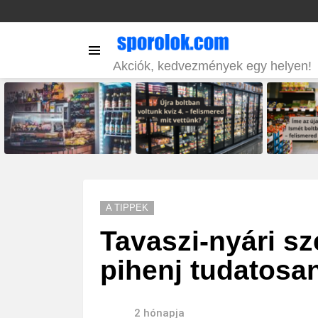
Menu
Akciók, kedvezmények egy helyen!
LATEST
STORIES
A TIPPEK
Tavaszi-nyári s
pihenj tudatosa
2 hónapja