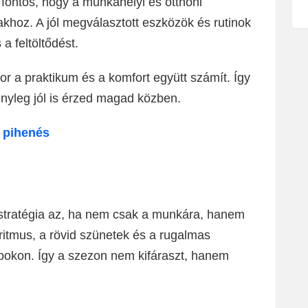
 fontos, hogy a munkahelyi és otthoni
khoz. A jól megválasztott eszközök és rutinok
a feltöltődést.
or a praktikum és a komfort együtt számít. Így
nyleg jól is érzed magad közben.
 pihenés
 stratégia az, ha nem csak a munkára, hanem
 ritmus, a rövid szünetek és a rugalmas
pokon. Így a szezon nem kifáraszt, hanem