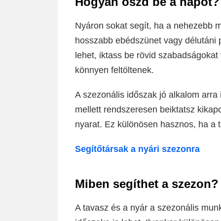
Hogyan oszd be a napot?
Nyáron sokat segít, ha a nehezebb 
hosszabb ebédszünet vagy délutáni p
lehet, iktass be rövid szabadságokat
könnyen feltöltenek.
A szezonális időszak jó alkalom arra 
mellett rendszeresen beiktatsz kika
nyarat. Ez különösen hasznos, ha a t
Segítőtársak a nyári szezonra
Miben segíthet a szezon?
A tavasz és a nyár a szezonális munká