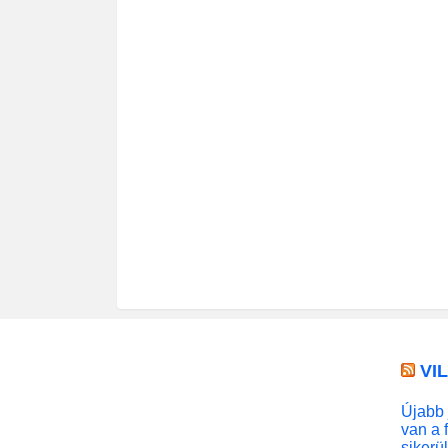
VI
Újabb 
van a 
sikerü