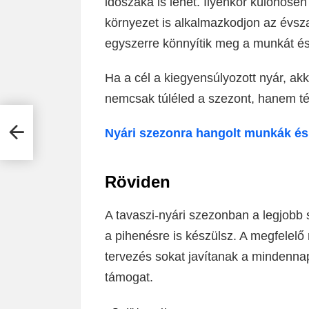
időszaka is lehet. Ilyenkor különösen
környezet is alkalmazkodjon az évsza
egyszerre könnyítik meg a munkát és 
Ha a cél a kiegyensúlyozott nyár, akk
nemcsak túléled a szezont, hanem té
Nyári szezonra hangolt munkák és
Röviden
A tavaszi-nyári szezonban a legjobb
a pihenésre is készülsz. A megfelelő
tervezés sokat javítanak a mindenna
támogat.