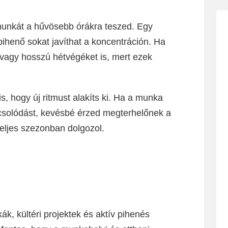
munkát a hűvösebb órákra teszed. Egy
ihenő sokat javíthat a koncentráción. Ha
 vagy hosszú hétvégéket is, mert ezek
is, hogy új ritmust alakíts ki. Ha a munka
pcsolódást, kevésbé érzed megterhelőnek a
eljes szezonban dolgozol.
k, kültéri projektek és aktív pihenés