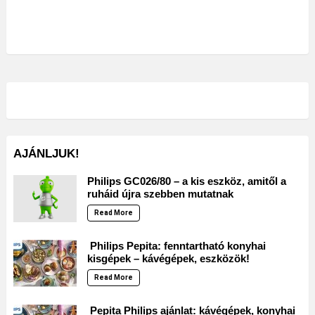
AJÁNLJUK!
Philips GC026/80 – a kis eszköz, amitől a
ruháid újra szebben mutatnak
Read More
Philips Pepita: fenntartható konyhai
kisgépek – kávégépek, eszközök!
Read More
Pepita Philips ajánlat: kávégépek, konyhai