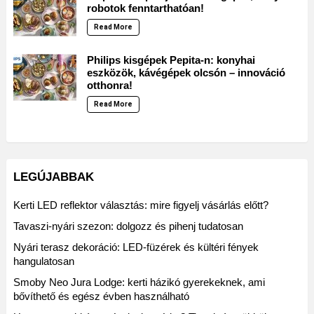
robotok fenntarthatóan!
Read More
Philips kisgépek Pepita-n: konyhai
eszközök, kávégépek olcsón – innováció
otthonra!
Read More
LEGÚJABBAK
Kerti LED reflektor választás: mire figyelj vásárlás előtt?
Tavaszi-nyári szezon: dolgozz és pihenj tudatosan
Nyári terasz dekoráció: LED-füzérek és kültéri fények
hangulatosan
Smoby Neo Jura Lodge: kerti házikó gyerekeknek, ami
bővíthető és egész évben használható