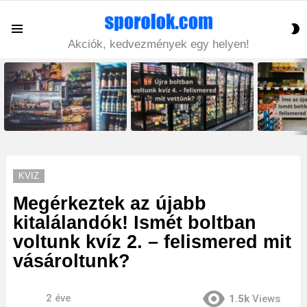
S
Menu
S
Akciók, kedvezmények egy helyen!
LATEST
STORIES
KVIZ
Megérkeztek az újabb
kitalálandók! Ismét boltban
voltunk kvíz 2. – felismered mit
vásároltunk?
2 éve
1.5k
Views