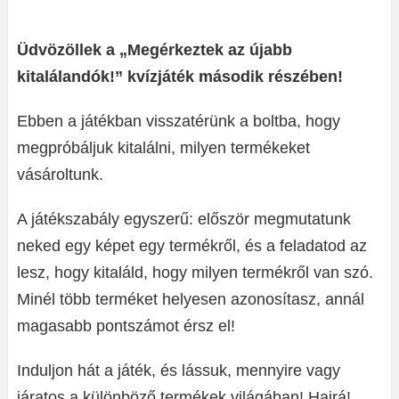
Üdvözöllek a „Megérkeztek az újabb
kitalálandók!” kvízjáték második részében!
Ebben a játékban visszatérünk a boltba, hogy
megpróbáljuk kitalálni, milyen termékeket
vásároltunk.
A játékszabály egyszerű: először megmutatunk
neked egy képet egy termékről, és a feladatod az
lesz, hogy kitaláld, hogy milyen termékről van szó.
Minél több terméket helyesen azonosítasz, annál
magasabb pontszámot érsz el!
Induljon hát a játék, és lássuk, mennyire vagy
járatos a különböző termékek világában! Hajrá!