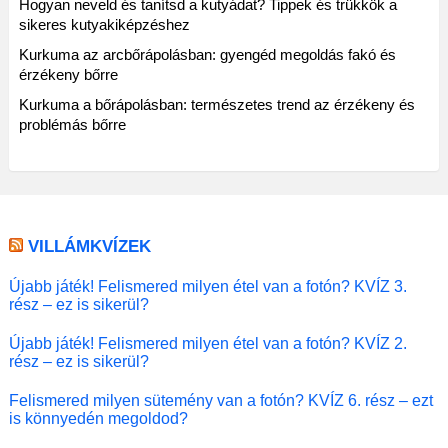
Hogyan neveld és tanítsd a kutyádat? Tippek és trükkök a
sikeres kutyakiképzéshez
Kurkuma az arcbőrápolásban: gyengéd megoldás fakó és
érzékeny bőrre
Kurkuma a bőrápolásban: természetes trend az érzékeny és
problémás bőrre
VILLÁMKVÍZEK
Újabb játék! Felismered milyen étel van a fotón? KVÍZ 3.
rész – ez is sikerül?
Újabb játék! Felismered milyen étel van a fotón? KVÍZ 2.
rész – ez is sikerül?
Felismered milyen sütemény van a fotón? KVÍZ 6. rész – ezt
is könnyedén megoldod?