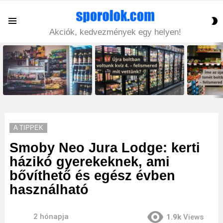
S
Menu
S
Akciók, kedvezmények egy helyen!
LATEST
STORIES
A TIPPEK
Smoby Neo Jura Lodge: kerti
házikó gyerekeknek, ami
bővíthető és egész évben
használható
2 hónapja
1.9k
Views