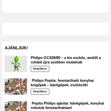
AJÁNLJUK!
Philips GC026/80 – a kis eszköz, amitől a
ruháid újra szebben mutatnak
Read More
Philips Pepita: fenntartható konyhai
kisgépek – kávégépek, eszközök!
Read More
Pepita Philips ajánlat: kávégépek, konyhai
robotok fenntarthatóan!