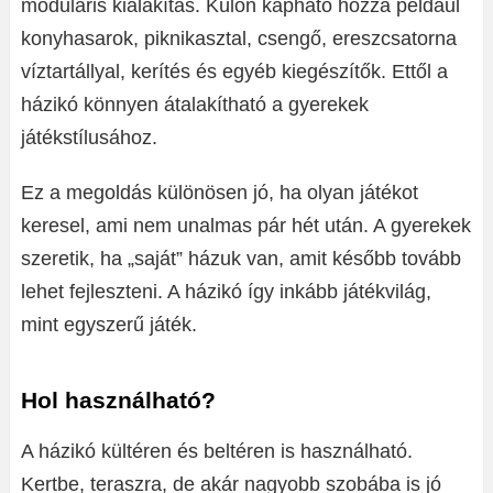
moduláris kialakítás. Külön kapható hozzá például
konyhasarok, piknikasztal, csengő, ereszcsatorna
víztartállyal, kerítés és egyéb kiegészítők. Ettől a
házikó könnyen átalakítható a gyerekek
játékstílusához.
Ez a megoldás különösen jó, ha olyan játékot
keresel, ami nem unalmas pár hét után. A gyerekek
szeretik, ha „saját” házuk van, amit később tovább
lehet fejleszteni. A házikó így inkább játékvilág,
mint egyszerű játék.
Hol használható?
A házikó kültéren és beltéren is használható.
Kertbe, teraszra, de akár nagyobb szobába is jó