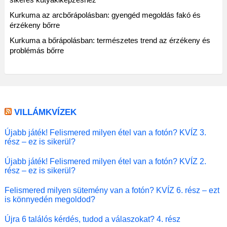
Kurkuma az arcbőrápolásban: gyengéd megoldás fakó és
érzékeny bőrre
Kurkuma a bőrápolásban: természetes trend az érzékeny és
problémás bőrre
VILLÁMKVÍZEK
Újabb játék! Felismered milyen étel van a fotón? KVÍZ 3.
rész – ez is sikerül?
Újabb játék! Felismered milyen étel van a fotón? KVÍZ 2.
rész – ez is sikerül?
Felismered milyen sütemény van a fotón? KVÍZ 6. rész – ezt
is könnyedén megoldod?
Újra 6 találós kérdés, tudod a válaszokat? 4. rész