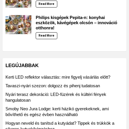
Read More
Philips kisgépek Pepita-n: konyhai
eszközök, kávégépek olcsón – innováció
otthonra!
Read More
LEGÚJABBAK
Kerti LED reflektor választás: mire figyelj vásárlás előtt?
Tavaszi-nyári szezon: dolgozz és pihenj tudatosan
Nyári terasz dekoráció: LED-füzérek és kültéri fények
hangulatosan
Smoby Neo Jura Lodge: kerti házikó gyerekeknek, ami
bővíthető és egész évben használható
Hogyan neveld és tanítsd a kutyádat? Tippek és trükkök a
sikeres kutyakiképzéshez