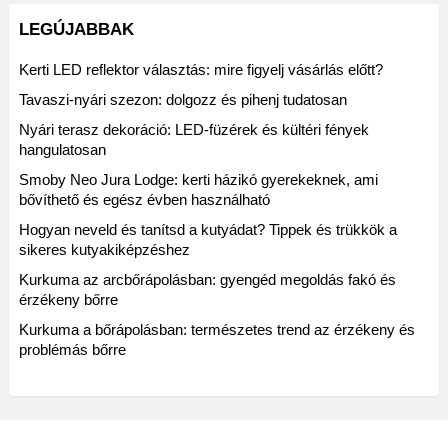
LEGÚJABBAK
Kerti LED reflektor választás: mire figyelj vásárlás előtt?
Tavaszi-nyári szezon: dolgozz és pihenj tudatosan
Nyári terasz dekoráció: LED-füzérek és kültéri fények
hangulatosan
Smoby Neo Jura Lodge: kerti házikó gyerekeknek, ami
bővíthető és egész évben használható
Hogyan neveld és tanítsd a kutyádat? Tippek és trükkök a
sikeres kutyakiképzéshez
Kurkuma az arcbőrápolásban: gyengéd megoldás fakó és
érzékeny bőrre
Kurkuma a bőrápolásban: természetes trend az érzékeny és
problémás bőrre