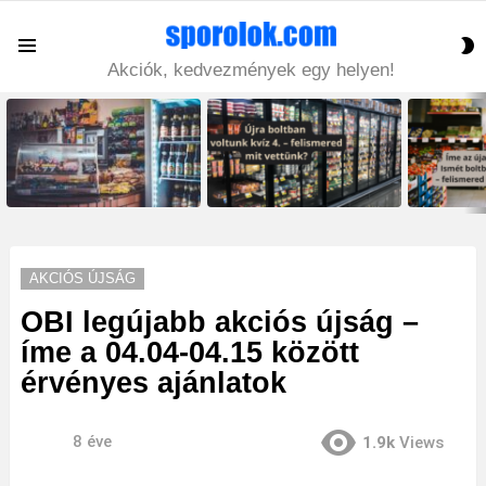
S
Menu
S
Akciók, kedvezmények egy helyen!
LATEST
STORIES
AKCIÓS ÚJSÁG
OBI legújabb akciós újság –
íme a 04.04-04.15 között
érvényes ajánlatok
8 éve
1.9k
Views