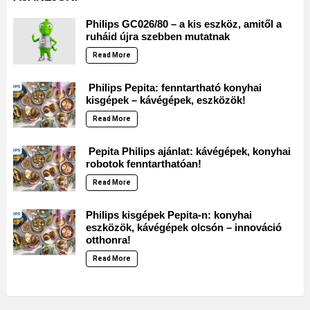
Philips GC026/80 – a kis eszköz, amitől a
ruháid újra szebben mutatnak
Read More
Philips Pepita: fenntartható konyhai
kisgépek – kávégépek, eszközök!
Read More
Pepita Philips ajánlat: kávégépek, konyhai
robotok fenntarthatóan!
Read More
Philips kisgépek Pepita-n: konyhai
eszközök, kávégépek olcsón – innováció
otthonra!
Read More