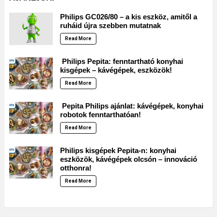
Philips GC026/80 – a kis eszköz, amitől a
ruháid újra szebben mutatnak
Read More
Philips Pepita: fenntartható konyhai
kisgépek – kávégépek, eszközök!
Read More
Pepita Philips ajánlat: kávégépek, konyhai
robotok fenntarthatóan!
Read More
Philips kisgépek Pepita-n: konyhai
eszközök, kávégépek olcsón – innováció
otthonra!
Read More