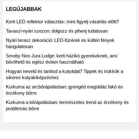
LEGÚJABBAK
Kerti LED reflektor választás: mire figyelj vásárlás előtt?
Tavaszi-nyári szezon: dolgozz és pihenj tudatosan
Nyári terasz dekoráció: LED-füzérek és kültéri fények
hangulatosan
Smoby Neo Jura Lodge: kerti házikó gyerekeknek, ami
bővíthető és egész évben használható
Hogyan neveld és tanítsd a kutyádat? Tippek és trükkök a
sikeres kutyakiképzéshez
Kurkuma az arcbőrápolásban: gyengéd megoldás fakó és
érzékeny bőrre
Kurkuma a bőrápolásban: természetes trend az érzékeny és
problémás bőrre