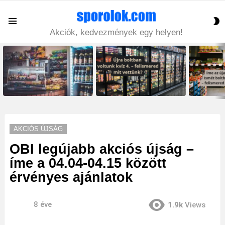
S
Menu
S
Akciók, kedvezmények egy helyen!
LATEST
STORIES
AKCIÓS ÚJSÁG
OBI legújabb akciós újság –
íme a 04.04-04.15 között
érvényes ajánlatok
8 éve
1.9k
Views