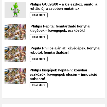
Philips GC026/80 – a kis eszköz, amitől a
ruháid újra szebben mutatnak
Read More
Philips Pepita: fenntartható konyhai
kisgépek – kávégépek, eszközök!
Read More
Pepita Philips ajánlat: kávégépek, konyhai
robotok fenntarthatóan!
Read More
Philips kisgépek Pepita-n: konyhai
eszközök, kávégépek olcsón – innováció
otthonra!
Read More