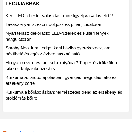
LEGÚJABBAK
Kerti LED reflektor választás: mire figyelj vásárlás előtt?
Tavaszi-nyári szezon: dolgozz és pihenj tudatosan
Nyári terasz dekoráció: LED-füzérek és kültéri fények
hangulatosan
Smoby Neo Jura Lodge: kerti házikó gyerekeknek, ami
bővíthető és egész évben használható
Hogyan neveld és tanítsd a kutyádat? Tippek és trükkök a
sikeres kutyakiképzéshez
Kurkuma az arcbőrápolásban: gyengéd megoldás fakó és
érzékeny bőrre
Kurkuma a bőrápolásban: természetes trend az érzékeny és
problémás bőrre