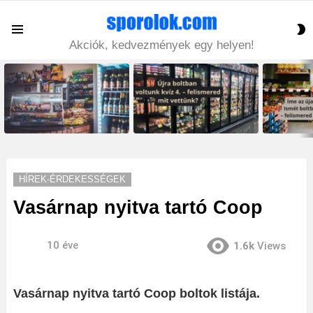
S
Menu
S
Akciók, kedvezmények egy helyen!
LATEST
STORIES
HÍREK-ÉRDEKESSÉGEK
Vasárnap nyitva tartó Coop
10 éve
1.6k
Views
Vasárnap nyitva tartó Coop boltok listája.