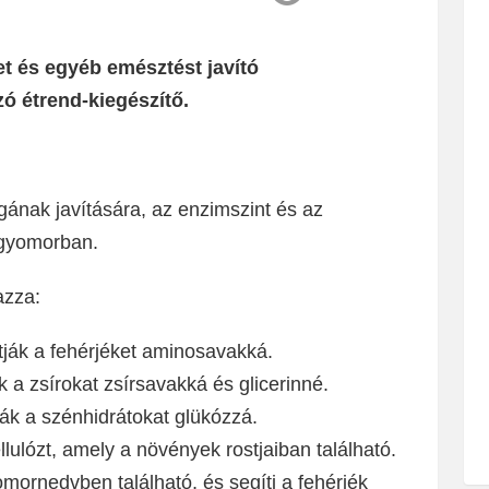
 és egyéb emésztést javító
ó étrend-kiegészítő.
nak javítására, az enzimszint és az
 gyomorban.
azza:
ják a fehérjéket aminosavakká.
 a zsírokat zsírsavakká és glicerinné.
ák a szénhidrátokat glükózzá.
llulózt, amely a növények rostjaiban található.
mornedvben található, és segíti a fehérjék