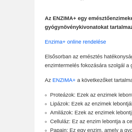
Az ENZIMA+ egy emésztőenzimeket
gyógynövénykivonatokat tartalmaz
Enzima+ online rendelése
Elsősorban az emésztés hatékonyságá
enzimtermelés fokozására szolgál a
Az
ENZIMA+
a következőket tartalm
Proteázok: Ezek az enzimek lebont
Lipázok: Ezek az enzimek lebontják
Amilázok: Ezek az enzimek lebontj
Celluláz: Ez az enzim lebontja a ce
Papain: Ez egy enzim, amely a gyo