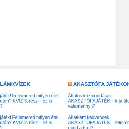
LLÁMKVÍZEK
AKASZTÓFA JÁTÉKO
játék! Felismered milyen étel
Állatos közmondások
fotón? KVÍZ 3. rész – ez is
AKASZTÓFAJÁTÉK – kitalál
l?
valamennyit?
játék! Felismered milyen étel
Állatkerti kedvencek
fotón? KVÍZ 2. rész – ez is
AKASZTÓFAJÁTÉK – felisme
l?
mind a 6-ot?