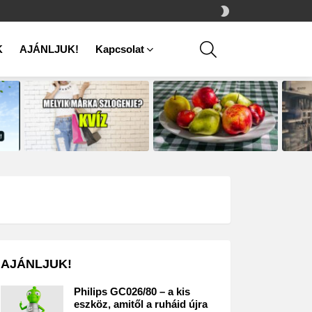
SWITCH
SKIN
SEARCH
K
AJÁNLJUK!
Kapcsolat
AJÁNLJUK!
Philips GC026/80 – a kis
eszköz, amitől a ruháid újra