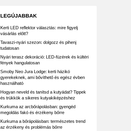
LEGÚJABBAK
Kerti LED reflektor választás: mire figyelj
vásárlás előtt?
Tavaszi-nyári szezon: dolgozz és pihenj
tudatosan
Nyári terasz dekoráció: LED-füzérek és kültéri
fények hangulatosan
Smoby Neo Jura Lodge: kerti házikó
gyerekeknek, ami bővíthető és egész évben
használható
Hogyan neveld és tanítsd a kutyádat? Tippek
és trükkök a sikeres kutyakiképzéshez
Kurkuma az arcbőrápolásban: gyengéd
megoldás fakó és érzékeny bőrre
Kurkuma a bőrápolásban: természetes trend
az érzékeny és problémás bőrre