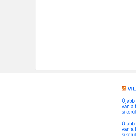
VI
Újabb 
van a 
sikerü
Újabb 
van a 
sikerü