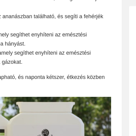
ananászban található, és segíti a fehérjék
ly segíthet enyhíteni az emésztési
 a hányást.
mely segíthet enyhíteni az emésztési
a gázokat.
ható, és naponta kétszer, étkezés közben