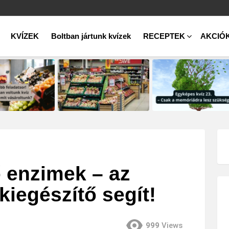
KVÍZEK
Boltban jártunk kvízek
RECEPTEK
AKCIÓ
 enzimek – az
iegészítő segít!
999
Views