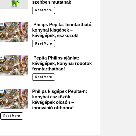
szebben mutatnak
Read More
Philips Pepita: fenntartható
konyhai kisgépek –
kávégépek, eszközök!
Read More
Pepita Philips ajánlat:
kávégépek, konyhai robotok
fenntarthatóan!
Read More
Philips kisgépek Pepita-n:
konyhai eszközök,
kávégépek olcsón –
innováció otthonra!
Read More