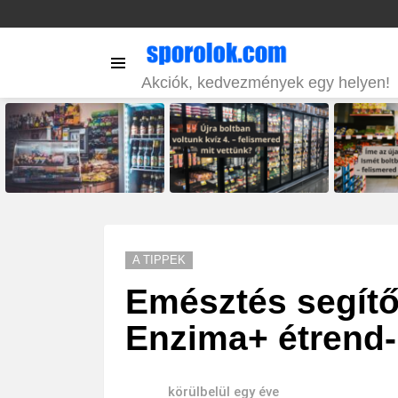
Menu
Akciók, kedvezmények egy helyen!
LATEST
STORIES
A TIPPEK
Emésztés segítő
Enzima+ étrend-k
körülbelül egy éve