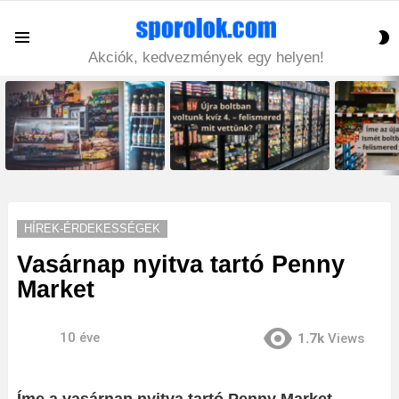
S
Menu
S
Akciók, kedvezmények egy helyen!
LATEST
STORIES
HÍREK-ÉRDEKESSÉGEK
Vasárnap nyitva tartó Penny
Market
10 éve
1.7k
Views