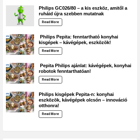
Philips GC026/80 – a kis eszköz, amitől a
ruháid újra szebben mutatnak
Read More
Philips Pepita: fenntartható konyhai
kisgépek – kávégépek, eszközök!
Read More
Pepita Philips ajánlat: kávégépek, konyhai
robotok fenntarthatóan!
Read More
Philips kisgépek Pepita-n: konyhai
eszközök, kávégépek olcsón – innováció
otthonra!
Read More