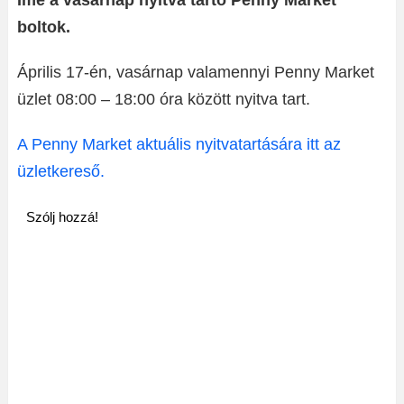
Íme a vasárnap nyitva tartó Penny Market
boltok.
Április 17-én, vasárnap valamennyi Penny Market
üzlet 08:00 – 18:00 óra között nyitva tart.
A Penny Market aktuális nyitvatartására itt az
üzletkereső.
Szólj hozzá!