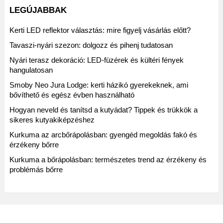
LEGÚJABBAK
Kerti LED reflektor választás: mire figyelj vásárlás előtt?
Tavaszi-nyári szezon: dolgozz és pihenj tudatosan
Nyári terasz dekoráció: LED-füzérek és kültéri fények
hangulatosan
Smoby Neo Jura Lodge: kerti házikó gyerekeknek, ami
bővíthető és egész évben használható
Hogyan neveld és tanítsd a kutyádat? Tippek és trükkök a
sikeres kutyakiképzéshez
Kurkuma az arcbőrápolásban: gyengéd megoldás fakó és
érzékeny bőrre
Kurkuma a bőrápolásban: természetes trend az érzékeny és
problémás bőrre