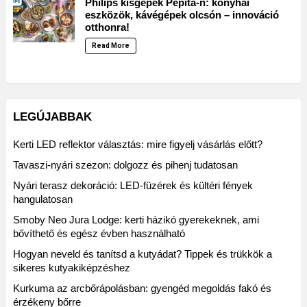
Philips kisgépek Pepita-n: konyhai
eszközök, kávégépek olcsón – innováció
otthonra!
Read More
LEGÚJABBAK
Kerti LED reflektor választás: mire figyelj vásárlás előtt?
Tavaszi-nyári szezon: dolgozz és pihenj tudatosan
Nyári terasz dekoráció: LED-füzérek és kültéri fények
hangulatosan
Smoby Neo Jura Lodge: kerti házikó gyerekeknek, ami
bővíthető és egész évben használható
Hogyan neveld és tanítsd a kutyádat? Tippek és trükkök a
sikeres kutyakiképzéshez
Kurkuma az arcbőrápolásban: gyengéd megoldás fakó és
érzékeny bőrre