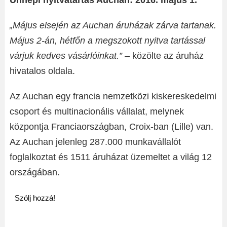
Ünnepi nyitvatartás Auchan: 2016. május 1.
„Május elsején az Auchan áruházak zárva tartanak.
Május 2-án, hétfőn a megszokott nyitva tartással
várjuk kedves vásárlóinkat.”
– közölte az áruház
hivatalos oldala.
Az Auchan egy francia nemzetközi kiskereskedelmi
csoport és multinacionális vállalat, melynek
központja Franciaországban, Croix-ban (Lille) van.
Az Auchan jelenleg 287.000 munkavállalót
foglalkoztat és 1511 áruházat üzemeltet a világ 12
országában.
Szólj hozzá!