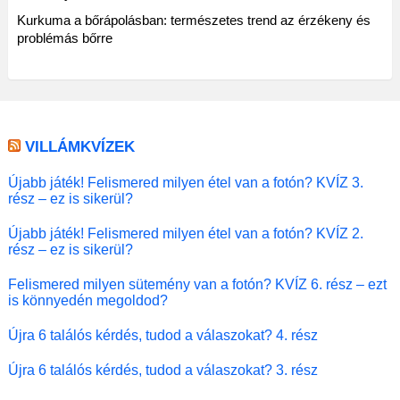
Kurkuma a bőrápolásban: természetes trend az érzékeny és
problémás bőrre
VILLÁMKVÍZEK
Újabb játék! Felismered milyen étel van a fotón? KVÍZ 3.
rész – ez is sikerül?
Újabb játék! Felismered milyen étel van a fotón? KVÍZ 2.
rész – ez is sikerül?
Felismered milyen sütemény van a fotón? KVÍZ 6. rész – ezt
is könnyedén megoldod?
Újra 6 találós kérdés, tudod a válaszokat? 4. rész
Újra 6 találós kérdés, tudod a válaszokat? 3. rész