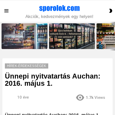
S
Menu
S
Akciók, kedvezmények egy helyen!
LATEST
STORIES
HÍREK-ÉRDEKESSÉGEK
Ünnepi nyitvatartás Auchan:
2016. május 1.
10 éve
1.7k
Views