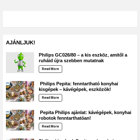
AJÁNLJUK!
Philips GC026/80 – a kis eszköz, amitől a
ruháid újra szebben mutatnak
Read More
Philips Pepita: fenntartható konyhai
kisgépek – kávégépek, eszközök!
Read More
Pepita Philips ajánlat: kávégépek, konyhai
robotok fenntarthatóan!
Read More