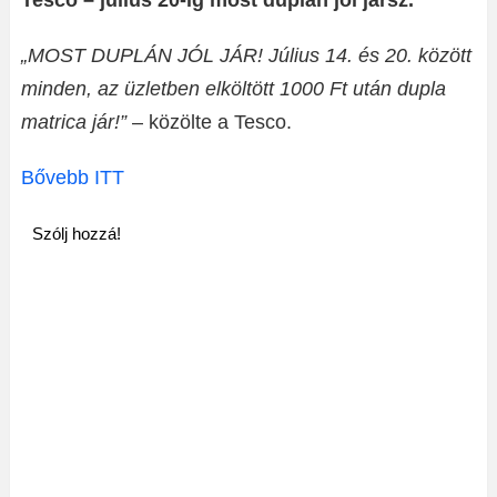
Tesco – július 20-ig most duplán jól jársz.
„MOST DUPLÁN JÓL JÁR! Július 14. és 20. között
minden, az üzletben elköltött 1000 Ft után dupla
matrica jár!”
– közölte a Tesco.
Bővebb ITT
Szólj hozzá!