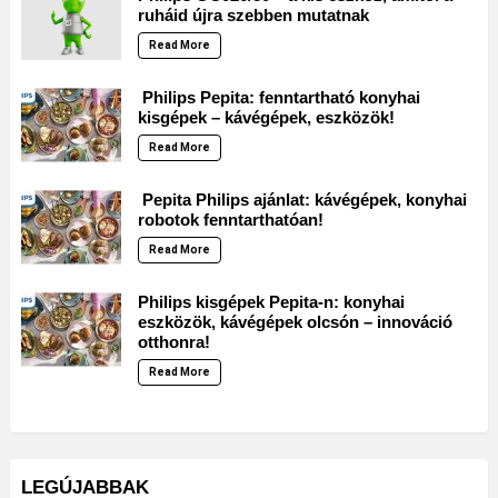
ruháid újra szebben mutatnak
Read More
Philips Pepita: fenntartható konyhai
kisgépek – kávégépek, eszközök!
Read More
Pepita Philips ajánlat: kávégépek, konyhai
robotok fenntarthatóan!
Read More
Philips kisgépek Pepita-n: konyhai
eszközök, kávégépek olcsón – innováció
otthonra!
Read More
LEGÚJABBAK