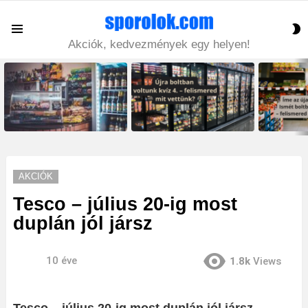
S
Menu
S
Akciók, kedvezmények egy helyen!
LATEST
STORIES
AKCIÓK
Tesco – július 20-ig most
duplán jól jársz
10 éve
1.8k
Views