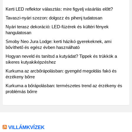
Kerti LED reflektor választás: mire figyelj vásárlás előtt?
Tavaszi-nyári szezon: dolgozz és pihenj tudatosan
Nyári terasz dekoráció: LED-füzérek és kültéri fények
hangulatosan
Smoby Neo Jura Lodge: kerti házikó gyerekeknek, ami
bővíthető és egész évben használható
Hogyan neveld és tanítsd a kutyádat? Tippek és trükkök a
sikeres kutyakiképzéshez
Kurkuma az arcbőrápolásban: gyengéd megoldás fakó és
érzékeny bőrre
Kurkuma a bőrápolásban: természetes trend az érzékeny és
problémás bőrre
VILLÁMKVÍZEK