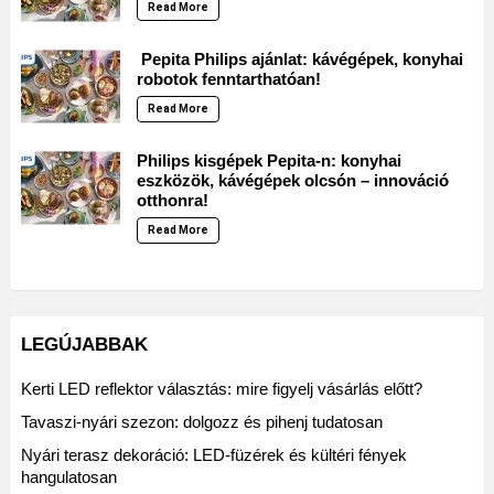
Read More
Pepita Philips ajánlat: kávégépek, konyhai
robotok fenntarthatóan!
Read More
Philips kisgépek Pepita-n: konyhai
eszközök, kávégépek olcsón – innováció
otthonra!
Read More
LEGÚJABBAK
Kerti LED reflektor választás: mire figyelj vásárlás előtt?
Tavaszi-nyári szezon: dolgozz és pihenj tudatosan
Nyári terasz dekoráció: LED-füzérek és kültéri fények
hangulatosan