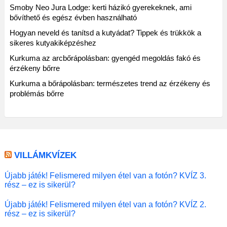
Smoby Neo Jura Lodge: kerti házikó gyerekeknek, ami
bővíthető és egész évben használható
Hogyan neveld és tanítsd a kutyádat? Tippek és trükkök a
sikeres kutyakiképzéshez
Kurkuma az arcbőrápolásban: gyengéd megoldás fakó és
érzékeny bőrre
Kurkuma a bőrápolásban: természetes trend az érzékeny és
problémás bőrre
VILLÁMKVÍZEK
Újabb játék! Felismered milyen étel van a fotón? KVÍZ 3.
rész – ez is sikerül?
Újabb játék! Felismered milyen étel van a fotón? KVÍZ 2.
rész – ez is sikerül?