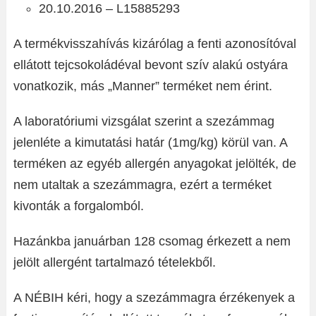
20.10.2016 – L15885293
A termékvisszahívás kizárólag a fenti azonosítóval
ellátott tejcsokoládéval bevont szív alakú ostyára
vonatkozik, más „Manner” terméket nem érint.
A laboratóriumi vizsgálat szerint a szezámmag
jelenléte a kimutatási határ (1mg/kg) körül van. A
terméken az egyéb allergén anyagokat jelölték, de
nem utaltak a szezámmagra, ezért a terméket
kivonták a forgalomból.
Hazánkba januárban 128 csomag érkezett a nem
jelölt allergént tartalmazó tételekből.
A NÉBIH kéri, hogy a szezámmagra érzékenyek a