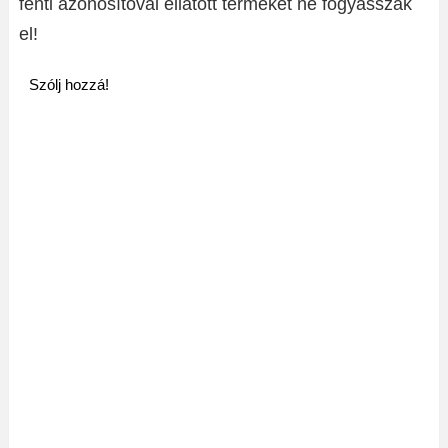
fenti azonosítóval ellátott terméket ne fogyasszák
el!
Szólj hozzá!