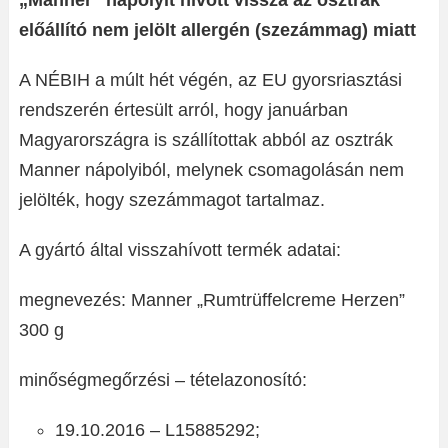
„Manner” nápolyit hívott vissza az osztrák
előállító nem jelölt allergén (szezámmag) miatt
A NÉBIH a múlt hét végén, az EU gyorsriasztási
rendszerén értesült arról, hogy januárban
Magyarországra is szállítottak abból az osztrák
Manner nápolyiból, melynek csomagolásán nem
jelölték, hogy szezámmagot tartalmaz.
A gyártó által visszahívott termék adatai:
megnevezés: Manner „Rumtrüffelcreme Herzen”
300 g
minőségmegőrzési – tételazonosító:
19.10.2016 – L15885292;