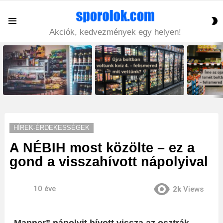
S
Menu
S
Akciók, kedvezmények egy helyen!
LATEST
STORIES
HÍREK-ÉRDEKESSÉGEK
A NÉBIH most közölte – ez a
gond a visszahívott nápolyival
10 éve
2k
Views