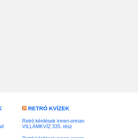
K
RETRÓ KVÍZEK
Retró kérdések innen-onnan
od
VILLÁMKVÍZ 335. rész