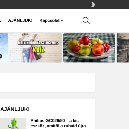
SWITCH
SKIN
SEARCH
K
AJÁNLJUK!
Kapcsolat
AJÁNLJUK!
Philips GC026/80 – a kis
eszköz, amitől a ruháid újra