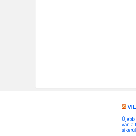
VI
Újabb 
van a 
sikerü