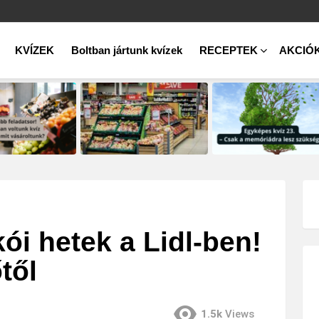
KVÍZEK
Boltban jártunk kvízek
RECEPTEK
AKCIÓ
kói hetek a Lidl-ben!
től
1.5k
Views