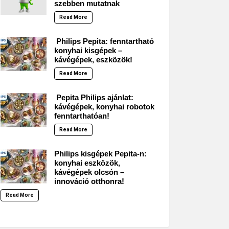
szebben mutatnak
Read More
Philips Pepita: fenntartható
konyhai kisgépek –
kávégépek, eszközök!
Read More
Pepita Philips ajánlat:
kávégépek, konyhai robotok
fenntarthatóan!
Read More
Philips kisgépek Pepita-n:
konyhai eszközök,
kávégépek olcsón –
innováció otthonra!
Read More