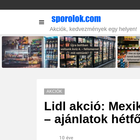
Menu
Akciók, kedvezmények egy helyen!
LATEST
STORIES
AKCIÓK
Lidl akció: Mexi
– ajánlatok hétfő
10 éve