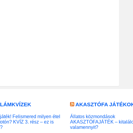
LLÁMKVÍZEK
AKASZTÓFA JÁTÉKO
játék! Felismered milyen étel
Állatos közmondások
fotón? KVÍZ 3. rész – ez is
AKASZTÓFAJÁTÉK – kitalál
l?
valamennyit?