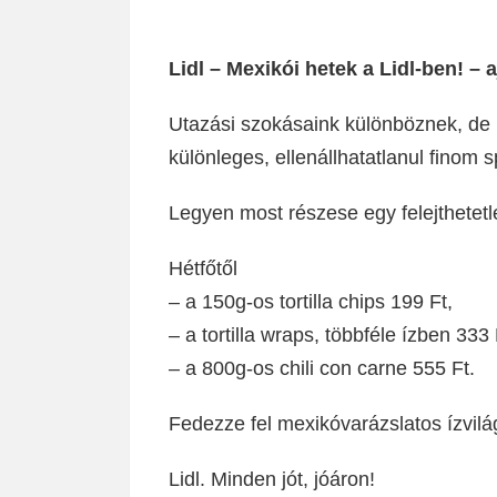
Lidl – Mexikói hetek a Lidl-ben! – a
Utazási szokásaink különböznek, de 
különleges, ellenállhatatlanul finom s
Legyen most részese egy felejthetetl
Hétfőtől
– a 150g-os tortilla chips 199 Ft,
– a tortilla wraps, többféle ízben 333 
– a 800g-os chili con carne 555 Ft.
Fedezze fel mexikóvarázslatos ízvilágá
Lidl. Minden jót, jóáron!