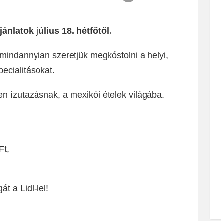
jánlatok július 18. hétfőtől.
mindannyian szeretjük megkóstolni a helyi,
pecialitásokat.
en ízutazásnak, a mexikói ételek világába.
Ft,
t a Lidl-lel!