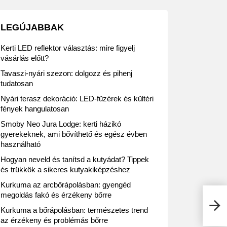
LEGÚJABBAK
Kerti LED reflektor választás: mire figyelj
vásárlás előtt?
Tavaszi-nyári szezon: dolgozz és pihenj
tudatosan
Nyári terasz dekoráció: LED-füzérek és kültéri
fények hangulatosan
Smoby Neo Jura Lodge: kerti házikó
gyerekeknek, ami bővíthető és egész évben
használható
Hogyan neveld és tanítsd a kutyádat? Tippek
és trükkök a sikeres kutyakiképzéshez
Kurkuma az arcbőrápolásban: gyengéd
megoldás fakó és érzékeny bőrre
Tesc
Kurkuma a bőrápolásban: természetes trend
az érzékeny és problémás bőrre