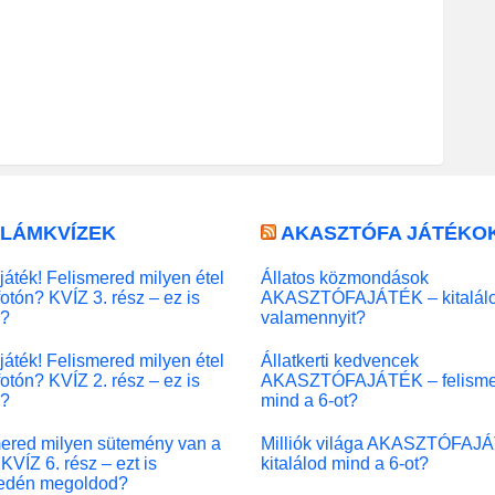
LLÁMKVÍZEK
AKASZTÓFA JÁTÉKO
játék! Felismered milyen étel
Állatos közmondások
fotón? KVÍZ 3. rész – ez is
AKASZTÓFAJÁTÉK – kitalál
l?
valamennyit?
játék! Felismered milyen étel
Állatkerti kedvencek
fotón? KVÍZ 2. rész – ez is
AKASZTÓFAJÁTÉK – felisme
l?
mind a 6-ot?
ered milyen sütemény van a
Milliók világa AKASZTÓFAJ
KVÍZ 6. rész – ezt is
kitalálod mind a 6-ot?
edén megoldod?