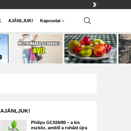
SWITCH
SKIN
SEARCH
K
AJÁNLJUK!
Kapcsolat
AJÁNLJUK!
Philips GC026/80 – a kis
eszköz, amitől a ruháid újra