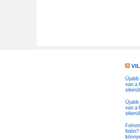
VI
Újabb 
van a 
sikerü
Újabb 
van a 
sikerü
Felism
fotón? 
könny