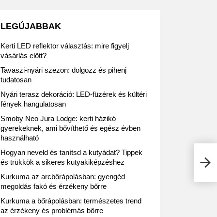
LEGÚJABBAK
Kerti LED reflektor választás: mire figyelj
vásárlás előtt?
Tavaszi-nyári szezon: dolgozz és pihenj
tudatosan
Nyári terasz dekoráció: LED-füzérek és kültéri
fények hangulatosan
Smoby Neo Jura Lodge: kerti házikó
gyerekeknek, ami bővíthető és egész évben
használható
Hogyan neveld és tanítsd a kutyádat? Tippek
Lidl
és trükkök a sikeres kutyakiképzéshez
aján
Kurkuma az arcbőrápolásban: gyengéd
megoldás fakó és érzékeny bőrre
Kurkuma a bőrápolásban: természetes trend
az érzékeny és problémás bőrre