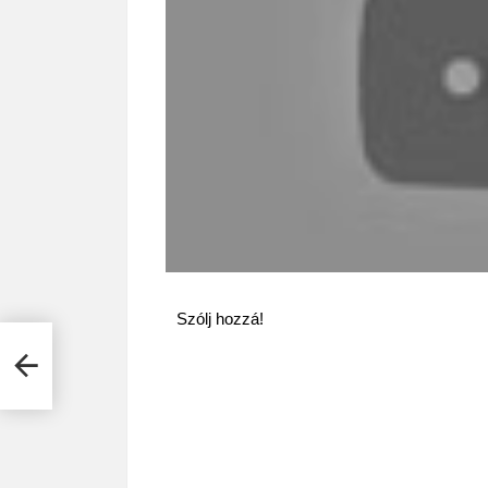
Szólj hozzá!
t! –