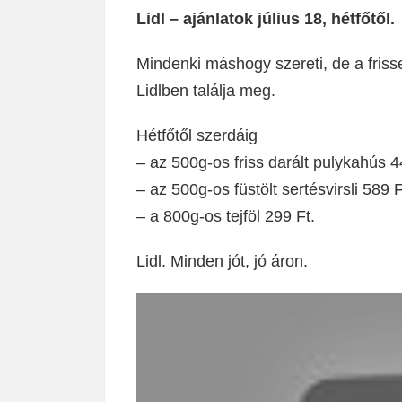
Lidl – ajánlatok július 18, hétfőtől.
Mindenki máshogy szereti, de a fris
Lidlben találja meg.
Hétfőtől szerdáig
– az 500g-os friss darált pulykahús 4
– az 500g-os füstölt sertésvirsli 589 F
– a 800g-os tejföl 299 Ft.
Lidl. Minden jót, jó áron.