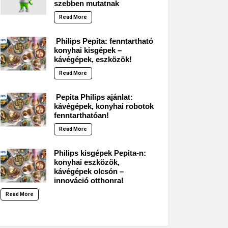
szebben mutatnak
Read More
Philips Pepita: fenntartható
konyhai kisgépek –
kávégépek, eszközök!
Read More
Pepita Philips ajánlat:
kávégépek, konyhai robotok
fenntarthatóan!
Read More
Philips kisgépek Pepita-n:
konyhai eszközök,
kávégépek olcsón –
innováció otthonra!
Read More