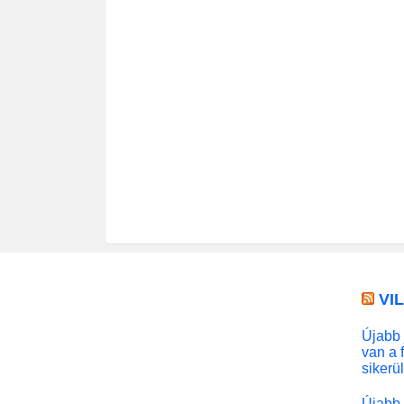
VI
Újabb 
van a 
sikerü
Újabb 