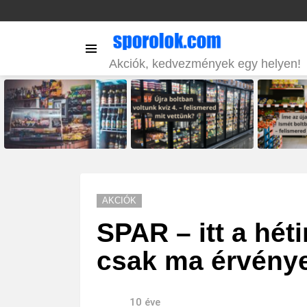
Menu
Akciók, kedvezmények egy helyen!
LATEST
STORIES
AKCIÓK
SPAR – itt a hét
csak ma érvény
10 éve