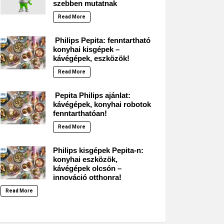
szebben mutatnak
Read More
Philips Pepita: fenntartható
konyhai kisgépek –
kávégépek, eszközök!
Read More
Pepita Philips ajánlat:
kávégépek, konyhai robotok
fenntarthatóan!
Read More
Philips kisgépek Pepita-n:
konyhai eszközök,
kávégépek olcsón –
innováció otthonra!
Read More