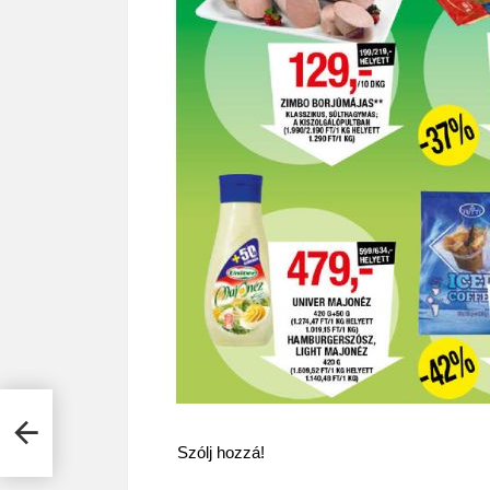
 fel
Szólj hozzá!