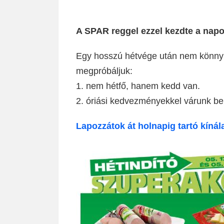
A SPAR reggel ezzel kezdte a n
Egy hosszú hétvége után nem könnyű
megpróbáljuk:
1. nem hétfő, hanem kedd van.
2. óriási kedvezményekkel várunk be
Lapozzátok át holnapig tartó kínál