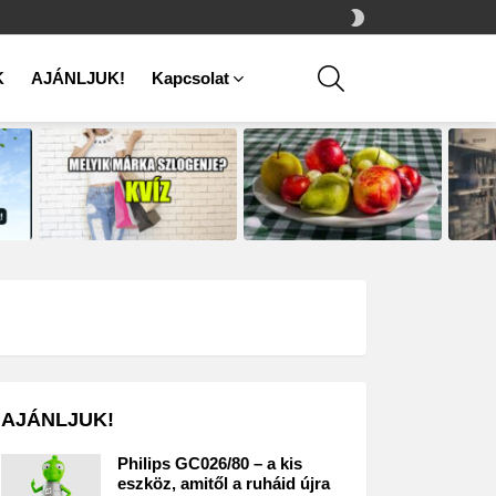
SWITCH
SKIN
SEARCH
K
AJÁNLJUK!
Kapcsolat
AJÁNLJUK!
Philips GC026/80 – a kis
eszköz, amitől a ruháid újra