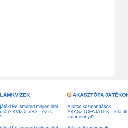
LLÁMKVÍZEK
AKASZTÓFA JÁTÉKO
játék! Felismered milyen étel
Állatos közmondások
fotón? KVÍZ 3. rész – ez is
AKASZTÓFAJÁTÉK – kitalál
l?
valamennyit?
játék! Felismered milyen étel
Állatkerti kedvencek