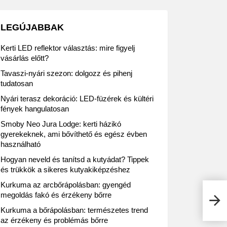
LEGÚJABBAK
Kerti LED reflektor választás: mire figyelj
vásárlás előtt?
Tavaszi-nyári szezon: dolgozz és pihenj
tudatosan
Nyári terasz dekoráció: LED-füzérek és kültéri
fények hangulatosan
Smoby Neo Jura Lodge: kerti házikó
gyerekeknek, ami bővíthető és egész évben
használható
Hogyan neveld és tanítsd a kutyádat? Tippek
és trükkök a sikeres kutyakiképzéshez
Kurkuma az arcbőrápolásban: gyengéd
Nagy
megoldás fakó és érzékeny bőrre
fori
Kurkuma a bőrápolásban: természetes trend
az érzékeny és problémás bőrre