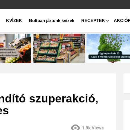
KVÍZEK
Boltban jártunk kvízek
RECEPTEK
AKCIÓ
indító szuperakció,
es
1.9k
Views