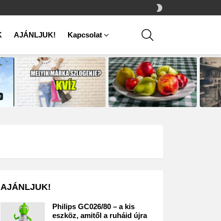
SWITCH
SKIN
SEARCH
K
AJÁNLJUK!
Kapcsolat
AJÁNLJUK!
Philips GC026/80 – a kis
eszköz, amitől a ruháid újra