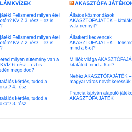
LLÁMKVÍZEK
AKASZTÓFA JÁTÉKO
játék! Felismered milyen étel
Állatos közmondások
fotón? KVÍZ 3. rész – ez is
AKASZTÓFAJÁTÉK – kitalál
l?
valamennyit?
játék! Felismered milyen étel
Állatkerti kedvencek
fotón? KVÍZ 2. rész – ez is
AKASZTÓFAJÁTÉK – felisme
l?
mind a 6-ot?
ered milyen sütemény van a
Milliók világa AKASZTÓFAJ
KVÍZ 6. rész – ezt is
kitalálod mind a 6-ot?
edén megoldod?
Nehéz AKASZTÓFAJÁTÉK –
 találós kérdés, tudod a
magyar város nevét keressük
okat? 4. rész
Francia kártyán alapuló játék
 találós kérdés, tudod a
AKASZTÓFA JÁTÉK
okat? 3. rész