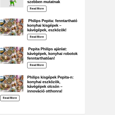
szebben mutatnak
Read More
Philips Pepita: fenntartható
konyhai kisgépek –
kávégépek, eszközök!
Read More
Pepita Philips ajánlat:
kávégépek, konyhai robotok
fenntarthatóan!
Read More
Philips kisgépek Pepita-n:
konyhai eszközök,
kávégépek olcsón –
innováció otthonra!
Read More