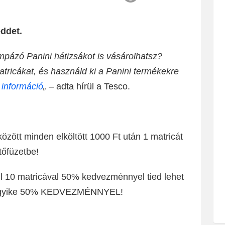
eddet.
pázó Panini hátizsákot is vásárolhatsz?
tricákat, és használd ki a Panini termékekre
 információ
„
– adta hírül a Tesco.
között minden elköltött 1000 Ft után 1 matricát
tőfüzetbe!
ül 10 matricával 50% kedvezménnyel tied lehet
ák egyike 50% KEDVEZMÉNNYEL!