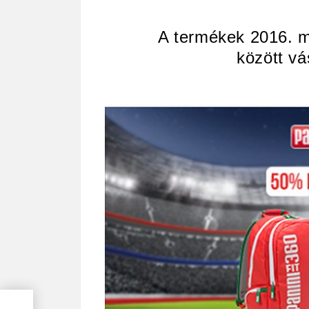
A termékek 2016. má
között v
 17-