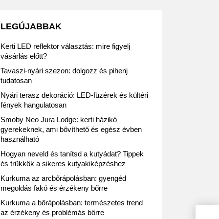
LEGÚJABBAK
Kerti LED reflektor választás: mire figyelj
vásárlás előtt?
Tavaszi-nyári szezon: dolgozz és pihenj
tudatosan
Nyári terasz dekoráció: LED-füzérek és kültéri
fények hangulatosan
Smoby Neo Jura Lodge: kerti házikó
gyerekeknek, ami bővíthető és egész évben
használható
Hogyan neveld és tanítsd a kutyádat? Tippek
és trükkök a sikeres kutyakiképzéshez
Kurkuma az arcbőrápolásban: gyengéd
megoldás fakó és érzékeny bőrre
Kurkuma a bőrápolásban: természetes trend
az érzékeny és problémás bőrre
SPAR