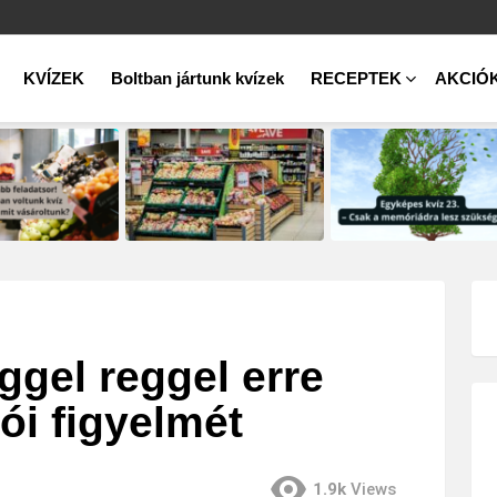
KVÍZEK
Boltban jártunk kvízek
RECEPTEK
AKCIÓ
ggel reggel erre
lói figyelmét
1.9k
Views