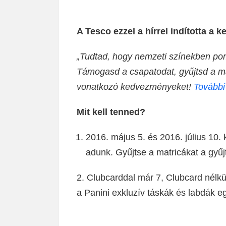
A Tesco ezzel a hírrel indította a k
„Tudtad, hogy nemzeti színekben pom
Támogasd a csapatodat, gyűjtsd a ma
vonatkozó kedvezményeket!
További
Mit kell tenned?
2016. május 5. és 2016. július 10. 
adunk. Gyűjtse a matricákat a gyűj
2. Clubcarddal már 7, Clubcard nélk
a Panini exkluzív táskák és labd