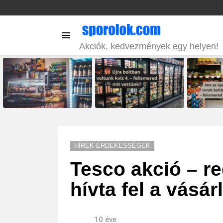
Menu
Akciók, kedvezmények egy helyen!
LATEST
STORIES
HÍREK-ÉRDEKESSÉGEK
Tesco akció – re
hívta fel a vásár
10 éve