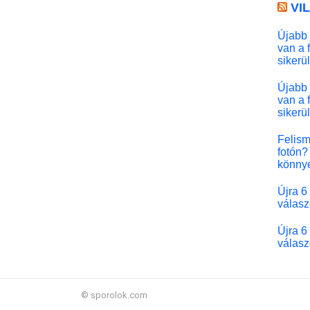
VI
Újabb 
van a 
sikerü
Újabb 
van a 
sikerü
Felism
fotón? 
könny
Újra 6
válasz
Újra 6
válasz
© sporolok.com