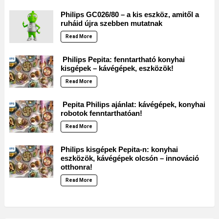
Philips GC026/80 – a kis eszköz, amitől a
ruháid újra szebben mutatnak
Read More
Philips Pepita: fenntartható konyhai
kisgépek – kávégépek, eszközök!
Read More
Pepita Philips ajánlat: kávégépek, konyhai
robotok fenntarthatóan!
Read More
Philips kisgépek Pepita-n: konyhai
eszközök, kávégépek olcsón – innováció
otthonra!
Read More