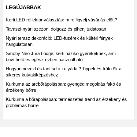
LEGÚJABBAK
Kerti LED reflektor választás: mire figyelj vásárlás előtt?
Tavaszi-nyári szezon: dolgozz és pihenj tudatosan
Nyári terasz dekoráció: LED-füzérek és kültéri fények
hangulatosan
Smoby Neo Jura Lodge: kerti házikó gyerekeknek, ami
bővíthető és egész évben használható
Hogyan neveld és tanítsd a kutyádat? Tippek és trükkök a
sikeres kutyakiképzéshez
Kurkuma az arcbőrápolásban: gyengéd megoldás fakó és
érzékeny bőrre
Kurkuma a bőrápolásban: természetes trend az érzékeny és
problémás bőrre