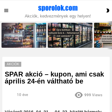
S
Menu
S
Akciók, kedvezmények egy helyen!
LATEST
STORIES
AKCIÓK
SPAR akció – kupon, ami csak
április 24-én váltható be
10 éve
999
Views