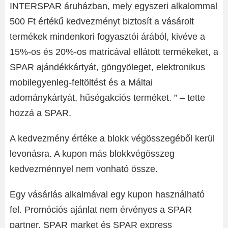
INTERSPAR áruházban, mely egyszeri alkalommal
500 Ft értékű kedvezményt biztosít a vásárolt
termékek mindenkori fogyasztói árából, kivéve a
15%-os és 20%-os matricával ellátott termékeket, a
SPAR ajándékkártyát, göngyöleget, elektronikus
mobilegyenleg-feltöltést és a Máltai
adománykártyát, hűségakciós terméket. ” – tette
hozzá a SPAR.
A kedvezmény értéke a blokk végösszegéből kerül
levonásra. A kupon más blokkvégösszeg
kedvezménnyel nem vonható össze.
Egy vásárlás alkalmával egy kupon használható
fel. Promóciós ajánlat nem érvényes a SPAR
partner, SPAR market és SPAR express