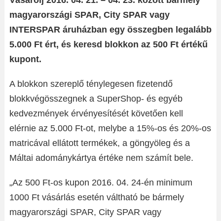
Vásárolj 2016. 04. 21. – 04. 23. között bármely
magyarországi SPAR, City SPAR vagy
INTERSPAR áruházban egy összegben legalább
5.000 Ft ért, és keresd blokkon az 500 Ft értékű
kupont.
A blokkon szereplő ténylegesen fizetendő
blokkvégösszegnek a SuperShop- és egyéb
kedvezmények érvényesítését követően kell
elérnie az 5.000 Ft-ot, melybe a 15%-os és 20%-os
matricával ellátott termékek, a göngyöleg és a
Máltai adománykártya értéke nem számít bele.
„Az 500 Ft-os kupon 2016. 04. 24-én minimum
1000 Ft vásárlás esetén váltható be bármely
magyarországi SPAR, City SPAR vagy