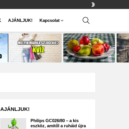
SWITCH
SKIN
SEARCH
K
AJÁNLJUK!
Kapcsolat
AJÁNLJUK!
Philips GC026/80 – a kis
eszköz, amitől a ruháid újra