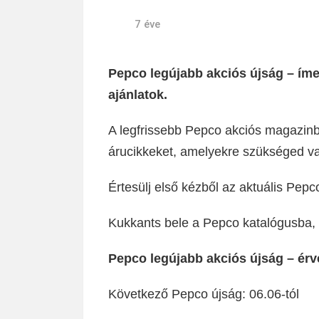
7 éve
Pepco legújabb akciós újság – íme
ajánlatok.
A legfrissebb Pepco akciós magazin
árucikkeket, amelyekre szükséged v
Értesülj első kézből az aktuális Pep
Kukkants bele a Pepco katalógusba, m
Pepco legújabb akciós újság – érvé
Következő Pepco újság: 06.06-tól