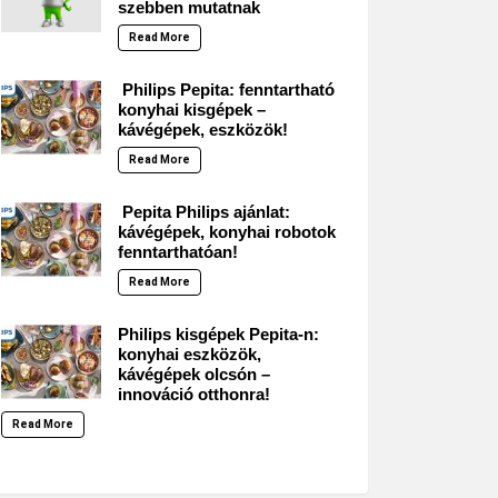
szebben mutatnak
Read More
Philips Pepita: fenntartható
konyhai kisgépek –
kávégépek, eszközök!
Read More
Pepita Philips ajánlat:
kávégépek, konyhai robotok
fenntarthatóan!
Read More
Philips kisgépek Pepita-n:
konyhai eszközök,
kávégépek olcsón –
innováció otthonra!
Read More