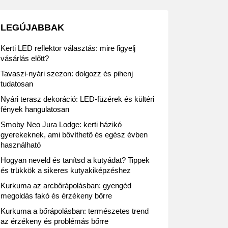
LEGÚJABBAK
Kerti LED reflektor választás: mire figyelj
vásárlás előtt?
Tavaszi-nyári szezon: dolgozz és pihenj
tudatosan
Nyári terasz dekoráció: LED-füzérek és kültéri
fények hangulatosan
Smoby Neo Jura Lodge: kerti házikó
gyerekeknek, ami bővíthető és egész évben
használható
Hogyan neveld és tanítsd a kutyádat? Tippek
és trükkök a sikeres kutyakiképzéshez
Kurkuma az arcbőrápolásban: gyengéd
megoldás fakó és érzékeny bőrre
Kurkuma a bőrápolásban: természetes trend
az érzékeny és problémás bőrre