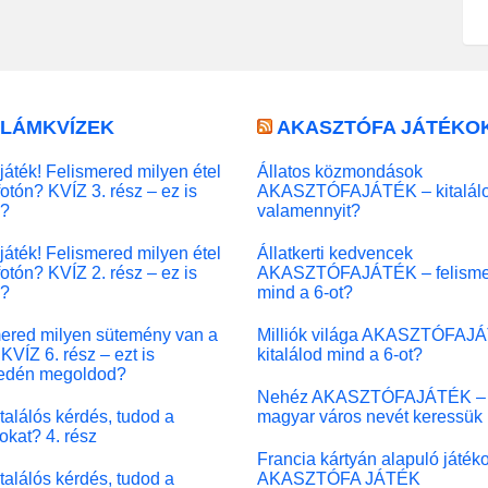
LLÁMKVÍZEK
AKASZTÓFA JÁTÉKO
játék! Felismered milyen étel
Állatos közmondások
fotón? KVÍZ 3. rész – ez is
AKASZTÓFAJÁTÉK – kitalál
l?
valamennyit?
játék! Felismered milyen étel
Állatkerti kedvencek
fotón? KVÍZ 2. rész – ez is
AKASZTÓFAJÁTÉK – felisme
l?
mind a 6-ot?
ered milyen sütemény van a
Milliók világa AKASZTÓFAJ
KVÍZ 6. rész – ezt is
kitalálod mind a 6-ot?
edén megoldod?
Nehéz AKASZTÓFAJÁTÉK –
 találós kérdés, tudod a
magyar város nevét keressük
okat? 4. rész
Francia kártyán alapuló játék
 találós kérdés, tudod a
AKASZTÓFA JÁTÉK