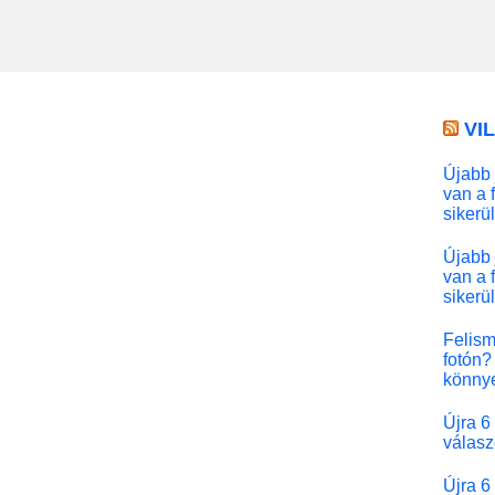
VI
Újabb 
van a 
sikerü
Újabb 
van a 
sikerü
Felism
fotón? 
könny
Újra 6
válasz
Újra 6