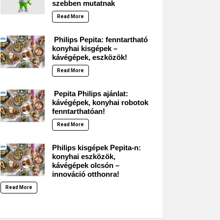
szebben mutatnak
Read More
Philips Pepita: fenntartható
konyhai kisgépek –
kávégépek, eszközök!
Read More
Pepita Philips ajánlat:
kávégépek, konyhai robotok
fenntarthatóan!
Read More
Philips kisgépek Pepita-n:
konyhai eszközök,
kávégépek olcsón –
innováció otthonra!
Read More