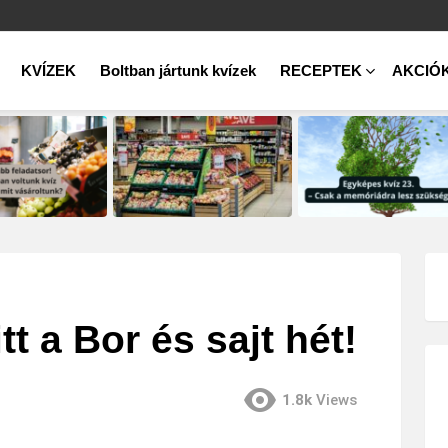
KVÍZEK
Boltban jártunk kvízek
RECEPTEK
AKCIÓ
t a Bor és sajt hét!
1.8k
Views