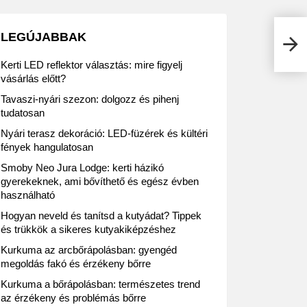
Tesc
LEGÚJABBAK
soka
Kerti LED reflektor választás: mire figyelj
vásárlás előtt?
Tavaszi-nyári szezon: dolgozz és pihenj
tudatosan
Nyári terasz dekoráció: LED-füzérek és kültéri
fények hangulatosan
Smoby Neo Jura Lodge: kerti házikó
gyerekeknek, ami bővíthető és egész évben
használható
Hogyan neveld és tanítsd a kutyádat? Tippek
és trükkök a sikeres kutyakiképzéshez
Kurkuma az arcbőrápolásban: gyengéd
megoldás fakó és érzékeny bőrre
Kurkuma a bőrápolásban: természetes trend
az érzékeny és problémás bőrre