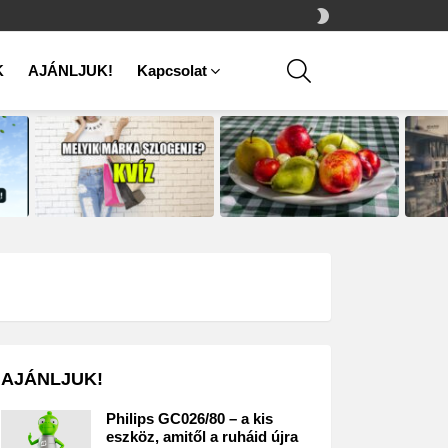
SWITCH
SKIN
SEARCH
K
AJÁNLJUK!
Kapcsolat
AJÁNLJUK!
Philips GC026/80 – a kis
eszköz, amitől a ruháid újra