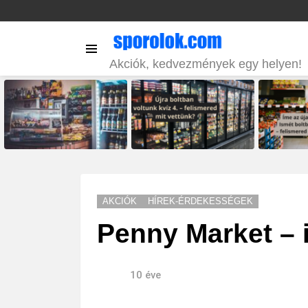
Menu
Akciók, kedvezmények egy helyen!
LATEST
STORIES
AKCIÓK
HÍREK-ÉRDEKESSÉGEK
Penny Market – it
10 éve