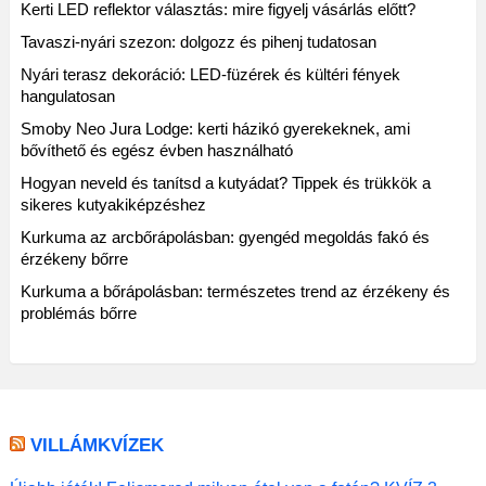
Kerti LED reflektor választás: mire figyelj vásárlás előtt?
Tavaszi-nyári szezon: dolgozz és pihenj tudatosan
Nyári terasz dekoráció: LED-füzérek és kültéri fények
hangulatosan
Smoby Neo Jura Lodge: kerti házikó gyerekeknek, ami
bővíthető és egész évben használható
Hogyan neveld és tanítsd a kutyádat? Tippek és trükkök a
sikeres kutyakiképzéshez
Kurkuma az arcbőrápolásban: gyengéd megoldás fakó és
érzékeny bőrre
Kurkuma a bőrápolásban: természetes trend az érzékeny és
problémás bőrre
VILLÁMKVÍZEK