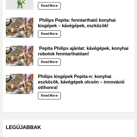
Read More
Philips Pepita: fenntartható konyhai
kisgépek – kávégépek, eszközök!
Read More
Pepita Philips ajánlat: kávégépek, konyhai
robotok fenntarthatóan!
Read More
Philips kisgépek Pepita-n: konyhai
eszközök, kávégépek olcsón – innováció
otthonra!
Read More
LEGÚJABBAK