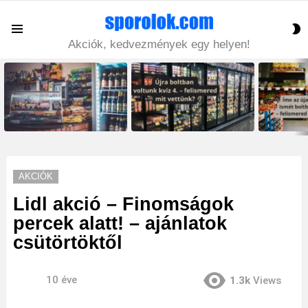
S
Menu
S
Akciók, kedvezmények egy helyen!
LATEST
STORIES
AKCIÓK
Lidl akció – Finomságok
percek alatt! – ajánlatok
csütörtöktől
10 éve
1.3k
Views