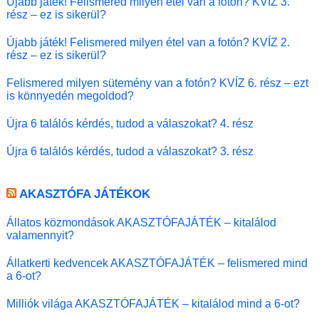
Újabb játék! Felismered milyen étel van a fotón? KVÍZ 3.
rész – ez is sikerül?
Újabb játék! Felismered milyen étel van a fotón? KVÍZ 2.
rész – ez is sikerül?
Felismered milyen sütemény van a fotón? KVÍZ 6. rész – ezt
is könnyedén megoldod?
Újra 6 találós kérdés, tudod a válaszokat? 4. rész
Újra 6 találós kérdés, tudod a válaszokat? 3. rész
AKASZTÓFA JÁTÉKOK
Állatos közmondások AKASZTÓFAJÁTÉK – kitalálod
valamennyit?
Állatkerti kedvencek AKASZTÓFAJÁTÉK – felismered mind
a 6-ot?
Milliók világa AKASZTÓFAJÁTÉK – kitalálod mind a 6-ot?