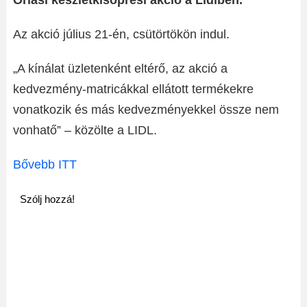
Óriási készletkisöprési akció a Lidlben.
Az akció július 21-én, csütörtökön indul.
„A kínálat üzletenként eltérő, az akció a
kedvezmény-matricákkal ellátott termékekre
vonatkozik és más kedvezményekkel össze nem
vonhatő” – közölte a LIDL.
Bővebb ITT
Szólj hozzá!