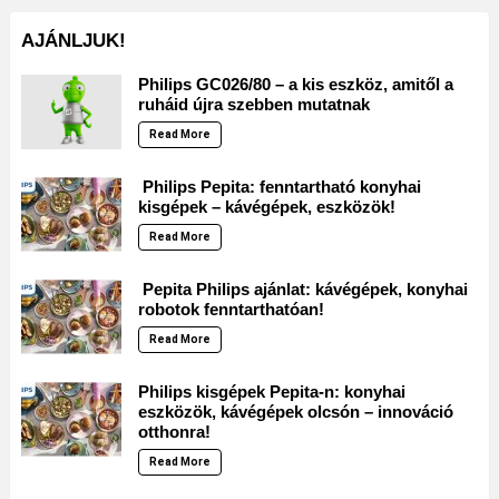
AJÁNLJUK!
Philips GC026/80 – a kis eszköz, amitől a
ruháid újra szebben mutatnak
Read More
Philips Pepita: fenntartható konyhai
kisgépek – kávégépek, eszközök!
Read More
Pepita Philips ajánlat: kávégépek, konyhai
robotok fenntarthatóan!
Read More
Philips kisgépek Pepita-n: konyhai
eszközök, kávégépek olcsón – innováció
otthonra!
Read More