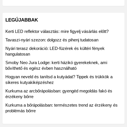
LEGÚJABBAK
Kerti LED reflektor választás: mire figyelj vásárlás előtt?
Tavaszi-nyári szezon: dolgozz és pihenj tudatosan
Nyári terasz dekoráció: LED-füzérek és kültéri fények
hangulatosan
Smoby Neo Jura Lodge: kerti házikó gyerekeknek, ami
bővíthető és egész évben használható
Hogyan neveld és tanítsd a kutyádat? Tippek és trükkök a
sikeres kutyakiképzéshez
Kurkuma az arcbőrápolásban: gyengéd megoldás fakó és
érzékeny bőrre
Kurkuma a bőrápolásban: természetes trend az érzékeny és
problémás bőrre