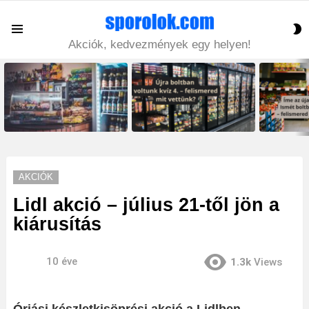
S
Menu
S
Akciók, kedvezmények egy helyen!
LATEST
STORIES
AKCIÓK
Lidl akció – július 21-től jön a
kiárusítás
10 éve
1.3k
Views