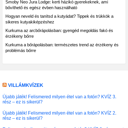
Smoby Neo Jura Lodge: kerti házikó gyerekeknek, ami
bővíthető és egész évben használható
Hogyan neveld és tanítsd a kutyádat? Tippek és trükkök a
sikeres kutyakiképzéshez
Kurkuma az arcbőrápolásban: gyengéd megoldás fakó és
érzékeny bőrre
Kurkuma a bőrápolásban: természetes trend az érzékeny és
problémás bőrre
VILLÁMKVÍZEK
Újabb játék! Felismered milyen étel van a fotón? KVÍZ 3.
rész – ez is sikerül?
Újabb játék! Felismered milyen étel van a fotón? KVÍZ 2.
rész – ez is sikerül?