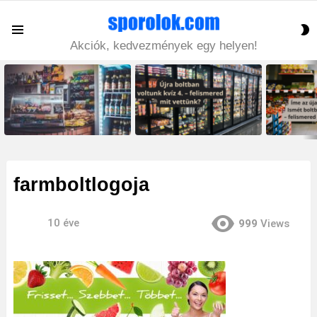
S
Menu
S
Akciók, kedvezmények egy helyen!
LATEST
STORIES
farmboltlogoja
10 éve
999
Views