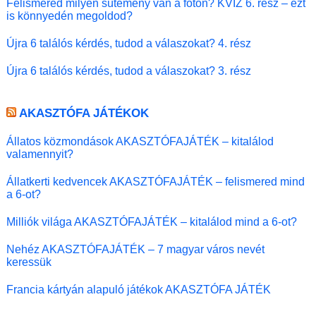
Felismered milyen sütemény van a fotón? KVÍZ 6. rész – ezt
is könnyedén megoldod?
Újra 6 találós kérdés, tudod a válaszokat? 4. rész
Újra 6 találós kérdés, tudod a válaszokat? 3. rész
AKASZTÓFA JÁTÉKOK
Állatos közmondások AKASZTÓFAJÁTÉK – kitalálod
valamennyit?
Állatkerti kedvencek AKASZTÓFAJÁTÉK – felismered mind
a 6-ot?
Milliók világa AKASZTÓFAJÁTÉK – kitalálod mind a 6-ot?
Nehéz AKASZTÓFAJÁTÉK – 7 magyar város nevét
keressük
Francia kártyán alapuló játékok AKASZTÓFA JÁTÉK