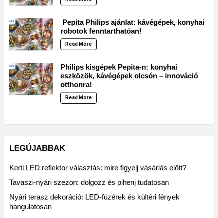
Pepita Philips ajánlat: kávégépek, konyhai
robotok fenntarthatóan!
Read More
Philips kisgépek Pepita-n: konyhai
eszközök, kávégépek olcsón – innováció
otthonra!
Read More
LEGÚJABBAK
Kerti LED reflektor választás: mire figyelj vásárlás előtt?
Tavaszi-nyári szezon: dolgozz és pihenj tudatosan
Nyári terasz dekoráció: LED-füzérek és kültéri fények
hangulatosan