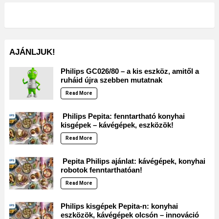
AJÁNLJUK!
Philips GC026/80 – a kis eszköz, amitől a
ruháid újra szebben mutatnak
Read More
Philips Pepita: fenntartható konyhai
kisgépek – kávégépek, eszközök!
Read More
Pepita Philips ajánlat: kávégépek, konyhai
robotok fenntarthatóan!
Read More
Philips kisgépek Pepita-n: konyhai
eszközök, kávégépek olcsón – innováció