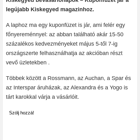
Kiskegyed bevásárlónapok – Kuponfüzet jár a
legújabb Kiskegyed magazinhoz.
A laphoz ma egy kuponfüzet is jár, ami felér egy
főnyereménnyel: az abban található akár 15-50
százalékos kedvezményeket május 5-től 7-ig
országszerte felhasználhatja az akcióban részt
vevő üzletekben .
Többek között a Rossmann, az Auchan, a Spar és
az Interspar áruházak, az Alexandra és a Yogo is
tárt karokkal várja a vásárlóit.
Szólj hozzá!