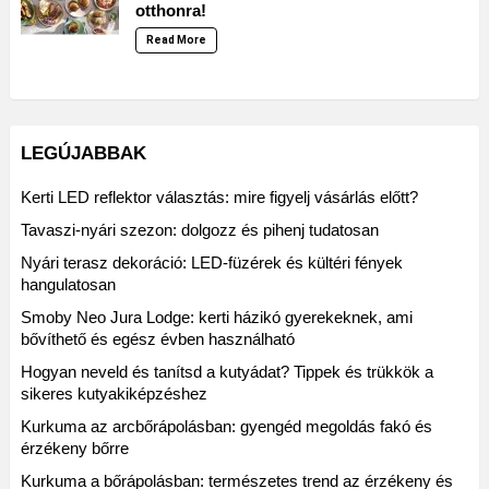
otthonra!
Read More
LEGÚJABBAK
Kerti LED reflektor választás: mire figyelj vásárlás előtt?
Tavaszi-nyári szezon: dolgozz és pihenj tudatosan
Nyári terasz dekoráció: LED-füzérek és kültéri fények
hangulatosan
Smoby Neo Jura Lodge: kerti házikó gyerekeknek, ami
bővíthető és egész évben használható
Hogyan neveld és tanítsd a kutyádat? Tippek és trükkök a
sikeres kutyakiképzéshez
Kurkuma az arcbőrápolásban: gyengéd megoldás fakó és
érzékeny bőrre
Kurkuma a bőrápolásban: természetes trend az érzékeny és