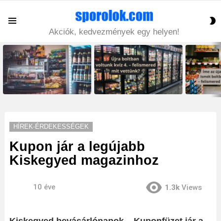
S
Menu
S
Akciók, kedvezmények egy helyen!
LATEST
STORIES
HÍREK-ÉRDEKESSÉGEK
Kupon jár a legújabb
Kiskegyed magazinhoz
10 éve
1.3k
Views