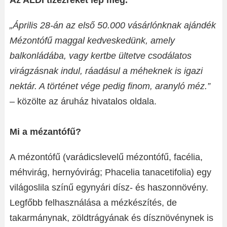
Az ALDI tízezreket lep meg.
„Április 28-án az első 50.000 vásárlónknak ajándék
Mézontófű maggal kedveskedünk, amely
balkonládába, vagy kertbe ültetve csodálatos
virágzásnak indul, ráadásul a méheknek is igazi
nektár. A történet vége pedig finom, aranyló méz.”
– közölte az áruház hivatalos oldala.
Mi a mézantófű?
A mézontófű (varádicslevelű mézontófű, facélia,
méhvirág, hernyóvirág; Phacelia tanacetifolia) egy
világoslila színű egynyári dísz- és haszonnövény.
Legfőbb felhasználása a mézkészítés, de
takarmánynak, zöldtrágyának és dísznövénynek is