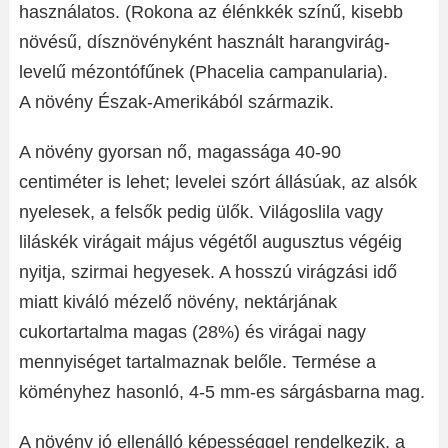
használatos. (Rokona az élénkkék színű, kisebb
növésű, dísznövényként használt harangvirág-
levelű mézontófűnek (Phacelia campanularia).
A növény Észak-Amerikából származik.
A növény gyorsan nő, magassága 40-90
centiméter is lehet; levelei szórt állásúak, az alsók
nyelesek, a felsők pedig ülők. Világoslila vagy
liláskék virágait május végétől augusztus végéig
nyitja, szirmai hegyesek. A hosszú virágzási idő
miatt kiváló mézelő növény, nektárjának
cukortartalma magas (28%) és virágai nagy
mennyiséget tartalmaznak belőle. Termése a
köményhez hasonló, 4-5 mm-es sárgásbarna mag.
A növény jó ellenálló képességgel rendelkezik, a