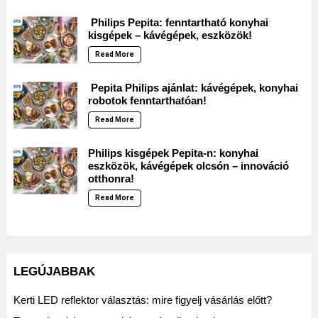
Philips Pepita: fenntartható konyhai
kisgépek – kávégépek, eszközök!
Read More
Pepita Philips ajánlat: kávégépek, konyhai
robotok fenntarthatóan!
Read More
Philips kisgépek Pepita-n: konyhai
eszközök, kávégépek olcsón – innováció
otthonra!
Read More
LEGÚJABBAK
Kerti LED reflektor választás: mire figyelj vásárlás előtt?