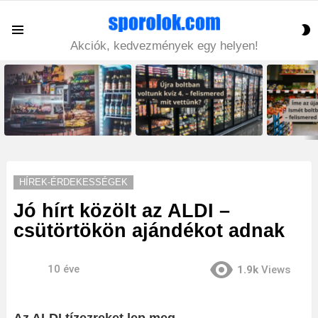
S
Menu
S
Akciók, kedvezmények egy helyen!
LATEST
STORIES
HÍREK-ÉRDEKESSÉGEK
Jó hírt közölt az ALDI –
csütörtökön ajándékot adnak
10 éve
1.9k
Views