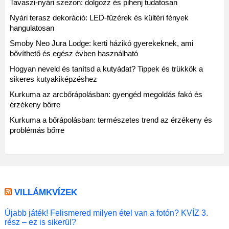
Tavaszi-nyári szezon: dolgozz és pihenj tudatosan
Nyári terasz dekoráció: LED-füzérek és kültéri fények
hangulatosan
Smoby Neo Jura Lodge: kerti házikó gyerekeknek, ami
bővíthető és egész évben használható
Hogyan neveld és tanítsd a kutyádat? Tippek és trükkök a
sikeres kutyakiképzéshez
Kurkuma az arcbőrápolásban: gyengéd megoldás fakó és
érzékeny bőrre
Kurkuma a bőrápolásban: természetes trend az érzékeny és
problémás bőrre
VILLÁMKVÍZEK
Újabb játék! Felismered milyen étel van a fotón? KVÍZ 3.
rész – ez is sikerül?