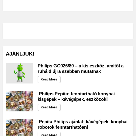
AJÁNLJUK!
Philips GC026/80 – a kis eszköz, amitől a
ruháid újra szebben mutatnak
Read More
Philips Pepita: fenntartható konyhai
kisgépek – kávégépek, eszközök!
Read More
Pepita Philips ajánlat: kávégépek, konyhai
robotok fenntarthatóan!
Read More