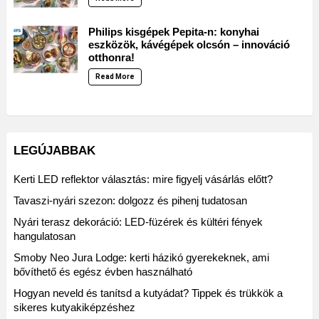
Philips kisgépek Pepita-n: konyhai
eszközök, kávégépek olcsón – innováció
otthonra!
Read More
LEGÚJABBAK
Kerti LED reflektor választás: mire figyelj vásárlás előtt?
Tavaszi-nyári szezon: dolgozz és pihenj tudatosan
Nyári terasz dekoráció: LED-füzérek és kültéri fények
hangulatosan
Smoby Neo Jura Lodge: kerti házikó gyerekeknek, ami
bővíthető és egész évben használható
Hogyan neveld és tanítsd a kutyádat? Tippek és trükkök a
sikeres kutyakiképzéshez