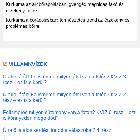
Kurkuma az arcbőrápolásban: gyengéd megoldás fakó és
érzékeny bőrre
Kurkuma a bőrápolásban: természetes trend az érzékeny és
problémás bőrre
VILLÁMKVÍZEK
Újabb játék! Felismered milyen étel van a fotón? KVÍZ 3.
rész – ez is sikerül?
Újabb játék! Felismered milyen étel van a fotón? KVÍZ 2.
rész – ez is sikerül?
Felismered milyen sütemény van a fotón? KVÍZ 6. rész – ezt
is könnyedén megoldod?
Újra 6 találós kérdés, tudod a válaszokat? 4. rész