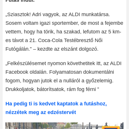
Futás indul.
„Sziasztok! Adri vagyok, az ALDI munkatársa.
Sosem voltam igazi sportember, de most a fejembe
vettem, hogy ha törik, ha szakad, lefutom az 5 km-
es távot a 21. Coca-Cola Testébresztő Női
Futógálán.” – kezdte az elszánt dolgozó.
„Felkészülésemet nyomon követhetitek itt, az ALDI
Facebook oldalán. Folyamatosan dokumentálni
fogom, hogyan jutok el a nulláról a győzelemig.
Drukkoljatok, bátorítsatok, rám fog férni ”
Ha pedig ti is kedvet kaptatok a futáshoz,
nézzétek meg az edzéstervét