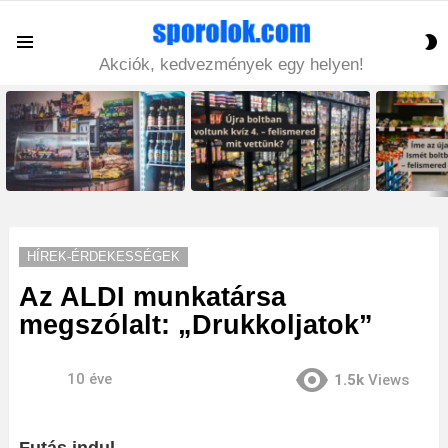
S
Menu
S
Akciók, kedvezmények egy helyen!
LATEST
STORIES
HÍREK-ÉRDEKESSÉGEK
Az ALDI munkatársa
megszólalt: „Drukkoljatok”
10 éve
1.5k
Views