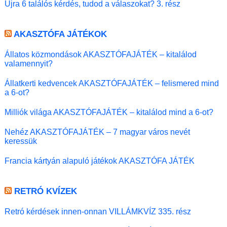
Újra 6 találós kérdés, tudod a válaszokat? 3. rész
AKASZTÓFA JÁTÉKOK
Állatos közmondások AKASZTÓFAJÁTÉK – kitalálod
valamennyit?
Állatkerti kedvencek AKASZTÓFAJÁTÉK – felismered mind
a 6-ot?
Milliók világa AKASZTÓFAJÁTÉK – kitalálod mind a 6-ot?
Nehéz AKASZTÓFAJÁTÉK – 7 magyar város nevét
keressük
Francia kártyán alapuló játékok AKASZTÓFA JÁTÉK
RETRÓ KVÍZEK
Retró kérdések innen-onnan VILLÁMKVÍZ 335. rész