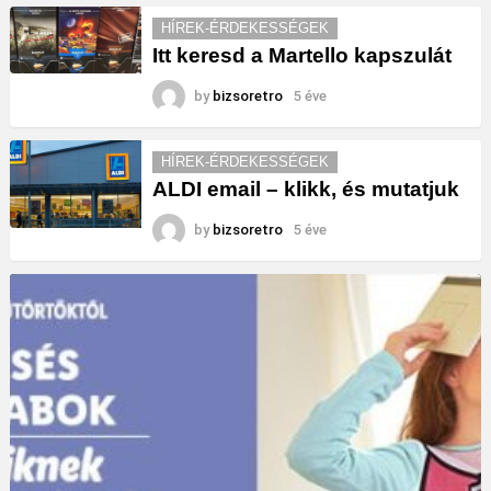
HÍREK-ÉRDEKESSÉGEK
Itt keresd a Martello kapszulát
by
bizsoretro
5 éve
HÍREK-ÉRDEKESSÉGEK
ALDI email – klikk, és mutatjuk
by
bizsoretro
5 éve