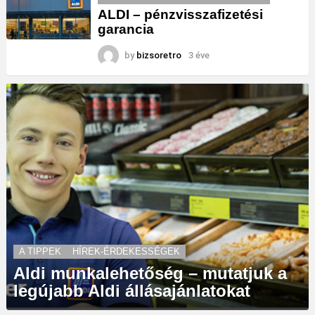
ALDI – pénzvisszafizetési
garancia
by
bizsoretro
3 éve
A TIPPEK
HÍREK-ÉRDEKESSÉGEK
Aldi munkalehetőség – mutatjuk a
legújabb Aldi állásajánlatokat