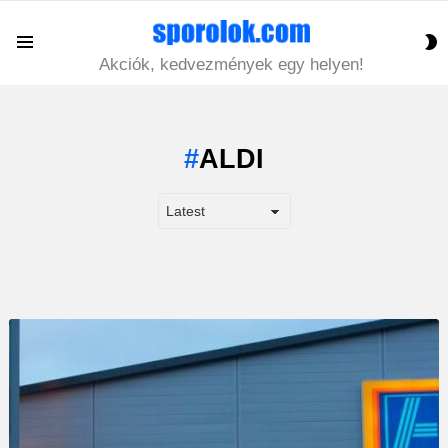
S
Menu
S
Akciók, kedvezmények egy helyen!
ALDI
LATEST
STORY