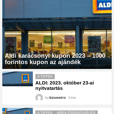
Aldi karácsonyi kupon 2023 – 1000
forintos kupon az ajándék
MORE
A TIPPEK
STORIES
ALDI: 2023. október 23-ai
nyitvatartás
by
bizsoretro
3 éve
A TIPPEK
HÍREK-ÉRDEKESSÉGEK