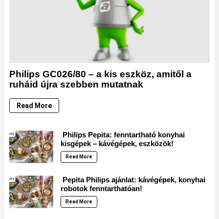
Philips GC026/80 – a kis eszköz, amitől a
ruháid újra szebben mutatnak
Read More
Philips Pepita: fenntartható konyhai
kisgépek – kávégépek, eszközök!
Read More
Pepita Philips ajánlat: kávégépek, konyhai
robotok fenntarthatóan!
Read More