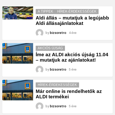
A TIPPEK
HÍREK-ÉRDEKESSÉGEK
Aldi állás – mutatjuk a legújabb
Aldi állásajánlatokat
by
bizsoretro
4 éve
AKCIÓS ÚJSÁG
Íme az ALDI akciós újság 11.04
– mutatjuk az ajánlatokat!
by
bizsoretro
5 éve
HÍREK-ÉRDEKESSÉGEK
Már online is rendelhetők az
ALDI termékei
by
bizsoretro
5 éve