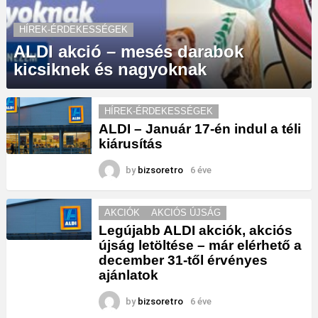
HÍREK-ÉRDEKESSÉGEK
ALDI akció – mesés darabok
kicsiknek és nagyoknak
HÍREK-ÉRDEKESSÉGEK
ALDI – Január 17-én indul a téli
kiárusítás
by
bizsoretro
6 éve
AKCIÓK
AKCIÓS ÚJSÁG
Legújabb ALDI akciók, akciós
újság letöltése – már elérhető a
december 31-től érvényes
ajánlatok
by
bizsoretro
6 éve