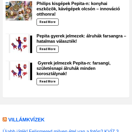
Philips kisgépek Pepita-n: konyhai
eszközök, kávégépek olcsón – innováció
otthonra!
Read More
Pepita gyerek jelmezek: álruhák farsangra –
hatalmas választék!
Read More
Gyerek jelmezek Pepita-n: farsangi,
születésnapi álruhák minden
korosztálynak!
Read More
VILLÁMKVÍZEK
Újabb játék! Felismered milyen étel van a fotón? KVÍZ 3.