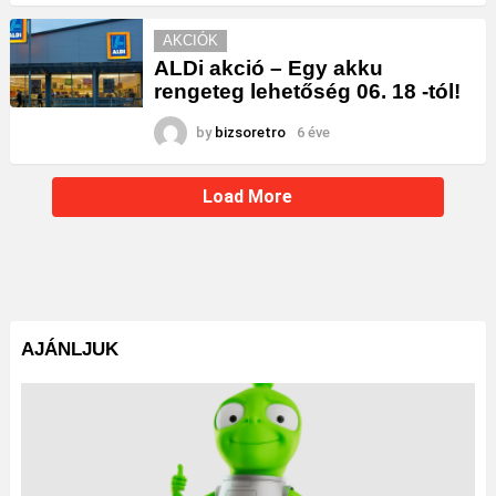
AKCIÓK
ALDi akció – Egy akku
rengeteg lehetőség 06. 18 -tól!
by
bizsoretro
6 éve
Load More
AJÁNLJUK