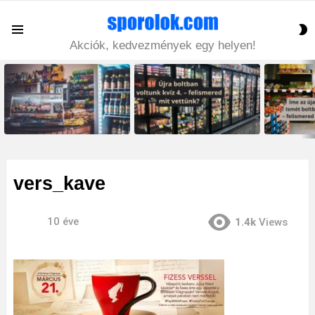
S
Menu
S
Akciók, kedvezmények egy helyen!
LATEST
STORIES
vers_kave
10 éve
1.4k
Views