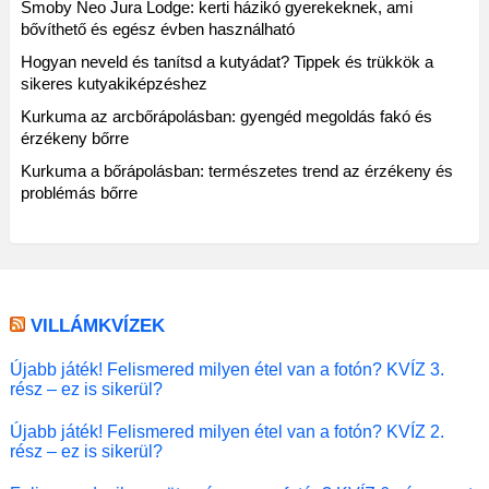
Smoby Neo Jura Lodge: kerti házikó gyerekeknek, ami
bővíthető és egész évben használható
Hogyan neveld és tanítsd a kutyádat? Tippek és trükkök a
sikeres kutyakiképzéshez
Kurkuma az arcbőrápolásban: gyengéd megoldás fakó és
érzékeny bőrre
Kurkuma a bőrápolásban: természetes trend az érzékeny és
problémás bőrre
VILLÁMKVÍZEK
Újabb játék! Felismered milyen étel van a fotón? KVÍZ 3.
rész – ez is sikerül?
Újabb játék! Felismered milyen étel van a fotón? KVÍZ 2.
rész – ez is sikerül?