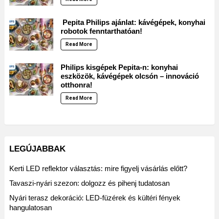
Pepita Philips ajánlat: kávégépek, konyhai
robotok fenntarthatóan!
Read More
Philips kisgépek Pepita-n: konyhai
eszközök, kávégépek olcsón – innováció
otthonra!
Read More
LEGÚJABBAK
Kerti LED reflektor választás: mire figyelj vásárlás előtt?
Tavaszi-nyári szezon: dolgozz és pihenj tudatosan
Nyári terasz dekoráció: LED-füzérek és kültéri fények
hangulatosan