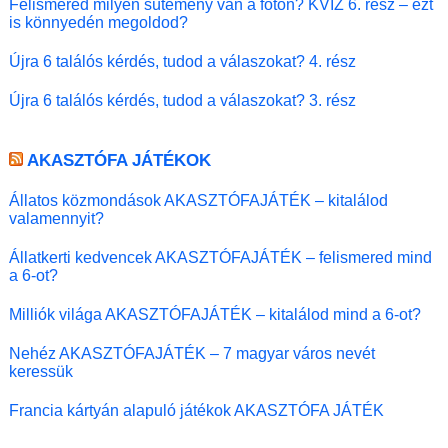
Felismered milyen sütemény van a fotón? KVÍZ 6. rész – ezt
is könnyedén megoldod?
Újra 6 találós kérdés, tudod a válaszokat? 4. rész
Újra 6 találós kérdés, tudod a válaszokat? 3. rész
AKASZTÓFA JÁTÉKOK
Állatos közmondások AKASZTÓFAJÁTÉK – kitalálod
valamennyit?
Állatkerti kedvencek AKASZTÓFAJÁTÉK – felismered mind
a 6-ot?
Milliók világa AKASZTÓFAJÁTÉK – kitalálod mind a 6-ot?
Nehéz AKASZTÓFAJÁTÉK – 7 magyar város nevét
keressük
Francia kártyán alapuló játékok AKASZTÓFA JÁTÉK