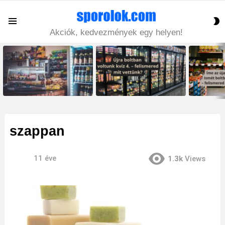
S
Menu
S
Akciók, kedvezmények egy helyen!
LATEST
STORIES
szappan
11 éve
1.3k
Views