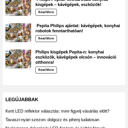
kisgépek – kávégépek, eszközök!
Read More
Pepita Philips ajánlat: kávégépek, konyhai
robotok fenntarthatóan!
Read More
Philips kisgépek Pepita-n: konyhai
eszközök, kávégépek olcsón – innováció
otthonra!
Read More
LEGÚJABBAK
Kerti LED reflektor választás: mire figyelj vásárlás előtt?
Tavaszi-nyári szezon: dolgozz és pihenj tudatosan