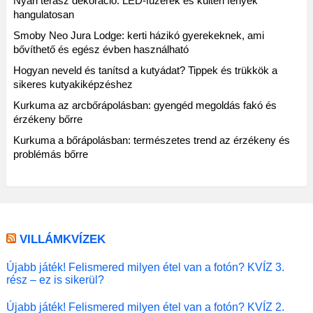
Nyári terasz dekoráció: LED-füzérek és kültéri fények
hangulatosan
Smoby Neo Jura Lodge: kerti házikó gyerekeknek, ami
bővíthető és egész évben használható
Hogyan neveld és tanítsd a kutyádat? Tippek és trükkök a
sikeres kutyakiképzéshez
Kurkuma az arcbőrápolásban: gyengéd megoldás fakó és
érzékeny bőrre
Kurkuma a bőrápolásban: természetes trend az érzékeny és
problémás bőrre
VILLÁMKVÍZEK
Újabb játék! Felismered milyen étel van a fotón? KVÍZ 3.
rész – ez is sikerül?
Újabb játék! Felismered milyen étel van a fotón? KVÍZ 2.