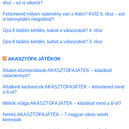
rész – ez is sikerül?
Felismered milyen sütemény van a fotón? KVÍZ 6. rész – ezt
is könnyedén megoldod?
Újra 6 találós kérdés, tudod a válaszokat? 4. rész
Újra 6 találós kérdés, tudod a válaszokat? 3. rész
AKASZTÓFA JÁTÉKOK
Állatos közmondások AKASZTÓFAJÁTÉK – kitalálod
valamennyit?
Állatkerti kedvencek AKASZTÓFAJÁTÉK – felismered mind
a 6-ot?
Milliók világa AKASZTÓFAJÁTÉK – kitalálod mind a 6-ot?
Nehéz AKASZTÓFAJÁTÉK – 7 magyar város nevét
keressük