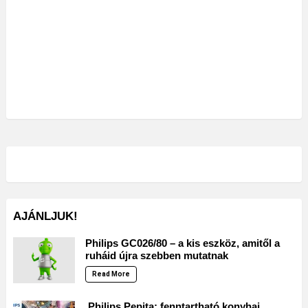
AJÁNLJUK!
Philips GC026/80 – a kis eszköz, amitől a
ruháid újra szebben mutatnak
Read More
Philips Pepita: fenntartható konyhai