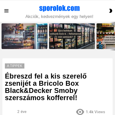
S
Menu
S
Akciók, kedvezmények egy helyen!
LATEST
STORIES
A TIPPEK
Ébreszd fel a kis szerelő
zsenijét a Bricolo Box
Black&Decker Smoby
szerszámos kofferrel!
2 éve
1.4k
Views