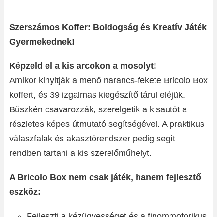
Szerszámos Koffer: Boldogság és Kreatív Játék
Gyermekednek!
Képzeld el a kis arcokon a mosolyt!
Amikor kinyitják a menő narancs-fekete Bricolo Box
koffert, és 39 izgalmas kiegészítő tárul eléjük.
Büszkén csavarozzák, szerelgetik a kisautót a
részletes képes útmutató segítségével. A praktikus
válaszfalak és akasztórendszer pedig segít
rendben tartani a kis szerelőműhelyt.
A Bricolo Box nem csak játék, hanem fejlesztő
eszköz:
Fejleszti a kézügyességet és a finommotorikus