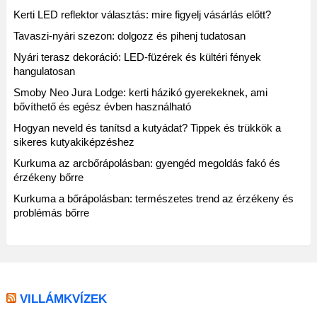
Kerti LED reflektor választás: mire figyelj vásárlás előtt?
Tavaszi-nyári szezon: dolgozz és pihenj tudatosan
Nyári terasz dekoráció: LED-füzérek és kültéri fények
hangulatosan
Smoby Neo Jura Lodge: kerti házikó gyerekeknek, ami
bővíthető és egész évben használható
Hogyan neveld és tanítsd a kutyádat? Tippek és trükkök a
sikeres kutyakiképzéshez
Kurkuma az arcbőrápolásban: gyengéd megoldás fakó és
érzékeny bőrre
Kurkuma a bőrápolásban: természetes trend az érzékeny és
problémás bőrre
VILLÁMKVÍZEK