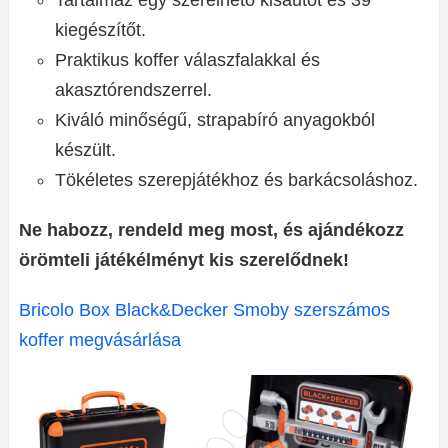
Tartalmaz egy szerelhető kisautót és 39
kiegészítőt.
Praktikus koffer válaszfalakkal és
akasztórendszerrel.
Kiváló minőségű, strapabíró anyagokból
készült.
Tökéletes szerepjátékhoz és barkácsoláshoz.
Ne habozz, rendeld meg most, és ajándékozz
örömteli játékélményt kis szerelődnek!
Bricolo Box Black&Decker Smoby szerszámos
koffer megvásárlása