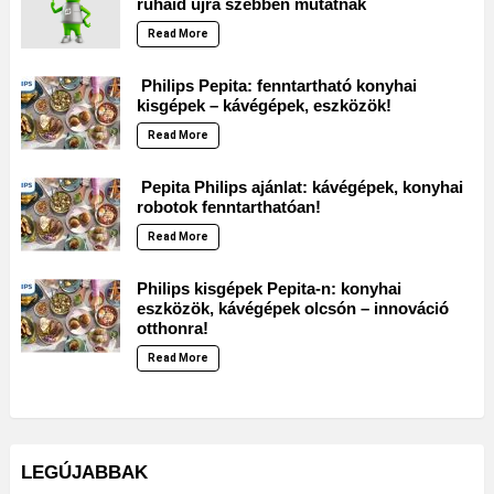
ruháid újra szebben mutatnak
Read More
Philips Pepita: fenntartható konyhai
kisgépek – kávégépek, eszközök!
Read More
Pepita Philips ajánlat: kávégépek, konyhai
robotok fenntarthatóan!
Read More
Philips kisgépek Pepita-n: konyhai
eszközök, kávégépek olcsón – innováció
otthonra!
Read More
LEGÚJABBAK