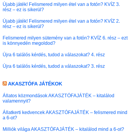
Újabb játék! Felismered milyen étel van a fotón? KVÍZ 3.
rész – ez is sikerül?
Újabb játék! Felismered milyen étel van a fotón? KVÍZ 2.
rész – ez is sikerül?
Felismered milyen sütemény van a fotón? KVÍZ 6. rész – ezt
is könnyedén megoldod?
Újra 6 találós kérdés, tudod a válaszokat? 4. rész
Újra 6 találós kérdés, tudod a válaszokat? 3. rész
AKASZTÓFA JÁTÉKOK
Állatos közmondások AKASZTÓFAJÁTÉK – kitalálod
valamennyit?
Állatkerti kedvencek AKASZTÓFAJÁTÉK – felismered mind
a 6-ot?
Milliók világa AKASZTÓFAJÁTÉK – kitalálod mind a 6-ot?