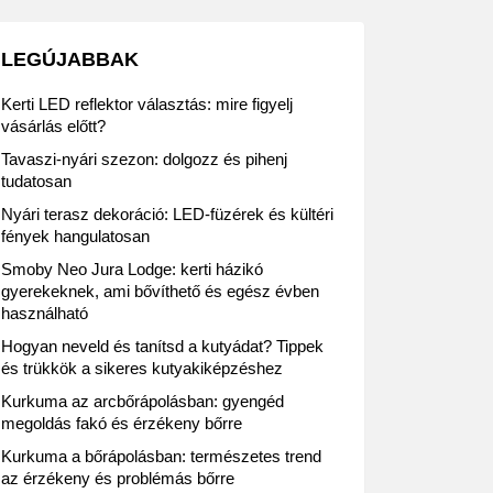
LEGÚJABBAK
Kerti LED reflektor választás: mire figyelj
vásárlás előtt?
Tavaszi-nyári szezon: dolgozz és pihenj
tudatosan
Nyári terasz dekoráció: LED-füzérek és kültéri
fények hangulatosan
Smoby Neo Jura Lodge: kerti házikó
gyerekeknek, ami bővíthető és egész évben
használható
Hogyan neveld és tanítsd a kutyádat? Tippek
és trükkök a sikeres kutyakiképzéshez
Kurkuma az arcbőrápolásban: gyengéd
megoldás fakó és érzékeny bőrre
Kurkuma a bőrápolásban: természetes trend
az érzékeny és problémás bőrre