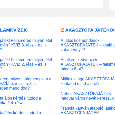
LLÁMKVÍZEK
AKASZTÓFA JÁTÉKO
játék! Felismered milyen étel
Állatos közmondások
fotón? KVÍZ 3. rész – ez is
AKASZTÓFAJÁTÉK – kitalál
l?
valamennyit?
játék! Felismered milyen étel
Állatkerti kedvencek
fotón? KVÍZ 2. rész – ez is
AKASZTÓFAJÁTÉK – felisme
l?
mind a 6-ot?
ered milyen sütemény van a
Milliók világa AKASZTÓFAJ
KVÍZ 6. rész – ezt is
kitalálod mind a 6-ot?
edén megoldod?
Nehéz AKASZTÓFAJÁTÉK –
 találós kérdés, tudod a
magyar város nevét keressük
okat? 4. rész
Francia kártyán alapuló játék
 találós kérdés, tudod a
AKASZTÓFA JÁTÉK