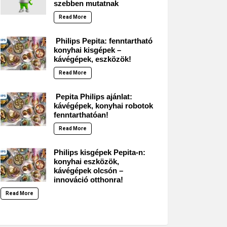
szebben mutatnak
Read More
Philips Pepita: fenntartható
konyhai kisgépek –
kávégépek, eszközök!
Read More
Pepita Philips ajánlat:
kávégépek, konyhai robotok
fenntarthatóan!
Read More
Philips kisgépek Pepita-n:
konyhai eszközök,
kávégépek olcsón –
innováció otthonra!
Read More