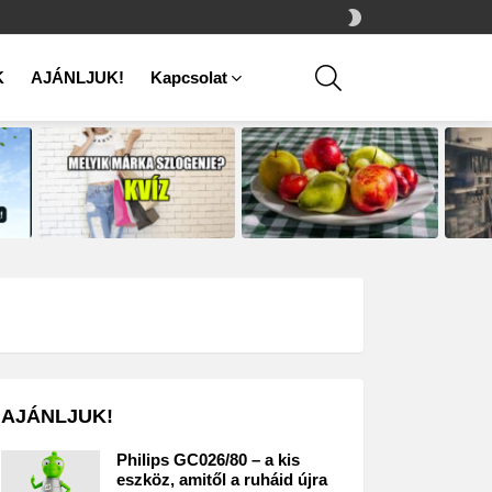
SWITCH
SKIN
SEARCH
K
AJÁNLJUK!
Kapcsolat
AJÁNLJUK!
Philips GC026/80 – a kis
eszköz, amitől a ruháid újra