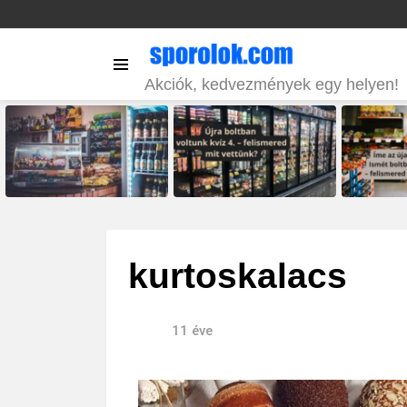
Menu
Akciók, kedvezmények egy helyen!
LATEST
STORIES
kurtoskalacs
11 éve