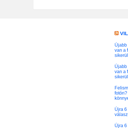
VI
Újabb 
van a 
sikerü
Újabb 
van a 
sikerü
Felism
fotón? 
könny
Újra 6
válasz
Újra 6