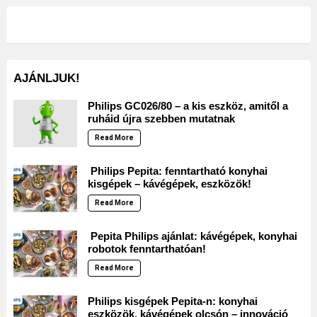
AJÁNLJUK!
Philips GC026/80 – a kis eszköz, amitől a
ruháid újra szebben mutatnak
Read More
Philips Pepita: fenntartható konyhai
kisgépek – kávégépek, eszközök!
Read More
Pepita Philips ajánlat: kávégépek, konyhai
robotok fenntarthatóan!
Read More
Philips kisgépek Pepita-n: konyhai
eszközök, kávégépek olcsón – innováció