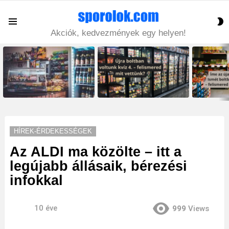
S
Menu
S
Akciók, kedvezmények egy helyen!
LATEST
STORIES
HÍREK-ÉRDEKESSÉGEK
Az ALDI ma közölte – itt a
legújabb állásaik, bérezési
infokkal
10 éve
999
Views