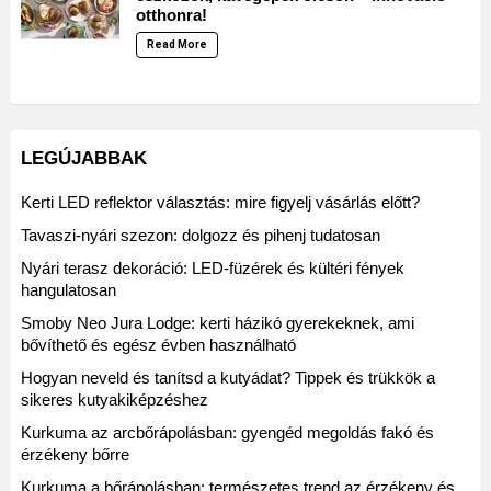
otthonra!
Read More
LEGÚJABBAK
Kerti LED reflektor választás: mire figyelj vásárlás előtt?
Tavaszi-nyári szezon: dolgozz és pihenj tudatosan
Nyári terasz dekoráció: LED-füzérek és kültéri fények
hangulatosan
Smoby Neo Jura Lodge: kerti házikó gyerekeknek, ami
bővíthető és egész évben használható
Hogyan neveld és tanítsd a kutyádat? Tippek és trükkök a
sikeres kutyakiképzéshez
Kurkuma az arcbőrápolásban: gyengéd megoldás fakó és
érzékeny bőrre
Kurkuma a bőrápolásban: természetes trend az érzékeny és