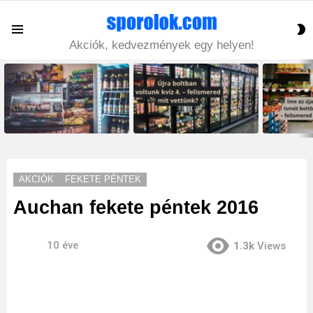
S
Menu
S
Akciók, kedvezmények egy helyen!
LATEST
STORIES
AKCIÓK
FEKETE PÉNTEK
Auchan fekete péntek 2016
10 éve
1.3k
Views