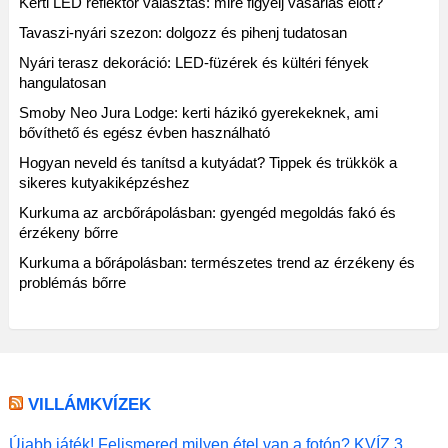
Kerti LED reflektor választás: mire figyelj vásárlás előtt?
Tavaszi-nyári szezon: dolgozz és pihenj tudatosan
Nyári terasz dekoráció: LED-füzérek és kültéri fények
hangulatosan
Smoby Neo Jura Lodge: kerti házikó gyerekeknek, ami
bővíthető és egész évben használható
Hogyan neveld és tanítsd a kutyádat? Tippek és trükkök a
sikeres kutyakiképzéshez
Kurkuma az arcbőrápolásban: gyengéd megoldás fakó és
érzékeny bőrre
Kurkuma a bőrápolásban: természetes trend az érzékeny és
problémás bőrre
VILLÁMKVÍZEK
Újabb játék! Felismered milyen étel van a fotón? KVÍZ 3.