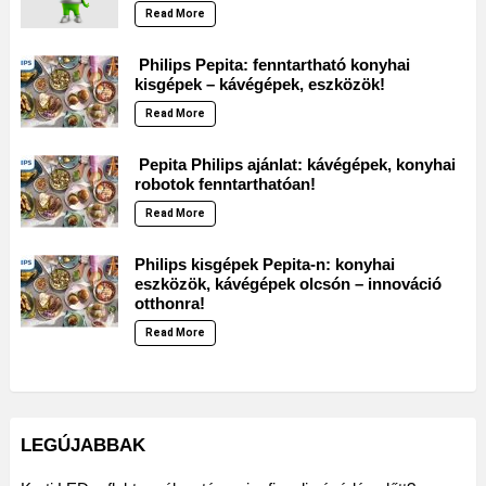
Read More
Philips Pepita: fenntartható konyhai
kisgépek – kávégépek, eszközök!
Read More
Pepita Philips ajánlat: kávégépek, konyhai
robotok fenntarthatóan!
Read More
Philips kisgépek Pepita-n: konyhai
eszközök, kávégépek olcsón – innováció
otthonra!
Read More
LEGÚJABBAK