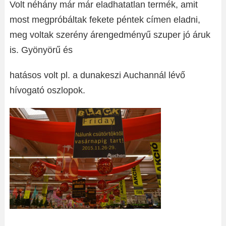
Volt néhány már már eladhatatlan termék, amit
most megpróbáltak fekete péntek címen eladni,
meg voltak szerény árengedményű szuper jó áruk
is. Gyönyörű és
hatásos volt pl. a dunakeszi Auchannál lévő
hívogató oszlopok.