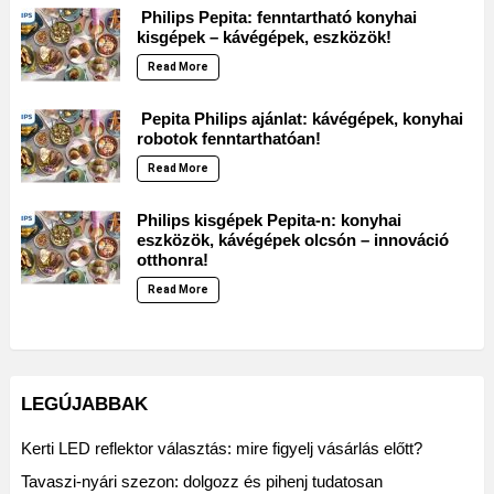
Philips Pepita: fenntartható konyhai
kisgépek – kávégépek, eszközök!
Read More
Pepita Philips ajánlat: kávégépek, konyhai
robotok fenntarthatóan!
Read More
Philips kisgépek Pepita-n: konyhai
eszközök, kávégépek olcsón – innováció
otthonra!
Read More
LEGÚJABBAK
Kerti LED reflektor választás: mire figyelj vásárlás előtt?
Tavaszi-nyári szezon: dolgozz és pihenj tudatosan