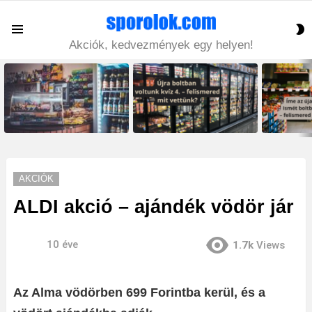
S
Menu
S
Akciók, kedvezmények egy helyen!
LATEST
STORIES
AKCIÓK
ALDI akció – ajándék vödör jár
10 éve
1.7k
Views
Az Alma vödörben 699 Forintba kerül, és a