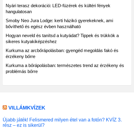
Nyári terasz dekoráció: LED-füzérek és kültéri fények
hangulatosan
Smoby Neo Jura Lodge: kerti házikó gyerekeknek, ami
bővíthető és egész évben használható
Hogyan neveld és tanítsd a kutyádat? Tippek és trükkök a
sikeres kutyakiképzéshez
Kurkuma az arcbőrápolásban: gyengéd megoldás fakó és
érzékeny bőrre
Kurkuma a bőrápolásban: természetes trend az érzékeny és
problémás bőrre
VILLÁMKVÍZEK
Újabb játék! Felismered milyen étel van a fotón? KVÍZ 3.
rész – ez is sikerül?