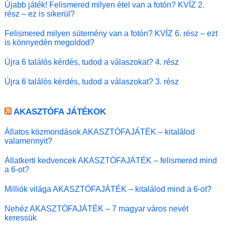
Újabb játék! Felismered milyen étel van a fotón? KVÍZ 2.
rész – ez is sikerül?
Felismered milyen sütemény van a fotón? KVÍZ 6. rész – ezt
is könnyedén megoldod?
Újra 6 találós kérdés, tudod a válaszokat? 4. rész
Újra 6 találós kérdés, tudod a válaszokat? 3. rész
AKASZTÓFA JÁTÉKOK
Állatos közmondások AKASZTÓFAJÁTÉK – kitalálod
valamennyit?
Állatkerti kedvencek AKASZTÓFAJÁTÉK – felismered mind
a 6-ot?
Milliók világa AKASZTÓFAJÁTÉK – kitalálod mind a 6-ot?
Nehéz AKASZTÓFAJÁTÉK – 7 magyar város nevét
keressük