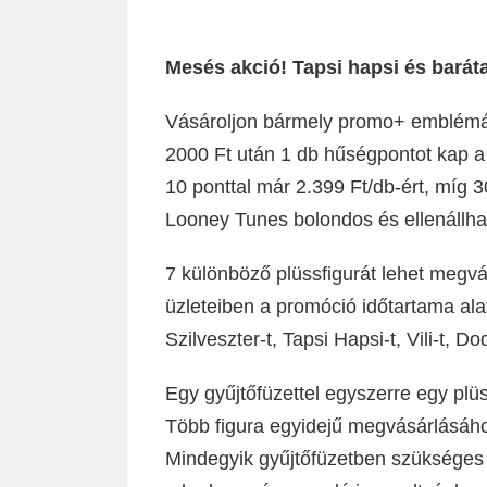
Mesés akció! Tapsi hapsi és barát
Vásároljon bármely promo+ emblémáva
2000 Ft után 1 db hűségpontot kap a
10 ponttal már 2.399 Ft/db-ért, míg 3
Looney Tunes bolondos és ellenállhat
7 különböző plüssfigurát lehet megv
üzleteiben a promóció időtartama alat
Szilveszter-t, Tapsi Hapsi-t, Vili-t,
Egy gyűjtőfüzettel egyszerre egy pl
Több figura egyidejű megvásárlásáho
Mindegyik gyűjtőfüzetben szükséges