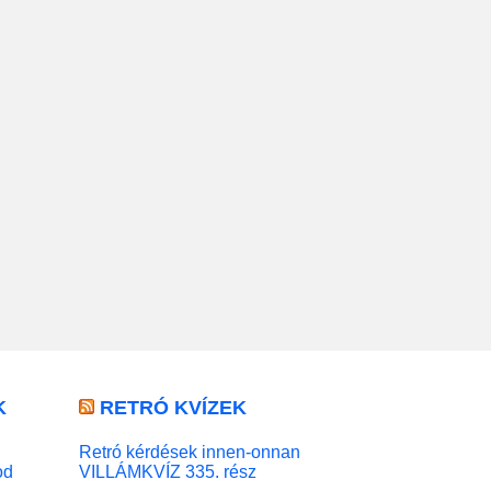
K
RETRÓ KVÍZEK
Retró kérdések innen-onnan
od
VILLÁMKVÍZ 335. rész