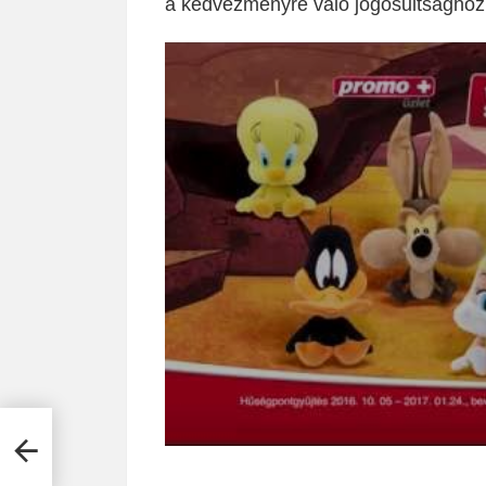
a kedvezményre való jogosultsághoz
g