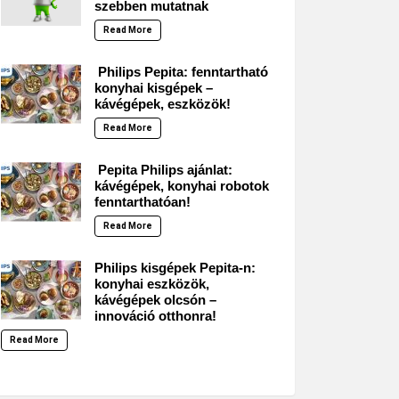
szebben mutatnak
Read More
Philips Pepita: fenntartható
konyhai kisgépek –
kávégépek, eszközök!
Read More
Pepita Philips ajánlat:
kávégépek, konyhai robotok
fenntarthatóan!
Read More
Philips kisgépek Pepita-n:
konyhai eszközök,
kávégépek olcsón –
innováció otthonra!
Read More