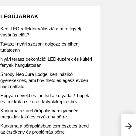
LEGÚJABBAK
Kerti LED reflektor választás: mire figyelj
vásárlás előtt?
Tavaszi-nyári szezon: dolgozz és pihenj
tudatosan
Nyári terasz dekoráció: LED-füzérek és kültéri
fények hangulatosan
Smoby Neo Jura Lodge: kerti házikó
gyerekeknek, ami bővíthető és egész évben
használható
Hogyan neveld és tanítsd a kutyádat? Tippek
és trükkök a sikeres kutyakiképzéshez
Kurkuma az arcbőrápolásban: gyengéd
megoldás fakó és érzékeny bőrre
ALDI
Kurkuma a bőrápolásban: természetes trend
az érzékeny és problémás bőrre