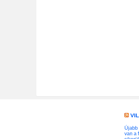
VI
Újabb 
van a 
sikerü