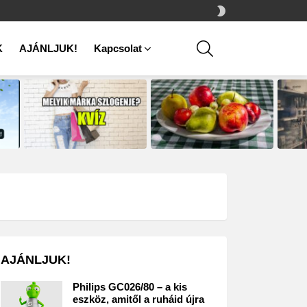
SWITCH
SKIN
SEARCH
K
AJÁNLJUK!
Kapcsolat
AJÁNLJUK!
Philips GC026/80 – a kis
eszköz, amitől a ruháid újra