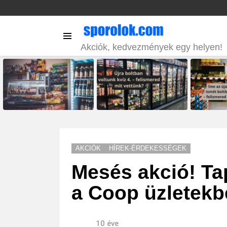
Menu
Akciók, kedvezmények egy helyen!
LATEST
STORIES
AKCIÓK
HÍREK-ÉRDEKESSÉGEK
Mesés akció! Tap
a Coop üzletek
10 éve