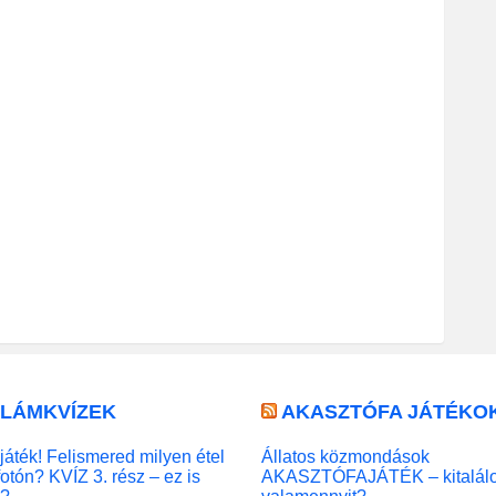
LLÁMKVÍZEK
AKASZTÓFA JÁTÉKO
játék! Felismered milyen étel
Állatos közmondások
fotón? KVÍZ 3. rész – ez is
AKASZTÓFAJÁTÉK – kitalál
l?
valamennyit?