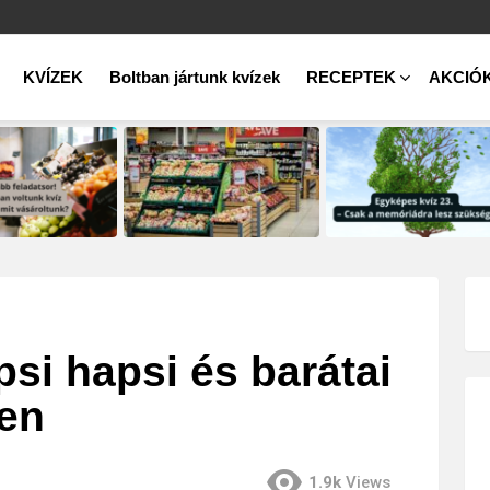
KVÍZEK
Boltban jártunk kvízek
RECEPTEK
AKCIÓ
si hapsi és barátai
ben
1.9k
Views