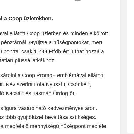
ai a Coop üzletekben.
l ellátott Coop üzletben és minden elköltött
 pénztárnál. Gyűjtse a hűségpontokat, mert
0 ponttal csak 1.299 Ft/db-ért juthat hozzá a
atlan plüssállatkákhoz.
ásárolni a Coop Promo+ emblémával ellátott
t. Név szerint Lola Nyuszi-t, Csőriké-t,
 Dodó Kacsá-t és Tasmán Ördög-öt.
üssfigura vásárolható kedvezményes áron.
z több gyűjtőfüzet beváltása szükséges.
 a megfelelő mennyiségű hűségpont megléte