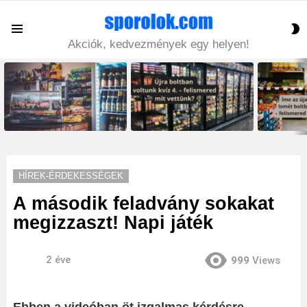
S
Menu
S
Akciók, kedvezmények egy helyen!
LATEST
STORIES
HÍREK-ÉRDEKESSÉGEK
A második feladvány sokakat
megizzaszt! Napi játék
2 éve
999
Views