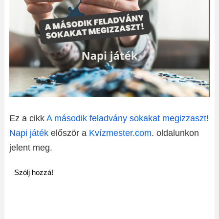
Ez a cikk
A második feladvány sokakat megizzaszt!
Napi játék
először a
Kvízmester.com
. oldalunkon
jelent meg.
Szólj hozzá!