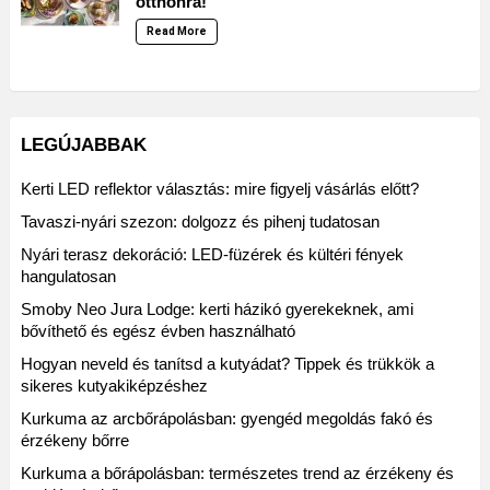
otthonra!
Read More
LEGÚJABBAK
Kerti LED reflektor választás: mire figyelj vásárlás előtt?
Tavaszi-nyári szezon: dolgozz és pihenj tudatosan
Nyári terasz dekoráció: LED-füzérek és kültéri fények
hangulatosan
Smoby Neo Jura Lodge: kerti házikó gyerekeknek, ami
bővíthető és egész évben használható
Hogyan neveld és tanítsd a kutyádat? Tippek és trükkök a
sikeres kutyakiképzéshez
Kurkuma az arcbőrápolásban: gyengéd megoldás fakó és
érzékeny bőrre
Kurkuma a bőrápolásban: természetes trend az érzékeny és