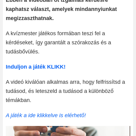
Ebben a videóban öt izgalmas kérdésre
kaphatsz választ, amelyek mindannyiunkat
megizzaszthatnak.
A kvízmester játékos formában teszi fel a
kérdéseket, így garantált a szórakozás és a
tudásbővülés.
Induljon a játék KLIKK!
A videó kiválóan alkalmas arra, hogy felfrissítsd a
tudásod, és leteszeld a tudásod a különböző
témákban.
A játék a ide klikkelve is elérhető!