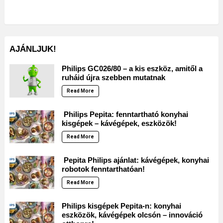
AJÁNLJUK!
Philips GC026/80 – a kis eszköz, amitől a
ruháid újra szebben mutatnak
Read More
Philips Pepita: fenntartható konyhai
kisgépek – kávégépek, eszközök!
Read More
Pepita Philips ajánlat: kávégépek, konyhai
robotok fenntarthatóan!
Read More
Philips kisgépek Pepita-n: konyhai
eszközök, kávégépek olcsón – innováció