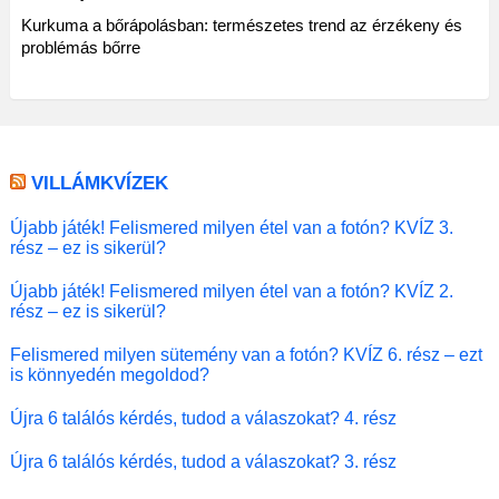
Kurkuma a bőrápolásban: természetes trend az érzékeny és
problémás bőrre
VILLÁMKVÍZEK
Újabb játék! Felismered milyen étel van a fotón? KVÍZ 3.
rész – ez is sikerül?
Újabb játék! Felismered milyen étel van a fotón? KVÍZ 2.
rész – ez is sikerül?
Felismered milyen sütemény van a fotón? KVÍZ 6. rész – ezt
is könnyedén megoldod?
Újra 6 találós kérdés, tudod a válaszokat? 4. rész
Újra 6 találós kérdés, tudod a válaszokat? 3. rész