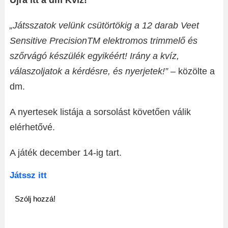
Újra itt a dm Kvíz!
„Játsszatok velünk csütörtökig a 12 darab Veet
Sensitive PrecisionTM elektromos trimmelő és
szőrvágó készülék egyikéért! Irány a kvíz,
válaszoljatok a kérdésre, és nyerjetek!”
– közölte a
dm.
A nyertesek listája a sorsolást követően válik
elérhetővé.
A játék december 14-ig tart.
Játssz itt
Szólj hozzá!