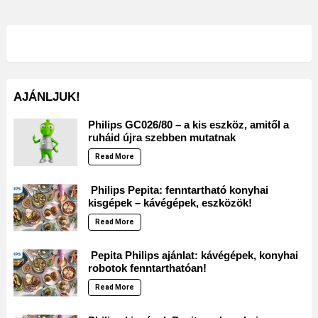
AJÁNLJUK!
Philips GC026/80 – a kis eszköz, amitől a
ruháid újra szebben mutatnak
Read More
Philips Pepita: fenntartható konyhai
kisgépek – kávégépek, eszközök!
Read More
Pepita Philips ajánlat: kávégépek, konyhai
robotok fenntarthatóan!
Read More