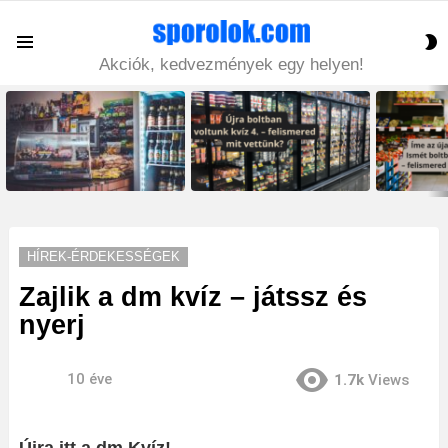
S
Menu
S
Akciók, kedvezmények egy helyen!
LATEST
STORIES
HÍREK-ÉRDEKESSÉGEK
Zajlik a dm kvíz – játssz és
nyerj
10 éve
1.7k
Views