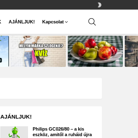
SWITCH
SKIN
SEARCH
K
AJÁNLJUK!
Kapcsolat
AJÁNLJUK!
Philips GC026/80 – a kis
eszköz, amitől a ruháid újra