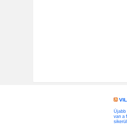
VI
Újabb 
van a 
sikerü