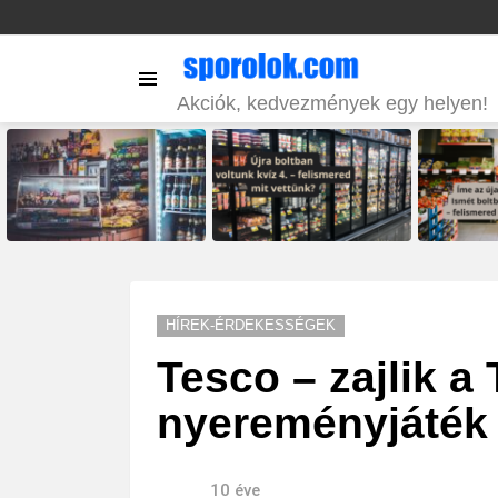
Menu
Akciók, kedvezmények egy helyen!
LATEST
STORIES
HÍREK-ÉRDEKESSÉGEK
Tesco – zajlik a
nyereményjáték
10 éve