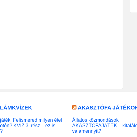
LLÁMKVÍZEK
AKASZTÓFA JÁTÉKO
játék! Felismered milyen étel
Állatos közmondások
fotón? KVÍZ 3. rész – ez is
AKASZTÓFAJÁTÉK – kitalál
l?
valamennyit?