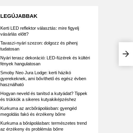
LEGÚJABBAK
Kerti LED reflektor választás: mire figyelj
vásárlás előtt?
Tavaszi-nyári szezon: dolgozz és pihenj
tudatosan
Zajli
Nyári terasz dekoráció: LED-füzérek és kültéri
fények hangulatosan
Smoby Neo Jura Lodge: kerti házikó
gyerekeknek, ami bővíthető és egész évben
használható
Hogyan neveld és tanítsd a kutyádat? Tippek
és trükkök a sikeres kutyakiképzéshez
Kurkuma az arcbőrápolásban: gyengéd
megoldás fakó és érzékeny bőrre
Kurkuma a bőrápolásban: természetes trend
az érzékeny és problémás bőrre