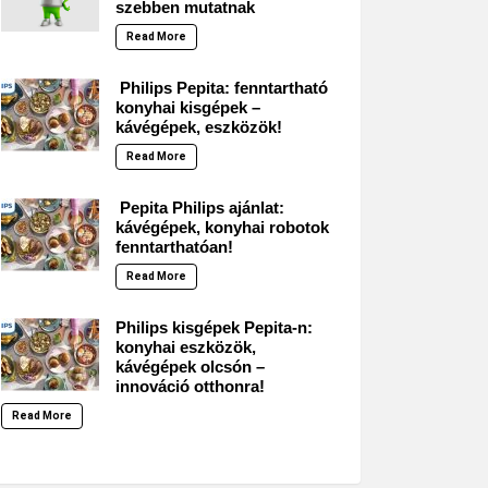
szebben mutatnak
Read More
Philips Pepita: fenntartható
konyhai kisgépek –
kávégépek, eszközök!
Read More
Pepita Philips ajánlat:
kávégépek, konyhai robotok
fenntarthatóan!
Read More
Philips kisgépek Pepita-n:
konyhai eszközök,
kávégépek olcsón –
innováció otthonra!
Read More