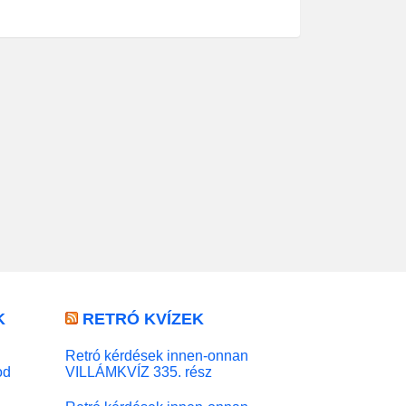
K
RETRÓ KVÍZEK
Retró kérdések innen-onnan
od
VILLÁMKVÍZ 335. rész