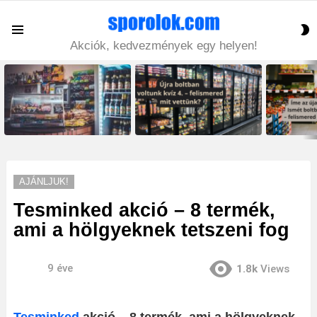
S
Menu
S
Akciók, kedvezmények egy helyen!
LATEST
STORIES
AJÁNLJUK!
Tesminked akció – 8 termék,
ami a hölgyeknek tetszeni fog
9 éve
1.8k
Views