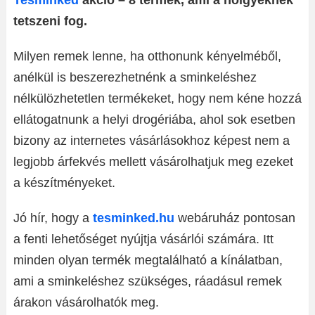
Tesminked
akció – 8 termék, ami a hölgyeknek
tetszeni fog.
Milyen remek lenne, ha otthonunk kényelméből,
anélkül is beszerezhetnénk a sminkeléshez
nélkülözhetetlen termékeket, hogy nem kéne hozzá
ellátogatnunk a helyi drogériába, ahol sok esetben
bizony az internetes vásárlásokhoz képest nem a
legjobb árfekvés mellett vásárolhatjuk meg ezeket
a készítményeket.
Jó hír, hogy a
tesminked.hu
webáruház pontosan
a fenti lehetőséget nyújtja vásárlói számára. Itt
minden olyan termék megtalálható a kínálatban,
ami a sminkeléshez szükséges, ráadásul remek
árakon vásárolhatók meg.