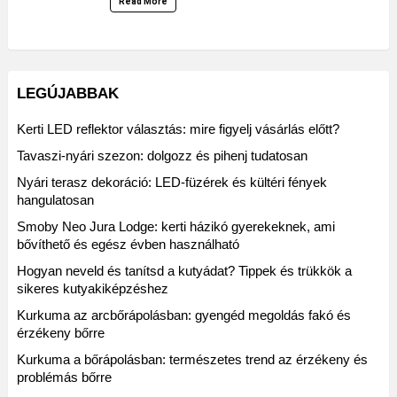
Read More
LEGÚJABBAK
Kerti LED reflektor választás: mire figyelj vásárlás előtt?
Tavaszi-nyári szezon: dolgozz és pihenj tudatosan
Nyári terasz dekoráció: LED-füzérek és kültéri fények
hangulatosan
Smoby Neo Jura Lodge: kerti házikó gyerekeknek, ami
bővíthető és egész évben használható
Hogyan neveld és tanítsd a kutyádat? Tippek és trükkök a
sikeres kutyakiképzéshez
Kurkuma az arcbőrápolásban: gyengéd megoldás fakó és
érzékeny bőrre
Kurkuma a bőrápolásban: természetes trend az érzékeny és
problémás bőrre