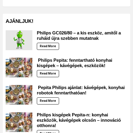
AJÁNLJUK!
Philips GC026/80 – a kis eszköz, amitől a
ruháid újra szebben mutatnak
Read More
Philips Pepita: fenntartható konyhai
kisgépek – kávégépek, eszközök!
Read More
Pepita Philips ajánlat: kávégépek, konyhai
robotok fenntarthatóan!
Read More
Philips kisgépek Pepita-n: konyhai
eszközök, kávégépek olcsón – innováció
otthonra!