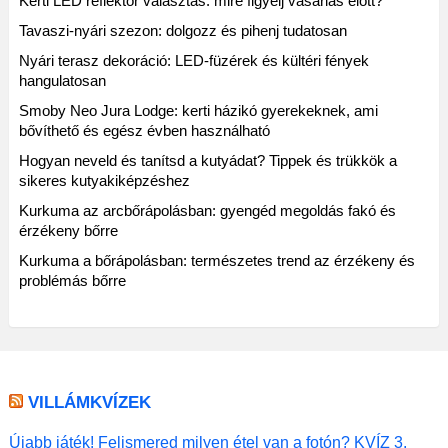
Kerti LED reflektor választás: mire figyelj vásárlás előtt?
Tavaszi-nyári szezon: dolgozz és pihenj tudatosan
Nyári terasz dekoráció: LED-füzérek és kültéri fények
hangulatosan
Smoby Neo Jura Lodge: kerti házikó gyerekeknek, ami
bővíthető és egész évben használható
Hogyan neveld és tanítsd a kutyádat? Tippek és trükkök a
sikeres kutyakiképzéshez
Kurkuma az arcbőrápolásban: gyengéd megoldás fakó és
érzékeny bőrre
Kurkuma a bőrápolásban: természetes trend az érzékeny és
problémás bőrre
VILLÁMKVÍZEK
Újabb játék! Felismered milyen étel van a fotón? KVÍZ 3.