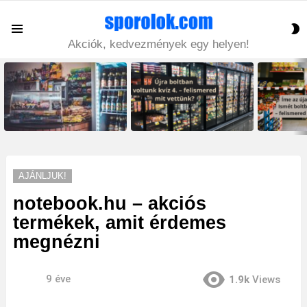
S
Menu
S
Akciók, kedvezmények egy helyen!
LATEST
STORIES
AJÁNLJUK!
notebook.hu – akciós
termékek, amit érdemes
megnézni
9 éve
1.9k
Views