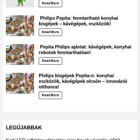
Read More
Philips Pepita: fenntartható konyhai
kisgépek – kávégépek, eszközök!
Read More
Pepita Philips ajánlat: kávégépek, konyhai
robotok fenntarthatóan!
Read More
Philips kisgépek Pepita-n: konyhai
eszközök, kávégépek olcsón – innováció
otthonra!
Read More
LEGÚJABBAK