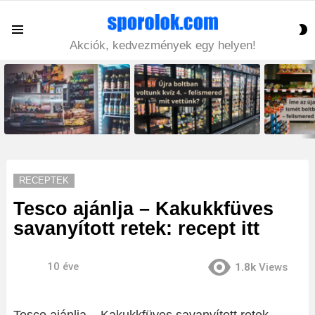
S
Menu
S
Akciók, kedvezmények egy helyen!
LATEST
STORIES
RECEPTEK
Tesco ajánlja – Kakukkfüves
savanyított retek: recept itt
10 éve
1.8k
Views