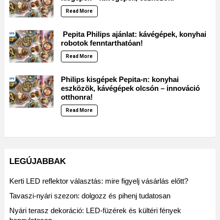
Read More
Pepita Philips ajánlat: kávégépek, konyhai
robotok fenntarthatóan!
Read More
Philips kisgépek Pepita-n: konyhai
eszközök, kávégépek olcsón – innováció
otthonra!
Read More
LEGÚJABBAK
Kerti LED reflektor választás: mire figyelj vásárlás előtt?
Tavaszi-nyári szezon: dolgozz és pihenj tudatosan
Nyári terasz dekoráció: LED-füzérek és kültéri fények