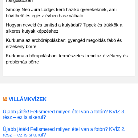
hangulatosan
Smoby Neo Jura Lodge: kerti házikó gyerekeknek, ami
bővíthető és egész évben használható
Hogyan neveld és tanítsd a kutyádat? Tippek és trükkök a
sikeres kutyakiképzéshez
Kurkuma az arcbőrápolásban: gyengéd megoldás fakó és
érzékeny bőrre
Kurkuma a bőrápolásban: természetes trend az érzékeny és
problémás bőrre
VILLÁMKVÍZEK
Újabb játék! Felismered milyen étel van a fotón? KVÍZ 3.
rész – ez is sikerül?
Újabb játék! Felismered milyen étel van a fotón? KVÍZ 2.
rész – ez is sikerül?