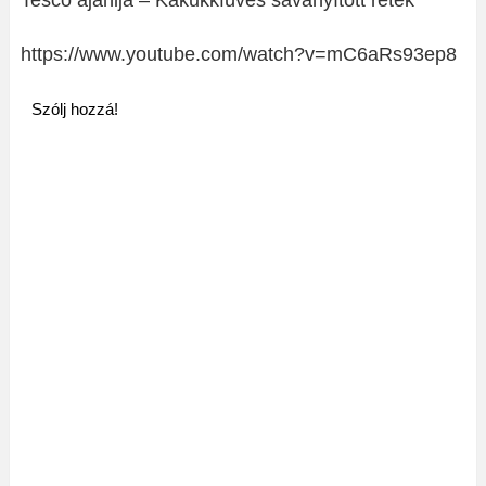
Tesco ajánlja – Kakukkfüves savanyított retek
https://www.youtube.com/watch?v=mC6aRs93ep8
Szólj hozzá!