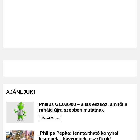
AJÁNLJUK!
Philips GC026/80 – a kis eszköz, amitől a
ruháid újra szebben mutatnak
Read More
Philips Pepita: fenntartható konyhai
kisgépek – kávégépek, eszközök!