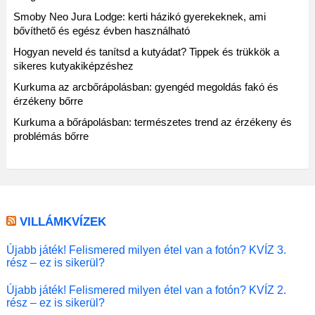
Smoby Neo Jura Lodge: kerti házikó gyerekeknek, ami
bővíthető és egész évben használható
Hogyan neveld és tanítsd a kutyádat? Tippek és trükkök a
sikeres kutyakiképzéshez
Kurkuma az arcbőrápolásban: gyengéd megoldás fakó és
érzékeny bőrre
Kurkuma a bőrápolásban: természetes trend az érzékeny és
problémás bőrre
VILLÁMKVÍZEK
Újabb játék! Felismered milyen étel van a fotón? KVÍZ 3.
rész – ez is sikerül?
Újabb játék! Felismered milyen étel van a fotón? KVÍZ 2.
rész – ez is sikerül?