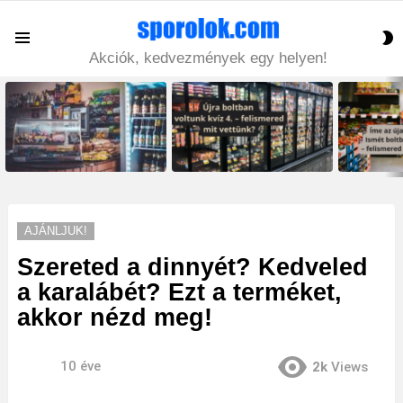
S
Menu
S
Akciók, kedvezmények egy helyen!
LATEST
STORIES
AJÁNLJUK!
Szereted a dinnyét? Kedveled
a karalábét? Ezt a terméket,
akkor nézd meg!
10 éve
2k
Views