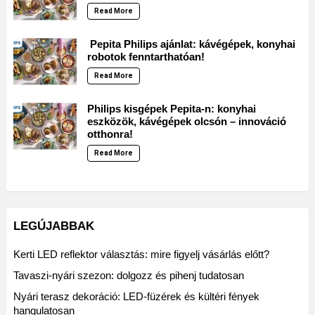
Read More
Pepita Philips ajánlat: kávégépek, konyhai
robotok fenntarthatóan!
Read More
Philips kisgépek Pepita-n: konyhai
eszközök, kávégépek olcsón – innováció
otthonra!
Read More
LEGÚJABBAK
Kerti LED reflektor választás: mire figyelj vásárlás előtt?
Tavaszi-nyári szezon: dolgozz és pihenj tudatosan
Nyári terasz dekoráció: LED-füzérek és kültéri fények
hangulatosan