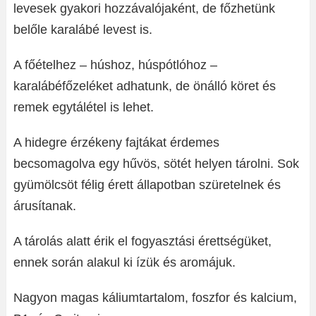
levesek gyakori hozzávalójaként, de főzhetünk
belőle karalábé levest is.
A főételhez – húshoz, húspótlóhoz –
karalábéfőzeléket adhatunk, de önálló köret és
remek egytálétel is lehet.
A hidegre érzékeny fajtákat érdemes
becsomagolva egy hűvös, sötét helyen tárolni. Sok
gyümölcsöt félig érett állapotban szüretelnek és
árusítanak.
A tárolás alatt érik el fogyasztási érettségüket,
ennek során alakul ki ízük és aromájuk.
Nagyon magas káliumtartalom, foszfor és kalcium,