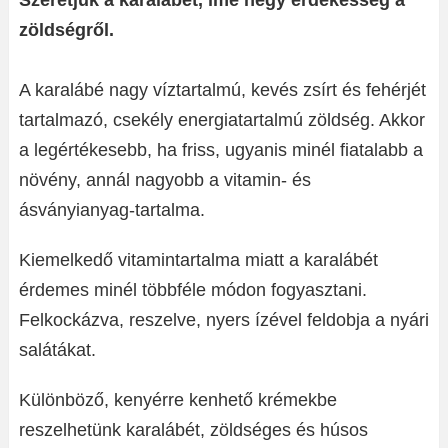
Szeretjük a karalábét, íme négy érdekesség a
zöldségről.
A karalábé nagy víztartalmú, kevés zsírt és fehérjét
tartalmazó, csekély energiatartalmú zöldség. Akkor
a legértékesebb, ha friss, ugyanis minél fiatalabb a
növény, annál nagyobb a vitamin- és
ásványianyag-tartalma.
Kiemelkedő vitamintartalma miatt a karalábét
érdemes minél többféle módon fogyasztani.
Felkockázva, reszelve, nyers ízével feldobja a nyári
salátákat.
Különböző, kenyérre kenhető krémekbe
reszelhetünk karalábét, zöldséges és húsos