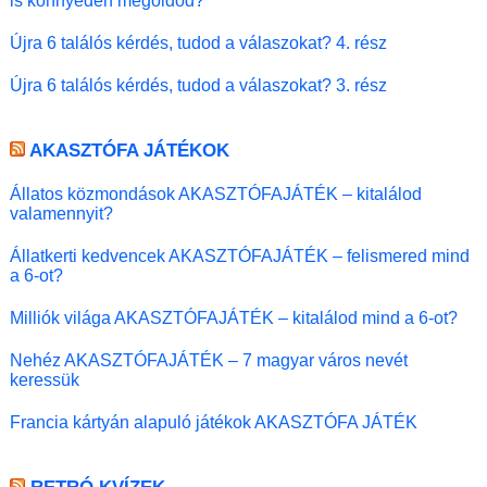
is könnyedén megoldod?
Újra 6 találós kérdés, tudod a válaszokat? 4. rész
Újra 6 találós kérdés, tudod a válaszokat? 3. rész
AKASZTÓFA JÁTÉKOK
Állatos közmondások AKASZTÓFAJÁTÉK – kitalálod
valamennyit?
Állatkerti kedvencek AKASZTÓFAJÁTÉK – felismered mind
a 6-ot?
Milliók világa AKASZTÓFAJÁTÉK – kitalálod mind a 6-ot?
Nehéz AKASZTÓFAJÁTÉK – 7 magyar város nevét
keressük
Francia kártyán alapuló játékok AKASZTÓFA JÁTÉK