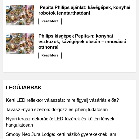
Pepita Philips ajánlat: kávégépek, konyhai
robotok fenntarthatóan!
Read More
Philips kisgépek Pepita-n: konyhai
eszközök, kávégépek olcsón – innováció
otthonra!
Read More
LEGÚJABBAK
Kerti LED reflektor választás: mire figyelj vásárlás előtt?
Tavaszi-nyári szezon: dolgozz és pihenj tudatosan
Nyári terasz dekoráció: LED-füzérek és kültéri fények
hangulatosan
Smoby Neo Jura Lodge: kerti házikó gyerekeknek, ami