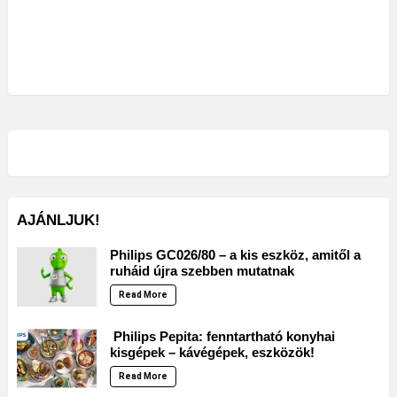
AJÁNLJUK!
Philips GC026/80 – a kis eszköz, amitől a
ruháid újra szebben mutatnak
Read More
Philips Pepita: fenntartható konyhai
kisgépek – kávégépek, eszközök!
Read More