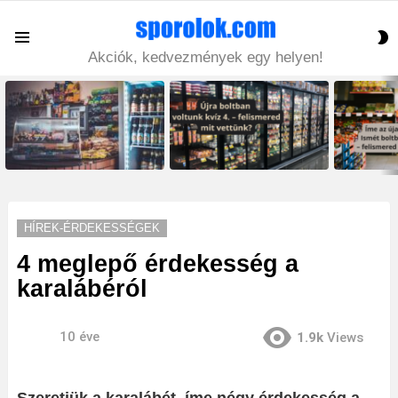
S
Menu
S
Akciók, kedvezmények egy helyen!
LATEST
STORIES
HÍREK-ÉRDEKESSÉGEK
4 meglepő érdekesség a
karalábéról
10 éve
1.9k
Views