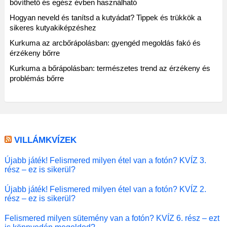
bővíthető és egész évben használható
Hogyan neveld és tanítsd a kutyádat? Tippek és trükkök a
sikeres kutyakiképzéshez
Kurkuma az arcbőrápolásban: gyengéd megoldás fakó és
érzékeny bőrre
Kurkuma a bőrápolásban: természetes trend az érzékeny és
problémás bőrre
VILLÁMKVÍZEK
Újabb játék! Felismered milyen étel van a fotón? KVÍZ 3.
rész – ez is sikerül?
Újabb játék! Felismered milyen étel van a fotón? KVÍZ 2.
rész – ez is sikerül?
Felismered milyen sütemény van a fotón? KVÍZ 6. rész – ezt