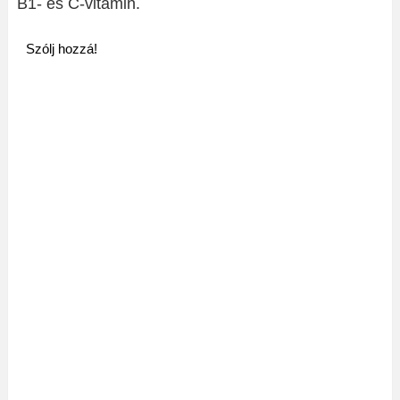
B1- és C-vitamin.
Szólj hozzá!