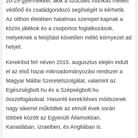
20-25 gyermekkel, akik a szociális munkás mellett
védőnő és családgondozó segítségét is kérhetik.
Az otthon életében hatalmas szerepet kapnak a
közös játékok és a csoportos foglalkozások,
melyeknek a felújítást követően méltó környezet ad
helyet.
Kerekítsd fel! néven 2015. augusztus elején indult
el az első hazai mikroadományozási rendszer a
Magyar Máltai Szeretetszolgálat, valamint az
Egészségbolt.hu és a Szépségbolt.hu
összefogásával. Hasonló kerekítéses módszerek
nagy sikerrel működtek az elmúlt évek során
többek között az Egyesült Államokban,
Kanadában, Izraelben, és Angliában is.