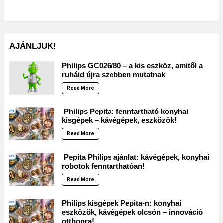
AJÁNLJUK!
Philips GC026/80 – a kis eszköz, amitől a
ruháid újra szebben mutatnak
Read More
Philips Pepita: fenntartható konyhai
kisgépek – kávégépek, eszközök!
Read More
Pepita Philips ajánlat: kávégépek, konyhai
robotok fenntarthatóan!
Read More
Philips kisgépek Pepita-n: konyhai
eszközök, kávégépek olcsón – innováció
otthonra!