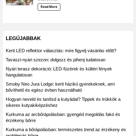
Read More
LEGÚJABBAK
Kerti LED reflektor választás: mire figyelj vásárlás előtt?
Tavaszi-nyári szezon: dolgozz és pihenj tudatosan
Nyári terasz dekoráció: LED-füzérek és kültéri fények
hangulatosan
Smoby Neo Jura Lodge: kerti házikó gyerekeknek, ami
bővíthető és egész évben használható
Hogyan neveld és tanítsd a kutyádat? Tippek és trükkök a
sikeres kutyakiképzéshez
Kurkuma az arcbőrápolásban: gyengéd megoldás fakó és
érzékeny bőrre
Kurkuma a bőrápolásban: természetes trend az érzékeny és
problémás bőrre