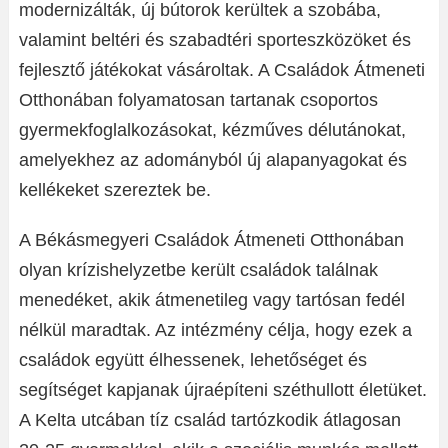
modernizálták, új bútorok kerültek a szobába,
valamint beltéri és szabadtéri sporteszközöket és
fejlesztő játékokat vásároltak. A Családok Átmeneti
Otthonában folyamatosan tartanak csoportos
gyermekfoglalkozásokat, kézműves délutánokat,
amelyekhez az adományból új alapanyagokat és
kellékeket szereztek be.
A Békásmegyeri Családok Átmeneti Otthonában
olyan krízishelyzetbe került családok találnak
menedéket, akik átmenetileg vagy tartósan fedél
nélkül maradtak. Az intézmény célja, hogy ezek a
családok együtt élhessenek, lehetőséget és
segítséget kapjanak újraépíteni széthullott életüket.
A Kelta utcában tíz család tartózkodik átlagosan