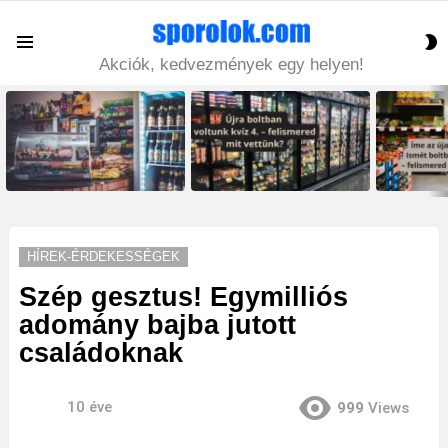
S
Menu
S
Akciók, kedvezmények egy helyen!
LATEST
STORIES
HÍREK-ÉRDEKESSÉGEK
Szép gesztus! Egymilliós
adomány bajba jutott
családoknak
10 éve
999
Views