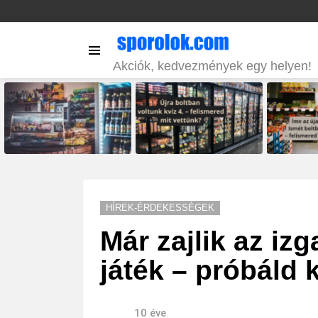
Menu
Akciók, kedvezmények egy helyen!
LATEST
STORIES
HÍREK-ÉRDEKESSÉGEK
Már zajlik az iz
játék – próbáld k
10 éve