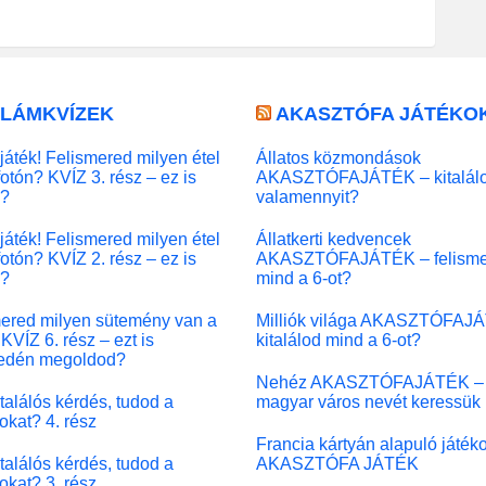
LLÁMKVÍZEK
AKASZTÓFA JÁTÉKO
játék! Felismered milyen étel
Állatos közmondások
fotón? KVÍZ 3. rész – ez is
AKASZTÓFAJÁTÉK – kitalál
l?
valamennyit?
játék! Felismered milyen étel
Állatkerti kedvencek
fotón? KVÍZ 2. rész – ez is
AKASZTÓFAJÁTÉK – felisme
l?
mind a 6-ot?
ered milyen sütemény van a
Milliók világa AKASZTÓFAJ
KVÍZ 6. rész – ezt is
kitalálod mind a 6-ot?
edén megoldod?
Nehéz AKASZTÓFAJÁTÉK –
 találós kérdés, tudod a
magyar város nevét keressük
okat? 4. rész
Francia kártyán alapuló játék
 találós kérdés, tudod a
AKASZTÓFA JÁTÉK
okat? 3. rész