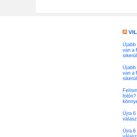
VI
Újabb 
van a 
sikerü
Újabb 
van a 
sikerü
Felism
fotón? 
könny
Újra 6
válasz
Újra 6
válasz