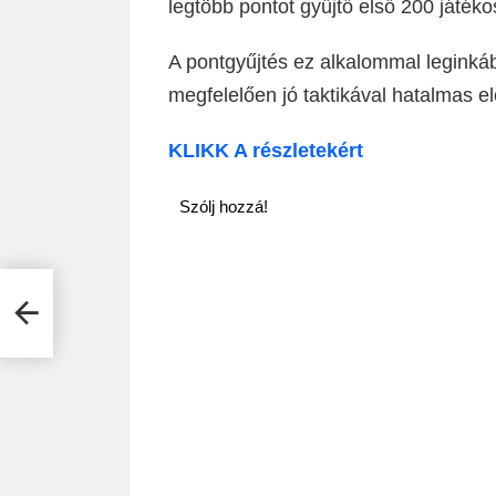
legtöbb pontot gyűjtő első 200 játék
A pontgyűjtés ez alkalommal leginká
megfelelően jó taktikával hatalmas el
KLIKK A részletekért
Szólj hozzá!
 30-