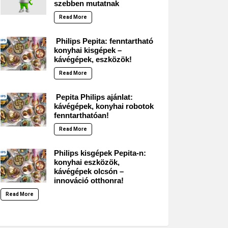
szebben mutatnak
Read More
Philips Pepita: fenntartható
konyhai kisgépek –
kávégépek, eszközök!
Read More
Pepita Philips ajánlat:
kávégépek, konyhai robotok
fenntarthatóan!
Read More
Philips kisgépek Pepita-n:
konyhai eszközök,
kávégépek olcsón –
innováció otthonra!
Read More