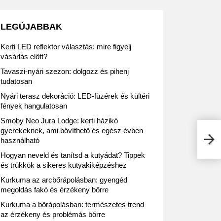
LEGÚJABBAK
Kerti LED reflektor választás: mire figyelj
vásárlás előtt?
Tavaszi-nyári szezon: dolgozz és pihenj
tudatosan
Nyári terasz dekoráció: LED-füzérek és kültéri
fények hangulatosan
Smoby Neo Jura Lodge: kerti házikó
gyerekeknek, ami bővíthető és egész évben
Szép
használható
juto
Hogyan neveld és tanítsd a kutyádat? Tippek
és trükkök a sikeres kutyakiképzéshez
Kurkuma az arcbőrápolásban: gyengéd
megoldás fakó és érzékeny bőrre
Kurkuma a bőrápolásban: természetes trend
az érzékeny és problémás bőrre