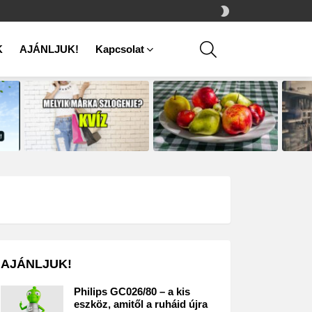
SWITCH
SKIN
SEARCH
K
AJÁNLJUK!
Kapcsolat
AJÁNLJUK!
Philips GC026/80 – a kis
eszköz, amitől a ruháid újra