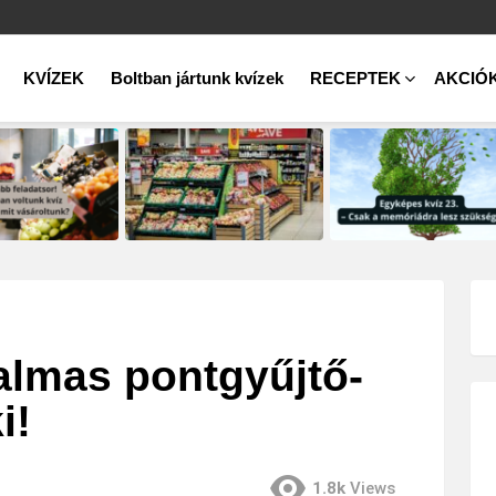
KVÍZEK
Boltban jártunk kvízek
RECEPTEK
AKCIÓ
galmas pontgyűjtő-
i!
1.8k
Views