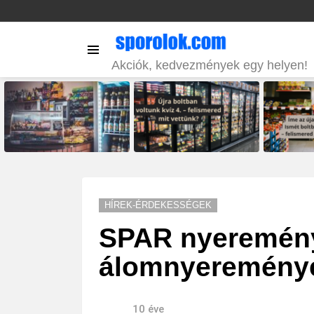
Menu
Akciók, kedvezmények egy helyen!
LATEST
STORIES
HÍREK-ÉRDEKESSÉGEK
SPAR nyereményj
álomnyereményé
10 éve