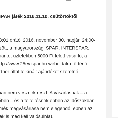
PAR játék 2016.11.10. csütörtöktől
8:01 órától 2016. november 30. napján 24:00-
 között, a magyarországi SPAR, INTERSPAR,
ket üzletekben 5000 Ft felett vásárló, a
http://www.25ev.spar.hu weboldalra történő
rtner által felkínált ajándékot szeretné
an nem vesznek részt. A vásárlásnak – a
jében – és a feltöltésnek ebben az időszakban
ermék megvásárlása nem elegendő, ebben az
k is meg kell valósulnia).