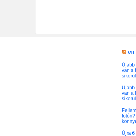
VI
Újabb 
van a 
sikerü
Újabb 
van a 
sikerü
Felism
fotón? 
könny
Újra 6