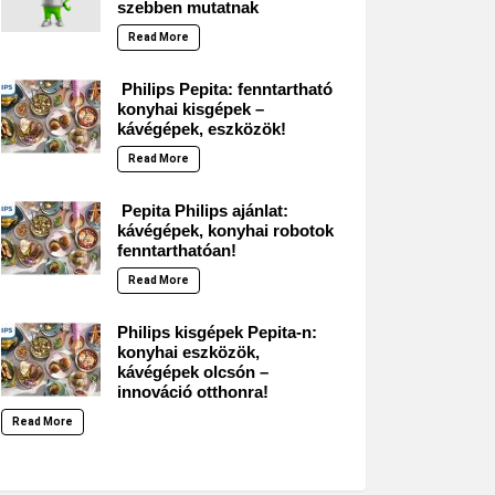
szebben mutatnak
Read More
Philips Pepita: fenntartható
konyhai kisgépek –
kávégépek, eszközök!
Read More
Pepita Philips ajánlat:
kávégépek, konyhai robotok
fenntarthatóan!
Read More
Philips kisgépek Pepita-n:
konyhai eszközök,
kávégépek olcsón –
innováció otthonra!
Read More