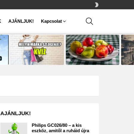
SWITCH
SKIN
SEARCH
K
AJÁNLJUK!
Kapcsolat
AJÁNLJUK!
Philips GC026/80 – a kis
eszköz, amitől a ruháid újra