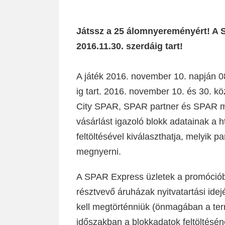
Játssz a 25 álomnyereményért! A S
2016.11.30. szerdáig tart!
A játék 2016. november 10. napján 0
ig tart. 2016. november 10. és 30.
City SPAR, SPAR partner és SPAR mar
vásárlást igazoló blokk adatainak a 
feltöltésével kiválaszthatja, melyik pa
megnyerni.
A SPAR Express üzletek a promóciób
résztvevő áruházak nyitvatartási ide
kell megtörténniük (önmagában a t
időszakban a blokkadatok feltöltéséne