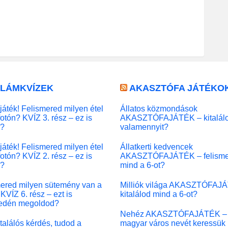
LLÁMKVÍZEK
AKASZTÓFA JÁTÉKO
játék! Felismered milyen étel
Állatos közmondások
fotón? KVÍZ 3. rész – ez is
AKASZTÓFAJÁTÉK – kitalál
l?
valamennyit?
játék! Felismered milyen étel
Állatkerti kedvencek
fotón? KVÍZ 2. rész – ez is
AKASZTÓFAJÁTÉK – felisme
l?
mind a 6-ot?
ered milyen sütemény van a
Milliók világa AKASZTÓFAJ
KVÍZ 6. rész – ezt is
kitalálod mind a 6-ot?
edén megoldod?
Nehéz AKASZTÓFAJÁTÉK –
 találós kérdés, tudod a
magyar város nevét keressük