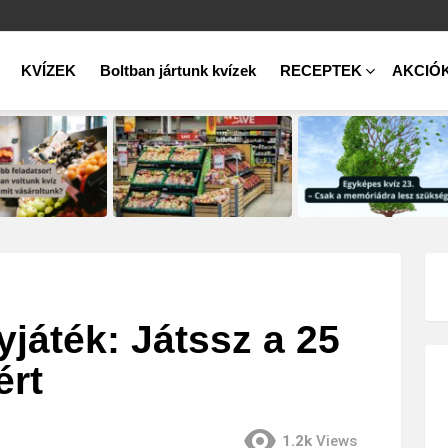
KVÍZEK
Boltban jártunk kvízek
RECEPTEK
AKCIÓ
áték: Játssz a 25
rt
1.2k
Views