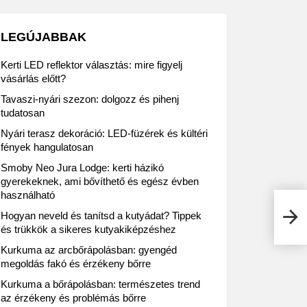
LEGÚJABBAK
Kerti LED reflektor választás: mire figyelj
vásárlás előtt?
Tavaszi-nyári szezon: dolgozz és pihenj
tudatosan
Nyári terasz dekoráció: LED-füzérek és kültéri
fények hangulatosan
Smoby Neo Jura Lodge: kerti házikó
gyerekeknek, ami bővíthető és egész évben
használható
Tudt
Hogyan neveld és tanítsd a kutyádat? Tippek
bevá
és trükkök a sikeres kutyakiképzéshez
Kurkuma az arcbőrápolásban: gyengéd
megoldás fakó és érzékeny bőrre
Kurkuma a bőrápolásban: természetes trend
az érzékeny és problémás bőrre