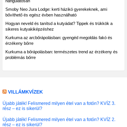
hangulatosan
Smoby Neo Jura Lodge: kerti házikó gyerekeknek, ami
bővíthető és egész évben használható
Hogyan neveld és tanítsd a kutyádat? Tippek és trükkök a
sikeres kutyakiképzéshez
Kurkuma az arcbőrápolásban: gyengéd megoldás fakó és
érzékeny bőrre
Kurkuma a bőrápolásban: természetes trend az érzékeny és
problémás bőrre
VILLÁMKVÍZEK
Újabb játék! Felismered milyen étel van a fotón? KVÍZ 3.
rész – ez is sikerül?
Újabb játék! Felismered milyen étel van a fotón? KVÍZ 2.
rész – ez is sikerül?