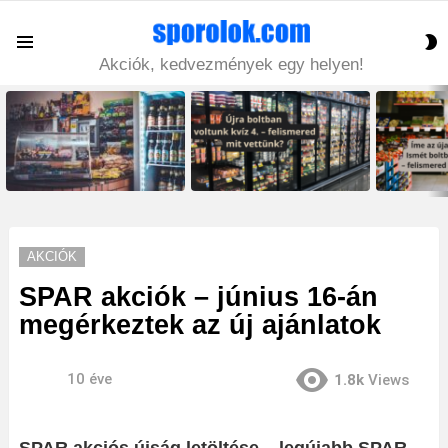
S
Menu
S
Akciók, kedvezmények egy helyen!
LATEST
STORIES
AKCIÓK
SPAR akciók – június 16-án
megérkeztek az új ajánlatok
10 éve
1.8k
Views