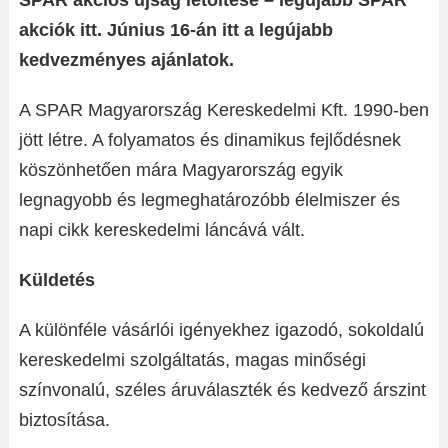
SPAR akciós újság letöltése – legújabb SPAR
akciók itt. Június 16-án itt a legújabb
kedvezményes ajánlatok.
A SPAR Magyarország Kereskedelmi Kft. 1990-ben
jött létre. A folyamatos és dinamikus fejlődésnek
köszönhetően mára Magyarország egyik
legnagyobb és legmeghatározóbb élelmiszer és
napi cikk kereskedelmi láncává vált.
Küldetés
A különféle vásárlói igényekhez igazodó, sokoldalú
kereskedelmi szolgáltatás, magas minőségi
színvonalú, széles áruválaszték és kedvező árszint
biztosítása.