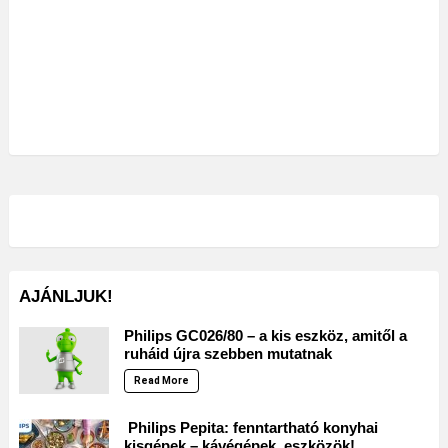
AJÁNLJUK!
Philips GC026/80 – a kis eszköz, amitől a
ruháid újra szebben mutatnak
Read More
Philips Pepita: fenntartható konyhai
kisgépek – kávégépek, eszközök!