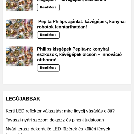
Read More
Pepita Philips ajánlat: kávégépek, konyhai
robotok fenntarthatóan!
Read More
Philips kisgépek Pepita-n: konyhai
eszközök, kávégépek olcsón – innováció
otthonra!
Read More
LEGÚJABBAK
Kerti LED reflektor választás: mire figyelj vásárlás előtt?
Tavaszi-nyári szezon: dolgozz és pihenj tudatosan
Nyári terasz dekoráció: LED-füzérek és kültéri fények