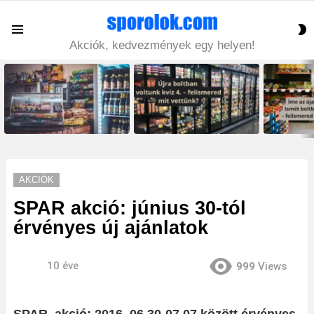
S
Menu
S
Akciók, kedvezmények egy helyen!
LATEST
STORIES
AKCIÓK
SPAR akció: június 30-tól
érvényes új ajánlatok
10 éve
999
Views