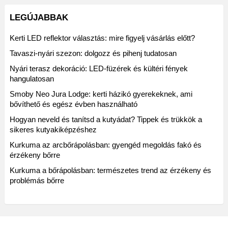
LEGÚJABBAK
Kerti LED reflektor választás: mire figyelj vásárlás előtt?
Tavaszi-nyári szezon: dolgozz és pihenj tudatosan
Nyári terasz dekoráció: LED-füzérek és kültéri fények
hangulatosan
Smoby Neo Jura Lodge: kerti házikó gyerekeknek, ami
bővíthető és egész évben használható
Hogyan neveld és tanítsd a kutyádat? Tippek és trükkök a
sikeres kutyakiképzéshez
Kurkuma az arcbőrápolásban: gyengéd megoldás fakó és
érzékeny bőrre
Kurkuma a bőrápolásban: természetes trend az érzékeny és
problémás bőrre