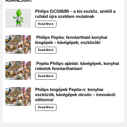
AJÁNLJUK!
Philips GC026/80 – a kis eszköz, amitől a
ruháid újra szebben mutatnak
Read More
Philips Pepita: fenntartható konyhai
kisgépek – kávégépek, eszközök!
Read More
Pepita Philips ajánlat: kávégépek, konyhai
robotok fenntarthatóan!
Read More
Philips kisgépek Pepita-n: konyhai
eszközök, kávégépek olcsón – innováció
otthonra!
Read More